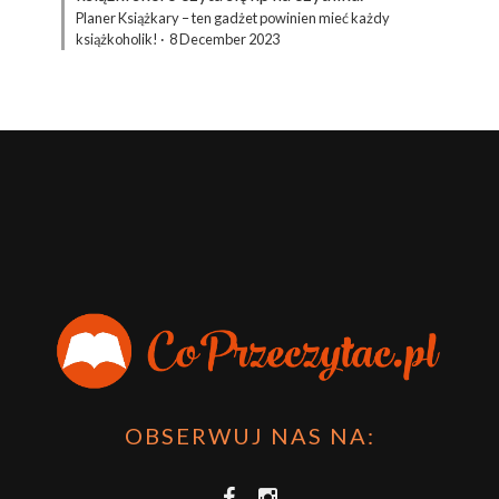
Planer Książkary – ten gadżet powinien mieć każdy
książkoholik!
·
8 December 2023
OBSERWUJ NAS NA: