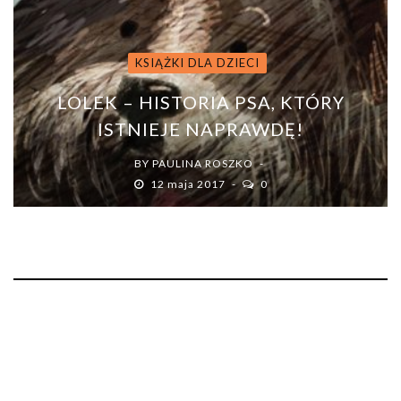
KSIĄŻKI DLA DZIECI
LOLEK – HISTORIA PSA, KTÓRY
ISTNIEJE NAPRAWDĘ!
BY
PAULINA ROSZKO
12 maja 2017
0