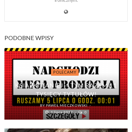
PODOBNE WPISY
POLECAMY
KSIĄŻKI TANIEJ – TYM RAZEM 11
TYSIĘCY TYTUŁÓW!
BY
PAWEŁ MIECZKOWSKI
1 lipca 2017
0