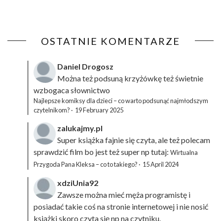
OSTATNIE KOMENTARZE
Daniel Drogosz
Można też podsuną
krzyżówkę
też świetnie
wzbogaca słownictwo
Najlepsze komiksy dla dzieci – co warto podsunąć najmłodszym
czytelnikom?
·
19 February 2025
zalukajmy.pl
Super książka fajnie się czyta, ale też polecam
sprawdzić film bo jest też super np tutaj:
Wirtualna
Przygoda Pana Kleksa – co to takiego?
·
15 April 2024
xdziUnia92
Zawsze można mieć męża programistę i
posiadać takie coś na stronie internetowej i nie nosić
książki skoro czyta się np na czytniku.