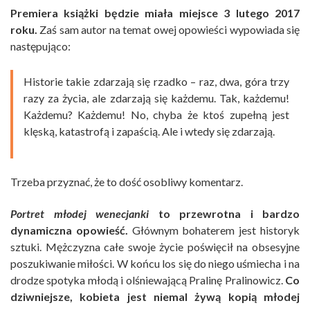
Premiera książki będzie miała miejsce 3 lutego 2017
roku.
Zaś sam autor na temat owej opowieści wypowiada się
następująco:
Historie takie zdarzają się rzadko – raz, dwa, góra trzy
razy za życia, ale zdarzają się każdemu. Tak, każdemu!
Każdemu? Każdemu! No, chyba że ktoś zupełną jest
klęską, katastrofą i zapaścią. Ale i wtedy się zdarzają.
Trzeba przyznać, że to dość osobliwy komentarz.
Portret młodej wenecjanki
to przewrotna i bardzo
dynamiczna opowieść.
Głównym bohaterem jest historyk
sztuki. Mężczyzna całe swoje życie poświęcił na obsesyjne
poszukiwanie miłości. W końcu los się do niego uśmiecha i na
drodze spotyka młodą i olśniewającą Pralinę Pralinowicz.
Co
dziwniejsze, kobieta jest niemal żywą kopią młodej