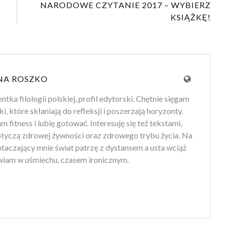
NARODOWE CZYTANIE 2017 – WYBIERZ
KSIĄŻKĘ!
NA ROSZKO
tka filologii polskiej, profil edytorski. Chętnie sięgam
ki, które skłaniają do refleksji i poszerzają horyzonty.
 fitness i lubię gotować. Interesuję się też tekstami,
otyczą zdrowej żywności oraz zdrowego trybu życia. Na
 otaczający mnie świat patrzę z dystansem a usta wciąż
iam w uśmiechu, czasem ironicznym.