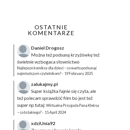
OSTATNIE
KOMENTARZE
Daniel Drogosz
Można też podsuną
krzyżówkę
też
świetnie wzbogaca słownictwo
Najlepsze komiksy dla dzieci – co warto podsunąć
najmłodszym czytelnikom?
·
19 February 2025
zalukajmy.pl
Super książka fajnie się czyta, ale
też polecam sprawdzić film bo jest też
super np tutaj:
Wirtualna Przygoda Pana Kleksa
– co to takiego?
·
15 April 2024
xdziUnia92