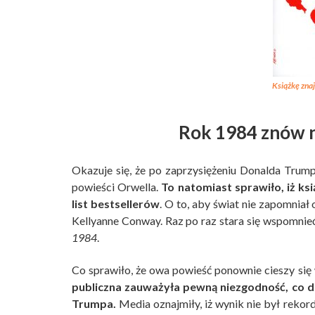
Książkę znaj
Rok 1984 znów n
Okazuje się, że po zaprzysiężeniu Donalda Trum
powieści Orwella.
To natomiast sprawiło, iż ks
list bestsellerów
. O to, aby świat nie zapomniał
Kellyanne Conway. Raz po raz stara się wspomnie
1984
.
Co sprawiło, że owa powieść ponownie cieszy si
publiczna zauważyła pewną niezgodność, co do
Trumpa.
Media oznajmiły, iż wynik nie był reko