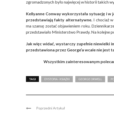
zgromadzonych było najwięcej w historii takich w
Kellyanne Conway wykorzystała sytuację i w 
przedstawiają fakty alternatywne.
I chociaż w
ma szansę zostać objawieniem roku. Dziennikarze 
przedstawiało Ministerstwo Prawdy. Na kolejne po
Jak więc widać, wystarczy zupełnie niewielki 
przedstawiona przez George’a wcale nie jest ta
Wszystkim zainteresowanym polecam
TAGI
DYSTOPIA - KSIĄŻKI
GEORGE ORWELL
P
Poprzedni Artykuł