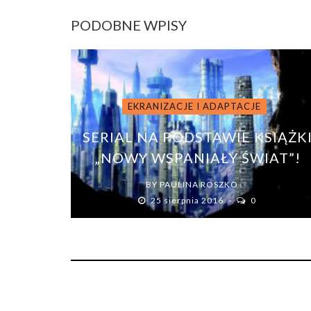
PODOBNE WPISY
EKRANIZACJE I ADAPTACJE
SERIAL NA PODSTAWIE KSIĄŻK
„NOWY WSPANIAŁY ŚWIAT”!
BY
PAULINA ROSZKO
25 sierpnia 2016
0