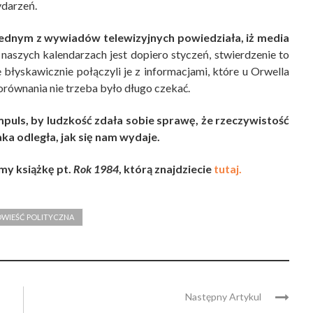
ydarzeń.
jednym z wywiadów telewizyjnych powiedziała, iż media
 naszych kalendarzach jest dopiero styczeń, stwierdzenie to
błyskawicznie połączyli je z informacjami, które u Orwella
równania nie trzeba było długo czekać.
impuls, by ludzkość zdała sobie sprawę, że rzeczywistość
ka odległa, jak się nam wydaje.
y książkę pt.
Rok 1984
, którą znajdziecie
tutaj.
OWIEŚĆ POLITYCZNA
Następny Artykul