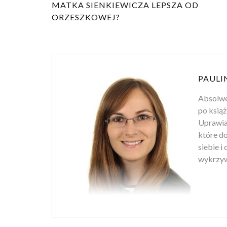
MATKA SIENKIEWICZA LEPSZA OD
ORZESZKOWEJ?
PAULI
Absolwen
po książ
Uprawiam
które d
siebie i
wykrzyw