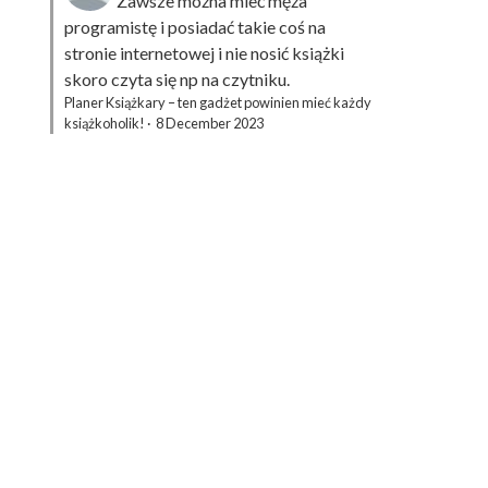
Zawsze można mieć męża
programistę i posiadać takie coś na
stronie internetowej i nie nosić książki
skoro czyta się np na czytniku.
Planer Książkary – ten gadżet powinien mieć każdy
książkoholik!
·
8 December 2023