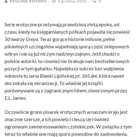
PAULINA ROSZKO
6 grudnia 2020
0
Serie erotyczne przeżywają prawdziwą złotą epokę, od
czasu, kiedy na księgarnianych półkach pojawiła się powieść
50 twarzy Greya
. Teraz gorące historie miłosne, pełne
pikantnych szczegółów wypełniają sporą część sklepowych
witryn i nie są już niczym nadzwyczajnym. Jeśli chodzi o
polskie autorki, to również nie brakuje nam bestsellerowych
pozycji w tym gatunku. Największy sukces bez wątpienia
odniosła tu seria Blanki Lipińskiej pt.
365 dni
, która nawet
doczekała się ekranizacji. To właśnie jej książki
porównywane są z zagranicznym hitem, stworzonym przez
E.L. James.
Oczywiście grono pisarek erotycznych w naszym kraju jest
znacznie szersze, a ich powieści cieszą się również
ogromnym zainteresowaniem czytelniczek. W związku z tym
teraz to właśnie one mają sporo powodów do zadowolenia.