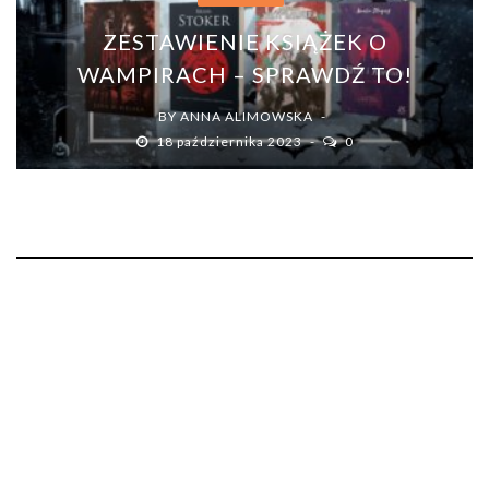
ZESTAWIENIE KSIĄŻEK O
WAMPIRACH – SPRAWDŹ TO!
BY
ANNA ALIMOWSKA
18 października 2023
0