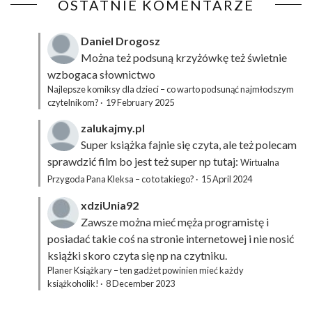
OSTATNIE KOMENTARZE
Daniel Drogosz
Można też podsuną
krzyżówkę
też świetnie
wzbogaca słownictwo
Najlepsze komiksy dla dzieci – co warto podsunąć najmłodszym
czytelnikom?
·
19 February 2025
zalukajmy.pl
Super książka fajnie się czyta, ale też polecam
sprawdzić film bo jest też super np tutaj:
Wirtualna
Przygoda Pana Kleksa – co to takiego?
·
15 April 2024
xdziUnia92
Zawsze można mieć męża programistę i
posiadać takie coś na stronie internetowej i nie nosić
książki skoro czyta się np na czytniku.
Planer Książkary – ten gadżet powinien mieć każdy
książkoholik!
·
8 December 2023