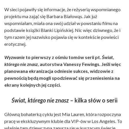
W sieci pojawiły się informacje, że reżyserią wspomnianego
projektu ma zająć się Barbara Białowąs. Jak już
wspomniałam, miała ona swój udział w powstaniu filmu na
podstawie książki Blanki Lipińskiej. Nic więc dziwnego, że i
tym razem jej nazwisko pojawia się w kontekście powieści
erotycznej.
Wyzwanie
to pierwszy z ośmiu tomów serii pt.
Świat,
którego nie znasz
, autorstwa Vanessy Fewings. Jeśli więc
planowana ekranizacja odniesie sukces, widzowie z
pewnością będą mogli spodziewać się przeniesienia na
ekrany kolejnych jej części.
Świat, którego nie znasz
– kilka słów o serii
Główną bohaterką cyklu jest Mia Lauren, która rozpoczyna
pracę w ekskluzywnym klubie dla VIP-ów w Los Angeles. To
właśnie tam dziewczyna zanurza się w kuszącym świecie.