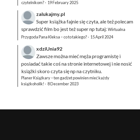
czytelnikom?
·
19 February 2025
zalukajmy.pl
Super książka fajnie się czyta, ale też polecam
sprawdzić film bo jest też super np tutaj:
Wirtualna
Przygoda Pana Kleksa – co to takiego?
·
15 April 2024
xdziUnia92
Zawsze można mieć męża programistę i
posiadać takie coś na stronie internetowej i nie nosić
książki skoro czyta się np na czytniku.
Planer Książkary – ten gadżet powinien mieć każdy
książkoholik!
·
8 December 2023