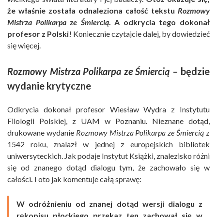
że właśnie została odnaleziona całość tekstu
Rozmowy
Mistrza Polikarpa ze Śmiercią
. A odkrycia tego dokonał
profesor z Polski!
Koniecznie czytajcie dalej, by dowiedzieć
się więcej.
Rozmowy Mistrza Polikarpa ze Śmiercią
– będzie
wydanie krytyczne
Odkrycia dokonał profesor Wiesław Wydra z Instytutu
Filologii Polskiej, z UAM w Poznaniu. Nieznane dotąd,
drukowane wydanie
Rozmowy Mistrza Polikarpa ze Śmiercią
z
1542 roku, znalazł w jednej z europejskich bibliotek
uniwersyteckich. Jak podaje Instytut Książki, znalezisko różni
się od znanego dotąd dialogu tym, że zachowało się w
całości
.
I oto jak komentuje całą sprawę:
W odróżnieniu od znanej dotąd wersji dialogu z
rękopisu płockiego przekaz ten zachował się w