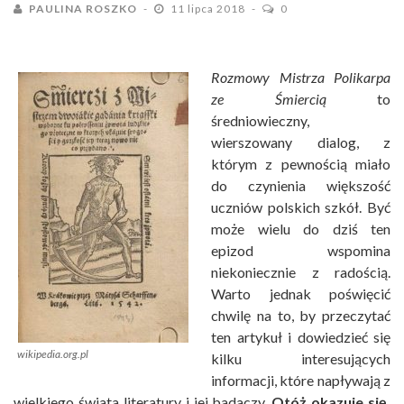
PAULINA ROSZKO
11 lipca 2018
0
Rozmowy Mistrza Polikarpa
ze Śmiercią
to
średniowieczny,
wierszowany dialog, z
którym z pewnością miało
do czynienia większość
uczniów polskich szkół. Być
może wielu do dziś ten
epizod wspomina
niekoniecznie z radością.
Warto jednak poświęcić
chwilę na to, by przeczytać
ten artykuł i dowiedzieć się
wikipedia.org.pl
kilku interesujących
informacji, które napływają z
wielkiego świata literatury i jej badaczy.
Otóż okazuje się,