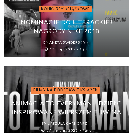
KONKURSY KSIĄŻKOWE
NOMINACJE DO LITERACKIEJ
NAGRODY NIKE 2018
BY
ANETA ŚWIDERSKA
18 maja 2018
0
FILMY NA PODSTAWIE KSIĄŻEK
ANIMACJA TO EVERYMAN – DZIEŁO
INSPIROWANE WIERSZEM TUWIMA
BY
URSZULA GARNCARZ
27 sierpnia 2021
0