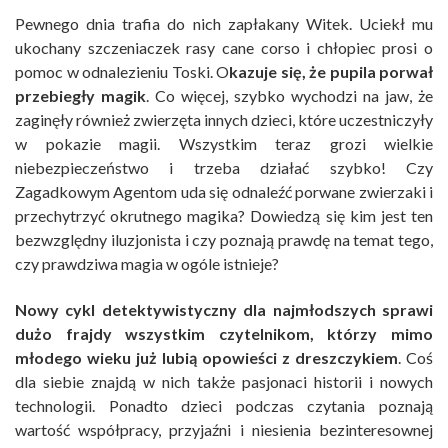
Pewnego dnia trafia do nich zapłakany Witek. Uciekł mu
ukochany szczeniaczek rasy cane corso i chłopiec prosi o
pomoc w odnalezieniu Toski. O
kazuje się, że pupila porwał
przebiegły magik
. Co więcej, szybko wychodzi na jaw, że
zaginęły również zwierzęta innych dzieci, które uczestniczyły
w pokazie magii. Wszystkim teraz grozi wielkie
niebezpieczeństwo i trzeba działać szybko! Czy
Zagadkowym Agentom uda się odnaleźć porwane zwierzaki i
przechytrzyć okrutnego magika? Dowiedzą się kim jest ten
bezwzględny iluzjonista i czy poznają prawdę na temat tego,
czy prawdziwa magia w ogóle istnieje?
Nowy cykl detektywistyczny dla najmłodszych sprawi
dużo frajdy wszystkim czytelnikom, którzy mimo
młodego wieku już lubią opowieści z dreszczykiem
. Coś
dla siebie znajdą w nich także pasjonaci historii i nowych
technologii. Ponadto dzieci podczas czytania poznają
wartość współpracy, przyjaźni i niesienia bezinteresownej