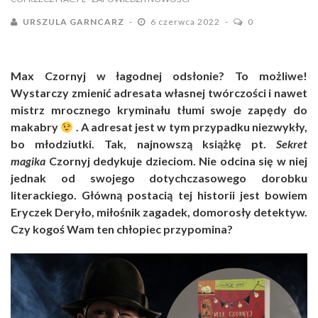
URSZULA GARNCARZ
6 czerwca 2022
0
Max Czornyj w łagodnej odsłonie? To możliwe!
Wystarczy zmienić adresata własnej twórczości i nawet
mistrz mrocznego kryminału tłumi swoje zapędy do
makabry
. A adresat jest w tym przypadku niezwykły,
bo młodziutki. Tak, najnowszą książkę pt.
Sekret
magika
Czornyj dedykuje dzieciom. Nie odcina się w niej
jednak od swojego dotychczasowego dorobku
literackiego. Główną postacią tej historii jest bowiem
Eryczek Deryło, miłośnik zagadek, domorosły detektyw.
Czy kogoś Wam ten chłopiec przypomina?