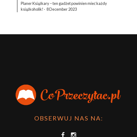
Planer Książkary – ten gadżet powinien mieć każdy
książkoholik!
·
8 December 2023
OBSERWUJ NAS NA: