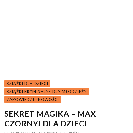
KSIĄŻKI DLA DZIECI
KSIĄŻKI KRYMINALNE DLA MŁODZIEŻY
ZAPOWIEDZI I NOWOŚCI
SEKRET MAGIKA – MAX
CZORNYJ DLA DZIECI
COPRZECZYTAC.PL
- ZAPOWIEDZI I NOWOŚCI