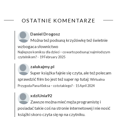
OSTATNIE KOMENTARZE
Daniel Drogosz
Można też podsuną
krzyżówkę
też świetnie
wzbogaca słownictwo
Najlepsze komiksy dla dzieci – co warto podsunąć najmłodszym
czytelnikom?
·
19 February 2025
zalukajmy.pl
Super książka fajnie się czyta, ale też polecam
sprawdzić film bo jest też super np tutaj:
Wirtualna
Przygoda Pana Kleksa – co to takiego?
·
15 April 2024
xdziUnia92
Zawsze można mieć męża programistę i
posiadać takie coś na stronie internetowej i nie nosić
książki skoro czyta się np na czytniku.