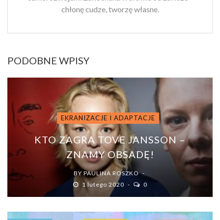
chłonę cudze, tworzę własne.
PODOBNE WPISY
EKRANIZACJE I ADAPTACJE
KTO ZAGRA TOVE JANSSON –
ZNAMY OBSADĘ!
BY
PAULINA ROSZKO
1 lutego 2020
0