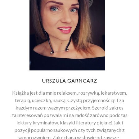
URSZULA GARNCARZ
Książka jest dla mnie relaksem, rozrywką, lekarstwem,
terapią, ucieczką, nauką. Czystą przyjemnością! I za
każdym razem ważnym przeżyciem. Szeroki zakres
zainteresowań pozwala mi na radość zarówno podczas
lektury kryminałów, klasyki literatury pięknej, jak i
pozycji popularnonaukowych czy tych związanych z
samorozwojem. Zakochana w słowie od zawsze -