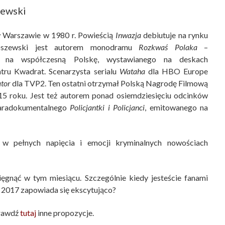
zewski
 w Warszawie w 1980 r. Powieścią
Inwazja
debiutuje na rynku
iłoszewski jest autorem monodramu
Rozkwaś Polaka
–
ry na współczesną Polskę, wystawianego na deskach
tru Kwadrat. Scenarzysta serialu
Wataha
dla HBO Europe
tor
dla TVP2. Ten ostatni otrzymał Polską Nagrodę Filmową
015 roku. Jest też autorem ponad osiemdziesięciu odcinków
 paradokumentalnego
Policjantki i Policjanci
, emitowanego na
 w pełnych napięcia i emocji kryminalnych nowościach
ęgnąć w tym miesiącu. Szczególnie kiedy jesteście fanami
c 2017 zapowiada się ekscytująco?
prawdź
tutaj
inne propozycje.