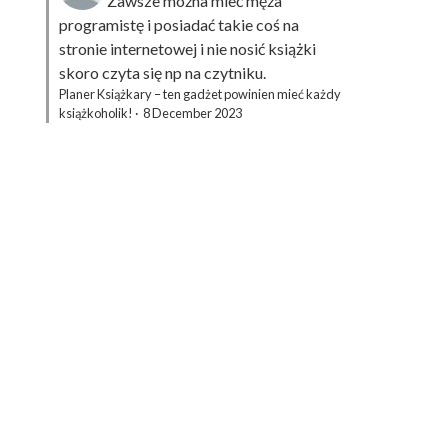
Zawsze można mieć męża
programistę i posiadać takie coś na
stronie internetowej i nie nosić książki
skoro czyta się np na czytniku.
Planer Książkary – ten gadżet powinien mieć każdy
książkoholik!
·
8 December 2023