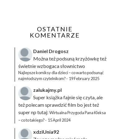
OSTATNIE
KOMENTARZE
Daniel Drogosz
Można też podsuną
krzyżówkę
też
świetnie wzbogaca słownictwo
Najlepsze komiksy dla dzieci – co warto podsunąć
najmłodszym czytelnikom?
·
19 February 2025
zalukajmy.pl
Super książka fajnie się czyta, ale
też polecam sprawdzić film bo jest też
super np tutaj:
Wirtualna Przygoda Pana Kleksa
– co to takiego?
·
15 April 2024
xdziUnia92