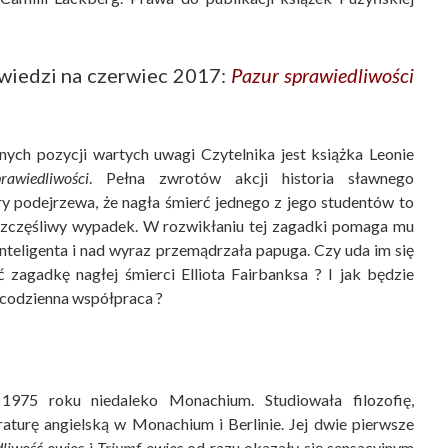
owiedzi na czerwiec 2017:
Pazur sprawiedliwości
nych pozycji wartych uwagi Czytelnika jest książka Leonie
rawiedliwości
. Pełna zwrotów akcji historia sławnego
y podejrzewa, że nagła śmierć jednego z jego studentów to
ieszczęśliwy wypadek. W rozwikłaniu tej zagadki pomaga mu
nteligenta i nad wyraz przemądrzała papuga. Czy uda im się
ć zagadkę nagłej śmierci Elliota Fairbanksa ? I jak będzie
iecodzienna współpraca ?
n
1975 roku niedaleko Monachium. Studiowała filozofię,
eraturę angielską w Monachium i Berlinie. Jej dwie pierwsze
liwość owiec
i
Triumf owiec
od razu okazały się sensacyjnym