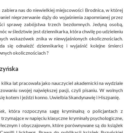
zabiera nas do niewielkiej miejscowości Brodnica, w której
aniel nieprzerwanie dąży do wyjaśnienia zapomnianej przez
ści sprawę zabójstwa trzech bezdomnych. Jedyną osobą,
óc w śledztwie jest dziennikarka, która chwilę po udzieleniu
nych wskazówek znika w niewyjaśnionych okolicznościach.
a się odnaleźć dziennikarkę i wyjaśnić kolejne śmierci
wnych okolicznościach ?
zyńska
 kilka lat pracowała jako nauczyciel akademicki na wydziale
izowaniu swojej największej pasji, czyli pisaniu. W wolnych
się kotem i jeździ konno. Uwielbia Skandynawię i Hiszpanię.
lek
, która rozpoczyna sagę kryminalną o policjantach z
ko trzymające w napięciu klasyczne kryminały psychologiczne,
łecznym i obyczajowym, które porównywane są do książek
 Camilli Läckberg. Prawa do publikacji książek Puzyńskiej