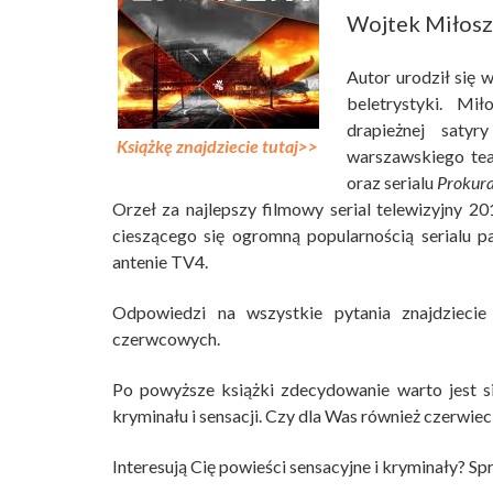
Wojtek Miłos
Autor urodził się
beletrystyki. M
drapieżnej saty
Książkę znajdziecie tutaj>>
warszawskiego tea
oraz serialu
Prokura
Orzeł za najlepszy filmowy serial telewizyjny 2
cieszącego się ogromną popularnością serialu
antenie TV4.
Odpowiedzi na wszystkie pytania znajdziecie
czerwcowych.
Po powyższe książki zdecydowanie warto jest si
kryminału i sensacji. Czy dla Was również czerwie
Interesują Cię powieści sensacyjne i kryminały? S