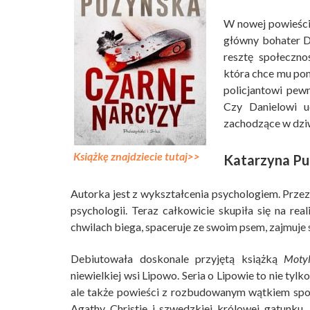
W nowej powieści 
główny bohater D
resztę społeczno
która chce mu pom
policjantowi pew
Czy Danielowi ud
zachodzące w dzi
Książkę znajdziecie tutaj>>
Katarzyna Pu
Autorka jest z wykształcenia psychologiem. Przez
psychologii. Teraz całkowicie skupiła się na real
chwilach biega, spaceruje ze swoim psem, zajmuje 
Debiutowała doskonale przyjętą książką
Moty
niewielkiej wsi Lipowo. Seria o Lipowie to nie tyl
ale także powieści z rozbudowanym wątkiem spo
Agathy Christie i szwedzkiej królowej gatunku,