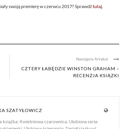
 miały swoją premierę w czerwcu 2017? Sprawdź
tutaj.
Następny Artykul
CZTERY ŁABĘDZIE WINSTON GRAHAM –
RECENZJA KSIĄZKI
A SZATYŁOWICZ
 książka: Kwietniowa czarownica. Ulubiona seria:
Łukjanienki. Ulubiona księgarnia: TaniaKsiazka.pl.