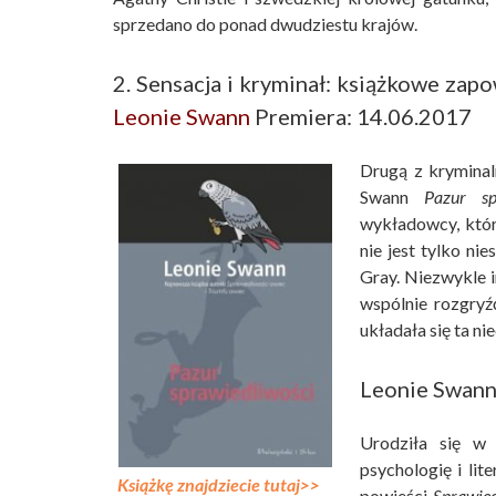
sprzedano do ponad dwudziestu krajów.
2. Sensacja i kryminał: książkowe zap
Leonie Swann
Premiera: 14.06.2017
Drugą z kryminal
Swann
Pazur sp
wykładowcy, któr
nie jest tylko n
Gray. Niezwykle i
wspólnie rozgryź
układała się ta n
Leonie Swan
Urodziła się w 
psychologię i lit
Książkę znajdziecie tutaj>>
powieści
Sprawied