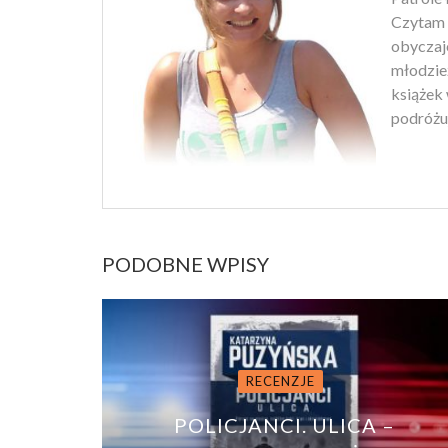
Czytam w
obyczaj
młodzie
książek 
podróżuj
PODOBNE WPISY
RECENZJE
POLICJANCI. ULICA –