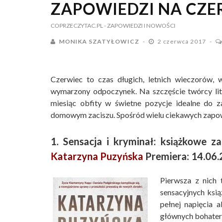
ZAPOWIEDZI NA CZE
COPRZECZYTAC.PL
- ZAPOWIEDZI I NOWOŚCI
MONIKA SZATYŁOWICZ
2 czerwca 2017
Czerwiec to czas długich, letnich wieczorów, 
wymarzony odpoczynek. Na szczęście twórcy lit
miesiąc obfity w świetne pozycje idealne do 
domowym zaciszu. Spośród wielu ciekawych zapowie
1. Sensacja i kryminał: książkowe 
Katarzyna Puzyńska
Premiera: 14.06
Pierwsza z nich
sensacyjnych ksi
pełnej napięcia 
głównych bohate