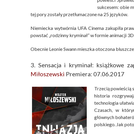
sukcesem: obie mi
tej pory zostały przetłumaczone na 25 języków.
Niemiecka wytwórnia UFA Cinema zakupiła prawa
powstać „rodzinny kryminał” w formie animacji 3
Obecnie Leonie Swann mieszka otoczona bluszczem i
3. Sensacja i kryminał: książkowe z
Miłoszewski
Premiera: 07.06.2017
Trzecią powieścią 
historia rozgrywa
technologia ułatwi
Czasach, w który
głównych bohaterów
polskiego. Jak poto