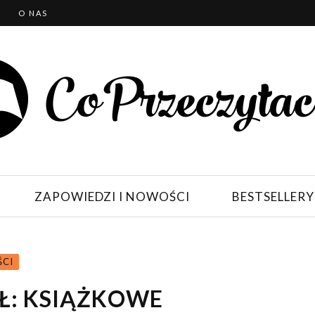
T
O NAS
ZAPOWIEDZI I NOWOŚCI
BESTSELLERY
ŚCI
AŁ: KSIĄŻKOWE