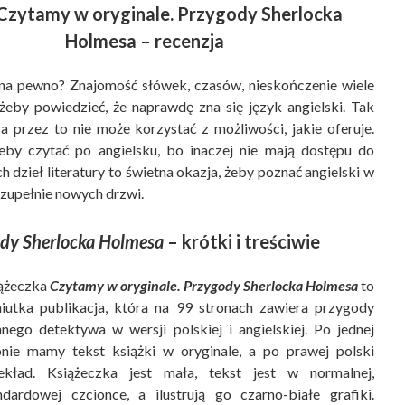
 Czytamy w oryginale. Przygody Sherlocka
Holmesa – recenzja
y na pewno? Znajomość słówek, czasów, nieskończenie wiele
 żeby powiedzieć, że naprawdę zna się język angielski. Tak
 przez to nie może korzystać z możliwości, jakie oferuje.
by czytać po angielsku, bo inaczej nie mają dostępu do
dzieł literatury to świetna okazja, żeby poznać angielski w
 zupełnie nowych drzwi.
ody Sherlocka Holmesa
– krótki i treściwie
ążeczka
Czytamy w oryginale. Przygody Sherlocka Holmesa
to
niutka publikacja, która na 99 stronach zawiera przygody
nnego detektywa w wersji polskiej i angielskiej. Po jednej
onie mamy tekst książki w oryginale, a po prawej polski
ekład. Książeczka jest mała, tekst jest w normalnej,
ndardowej czcionce, a ilustrują go czarno-białe grafiki.