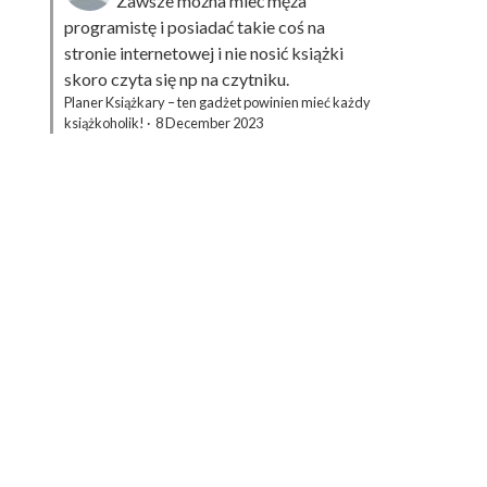
Zawsze można mieć męża
programistę i posiadać takie coś na
stronie internetowej i nie nosić książki
skoro czyta się np na czytniku.
Planer Książkary – ten gadżet powinien mieć każdy
książkoholik!
·
8 December 2023