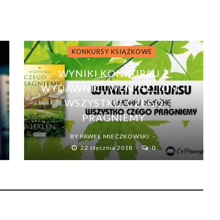
KONKURSY KSIĄŻKOWE
WYNIKI KONKURSU Z
WYDAWNICTWEM HELION –
WSZYSTKO, CZEGO
PRAGNIEMY
BY
PAWEŁ MIECZKOWSKI
22 stycznia 2018
0