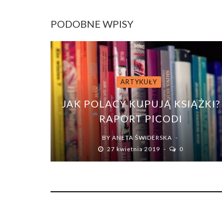
PODOBNE WPISY
ARTYKUŁY
JAK POLACY KUPUJĄ KSIĄŻKI?
RAPORT PICODI
BY
ANETA ŚWIDERSKA
27 kwietnia 2019
0