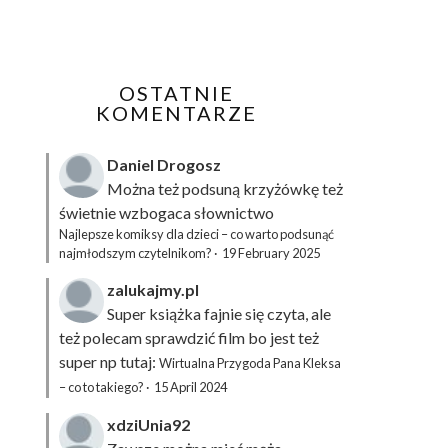
OSTATNIE
KOMENTARZE
Daniel Drogosz
Można też podsuną
krzyżówkę
też
świetnie wzbogaca słownictwo
Najlepsze komiksy dla dzieci – co warto podsunąć
najmłodszym czytelnikom?
·
19 February 2025
zalukajmy.pl
Super książka fajnie się czyta, ale
też polecam sprawdzić film bo jest też
super np tutaj:
Wirtualna Przygoda Pana Kleksa
– co to takiego?
·
15 April 2024
xdziUnia92