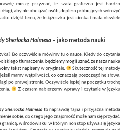
rawdę muszę przyznać, że szata graficzna jest bardzo
st długi, aby nie obciążać osób, dopiero próbujących wdrożyć
dto dzięki temu, że książeczka jest cienka i mała niewiele
dy Sherlocka Holmesa
– jako metoda nauki
zyka? Bo oczywiście mówimy tu o nauce. Kiedy do czytania
 polskiego tłumaczenia, będziemy mogli uznać, że nasza nauka
olny tekst napisany w oryginale.
Skuteczność tej metody
, jeżeli mamy wątpliwości, co oznaczają poszczególne słowa,
iągi po prawej stronie. Oczywiście lepiej na początku trochę
zenia.
Z czasem nabierzemy wprawy i czytanie w języku
dy Sherlocka Holmesa
to naprawdę fajna i przyjazna metoda
mienie sobie, do czego jego znajomość może nam się przydać.
 granicą, w środowisku, w którym non stop używa się języka
 tym językiem. Czytanie w oryginale właśnie zastępuje taki