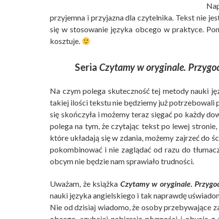
Nap
przyjemna i przyjazna dla czytelnika. Tekst nie je
się w stosowanie języka obcego w praktyce. Pona
kosztuje.
Seria
Czytamy w oryginale. Przygo
Na czym polega skuteczność tej metody nauki ję
takiej ilości tekstu nie będziemy już potrzebowali
się skończyła i możemy teraz sięgać po każdy dow
polega na tym, że czytając tekst po lewej stronie
które układają się w zdania, możemy zajrzeć do śc
pokombinować i nie zaglądać od razu do tłumac
obcym nie będzie nam sprawiało trudności.
Uważam, że książka
Czytamy w oryginale. Przygo
nauki języka angielskiego i tak naprawdę uświado
Nie od dzisiaj wiadomo, że osoby przebywające za
obcego, szybciej nabierają płynności i obycia z