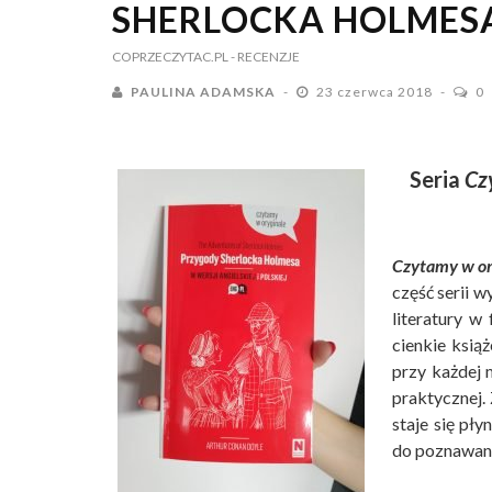
SHERLOCKA HOLMESA
COPRZECZYTAC.PL
- RECENZJE
PAULINA ADAMSKA
23 czerwca 2018
0
Seria
Cz
Czytamy w or
część serii w
literatury w
cienkie ksią
przy każdej m
praktycznej.
staje się pł
do poznawania