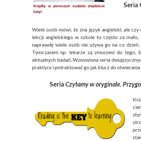
Seria
Książkę w pierwszym wydaniu znajdziecie
tutaj>
Wiele osób mówi, że zna język angielski, ale cz
lekcji angielskiego w szkole to często za mało,
naprawdę wiele osób nie używa go na co dzień, a
Tymczasem np. lekarze są zmuszeni do tego, że
aktualnych badań. Wznowiona seria dwujęzycznych 
praktyce i potraktować go jak klucz do otwierania
Seria
Czytamy w oryginale. Przyg
Ksi
cie
sły
str
prz
sta