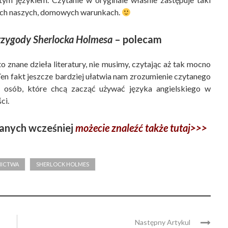
akich naszych, domowych warunkach.
rzygody Sherlocka Holmesa
– polecam
o znane dzieła literatury, nie musimy, czytając aż tak mocno
Ten fakt jeszcze bardziej ułatwia nam zrozumienie czytanego
 osób, które chcą zacząć używać języka angielskiego w
ci.
nych wcześniej
możecie znaleźć także tutaj>>>
NICTWA
SHERLOCK HOLMES
Następny Artykul