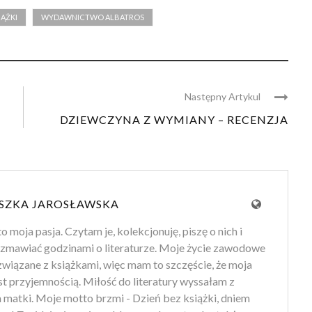
IĄŻKI
WYDAWNICTWO ALBATROS
Następny Artykul
DZIEWCZYNA Z WYMIANY – RECENZJA
SZKA JAROSŁAWSKA
to moja pasja. Czytam je, kolekcjonuję, piszę o nich i
zmawiać godzinami o literaturze. Moje życie zawodowe
 związane z książkami, więc mam to szczęście, że moja
st przyjemnością. Miłość do literatury wyssałam z
 matki. Moje motto brzmi - Dzień bez książki, dniem