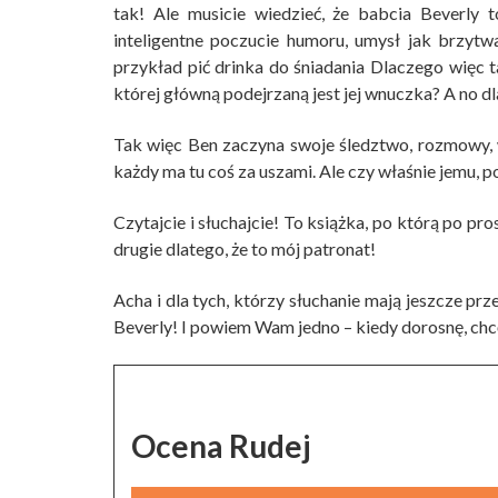
tak! Ale musicie wiedzieć, że babcia Beverly t
inteligentne poczucie humoru, umysł jak brzytw
przykład pić drinka do śniadania Dlaczego więc
której główną podejrzaną jest jej wnuczka? A no dla
Tak więc Ben zaczyna swoje śledztwo, rozmowy, 
każdy ma tu coś za uszami. Ale czy właśnie jemu, p
Czytajcie i słuchajcie! To książka, po którą po pro
drugie dlatego, że to mój patronat!
Acha i dla tych, którzy słuchanie mają jeszcze pr
Beverly! I powiem Wam jedno – kiedy dorosnę, chcę
Ocena Rudej