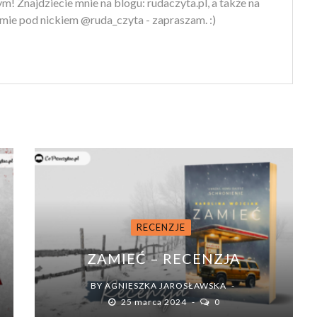
m! Znajdziecie mnie na blogu: rudaczyta.pl, a także na
mie pod nickiem @ruda_czyta - zapraszam. :)
RECENZJE
ZAMIEĆ – RECENZJA
BY
AGNIESZKA JAROSŁAWSKA
25 marca 2024
0