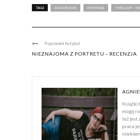
TAGI
AUDIOBOOKI
KRYMINAŁ
THRILLERY - KS
Poprzedni Artykuł
NIEZNAJOMA Z PORTRETU – RECENZJA
AGNIE
Książki 
mogę ro
też jest
praca je
mlekiem