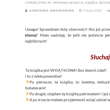
COPRZECZYTAC.PL
- KRYMINAŁ I SENSACJA
- KSIĄŻKA
- RECEN
AGNIESZKA JAROSŁAWSKA
3 maja 2025
Uwaga! Sprawdzam listę obecności! Kto już prze
kłamią
? Mam nadzieję, że jeśli nie jesteście j
najbliższych!
Słuchaj
Ta książka jest WYJĄTKOWA! Bez dwóch zdań!
I to z wielu powodów!
Po pierwsze, ta książka, to świetna, nietu
bohaterami!
Po drugie, objęłam tę książkę patronatem! I już 
A po trzecie miałam przyjemność wziąć udział w