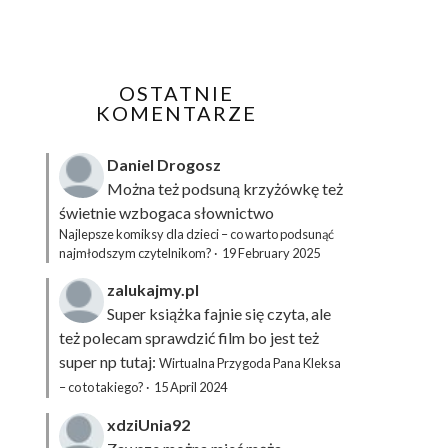
OSTATNIE
KOMENTARZE
Daniel Drogosz
Można też podsuną
krzyżówkę
też
świetnie wzbogaca słownictwo
Najlepsze komiksy dla dzieci – co warto podsunąć
najmłodszym czytelnikom?
·
19 February 2025
zalukajmy.pl
Super książka fajnie się czyta, ale
też polecam sprawdzić film bo jest też
super np tutaj:
Wirtualna Przygoda Pana Kleksa
– co to takiego?
·
15 April 2024
xdziUnia92