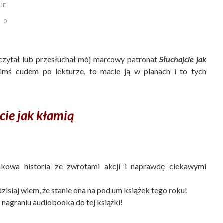
ZJE
0
czytał lub przesłuchał mój marcowy patronat
Słuchajcie jak
akimś cudem po lekturze, to macie ją w planach i to tych
cie jak kłamią
zinkowa historia ze zwrotami akcji i naprawdę ciekawymi
dzisiaj wiem, że stanie ona na podium książek tego roku!
 nagraniu audiobooka do tej książki!