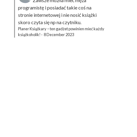
Zawsze można mieć męża
programistę i posiadać takie coś na
stronie internetowej i nie nosić książki
skoro czyta się np na czytniku.
Planer Książkary – ten gadżet powinien mieć każdy
książkoholik!
·
8 December 2023