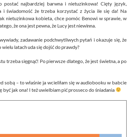
o postać najbardziej barwna i nietuzinkowa! Cięty język,
a i świadomość że trzeba korzystać z życia ile się da! Na
 tak nietuzinkowa kobieta, chce pomóc Benowi w sprawie, w
tego, że ona jest pewna, że Lucy jest niewinna.
wywiady, zadawanie podchwytliwych pytań i okazuje się, że
o wielu latach uda się dojść do prawdy?
stu trzeba sięgnąć! Po pierwsze dlatego, że jest świetna, a po
zed sobą – to właśnie ja wcieliłam się w audiobooku w babcie
 być jak ona! I też uwielbiam pić prosseco do śniadania