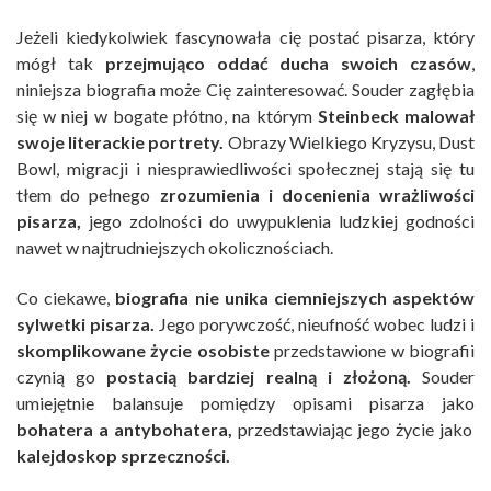
Jeżeli kiedykolwiek fascynowała cię postać pisarza, który
mógł tak
przejmująco oddać ducha swoich czasów
,
niniejsza biografia może Cię zainteresować. Souder zagłębia
się w niej w bogate płótno, na którym
Steinbeck malował
swoje literackie portrety.
Obrazy Wielkiego Kryzysu, Dust
Bowl, migracji i niesprawiedliwości społecznej stają się tu
tłem do pełnego
zrozumienia i docenienia wrażliwości
pisarza,
jego zdolności do uwypuklenia ludzkiej godności
nawet w najtrudniejszych okolicznościach.
Co ciekawe,
biografia nie unika ciemniejszych aspektów
sylwetki pisarza.
Jego porywczość, nieufność wobec ludzi i
skomplikowane życie osobiste
przedstawione w biografii
czynią go
postacią bardziej realną i złożoną.
Souder
umiejętnie balansuje pomiędzy opisami pisarza jako
bohatera a antybohatera,
przedstawiając jego życie jako
kalejdoskop sprzeczności.