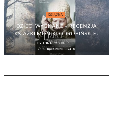
KSIĄŻKA
DZIECI WYGNANE – RECENZJA
KSIĄŻKI MONIKI ODROBIŃSKIEJ
BY
ANNA PODURGIEL
20 lipca 2020
0