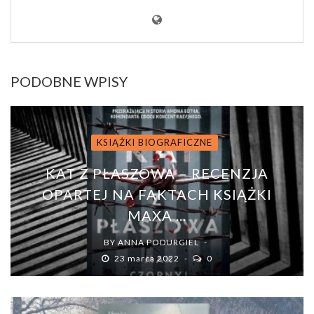
PODOBNE WPISY
KSIĄŻKI BIOGRAFICZNE
KAT Z PŁASZOWA – RECENZJA
OPARTEJ NA FAKTACH KSIĄŻKI
MAXA ...
BY
ANNA PODURGIEL
23 marca 2022
0