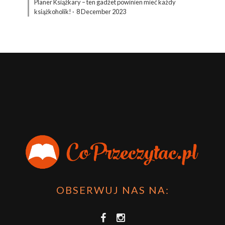
Planer Książkary – ten gadżet powinien mieć każdy
książkoholik!
·
8 December 2023
OBSERWUJ NAS NA: