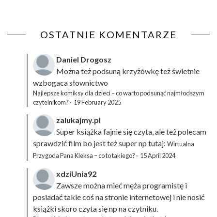
OSTATNIE KOMENTARZE
Daniel Drogosz
Można też podsuną
krzyżówkę
też świetnie
wzbogaca słownictwo
Najlepsze komiksy dla dzieci – co warto podsunąć najmłodszym
czytelnikom?
·
19 February 2025
zalukajmy.pl
Super książka fajnie się czyta, ale też polecam
sprawdzić film bo jest też super np tutaj:
Wirtualna
Przygoda Pana Kleksa – co to takiego?
·
15 April 2024
xdziUnia92
Zawsze można mieć męża programistę i
posiadać takie coś na stronie internetowej i nie nosić
książki skoro czyta się np na czytniku.