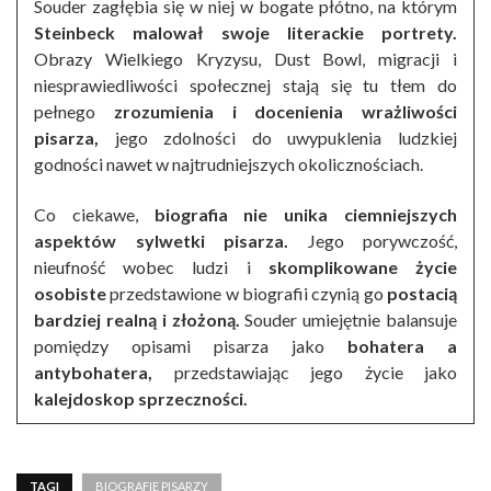
Souder zagłębia się w niej w bogate płótno, na którym
Steinbeck malował swoje literackie portrety.
Obrazy Wielkiego Kryzysu, Dust Bowl, migracji i
niesprawiedliwości społecznej stają się tu tłem do
pełnego
zrozumienia i docenienia wrażliwości
pisarza,
jego zdolności do uwypuklenia ludzkiej
godności nawet w najtrudniejszych okolicznościach.
Co ciekawe,
biografia nie unika ciemniejszych
aspektów
sylwetki pisarza.
Jego porywczość,
nieufność wobec ludzi i
skomplikowane życie
osobiste
przedstawione w biografii czynią go
postacią
bardziej realną i złożoną.
Souder umiejętnie balansuje
pomiędzy opisami pisarza jako
bohatera a
antybohatera,
przedstawiając jego życie jako
kalejdoskop sprzeczności.
TAGI
BIOGRAFIE PISARZY