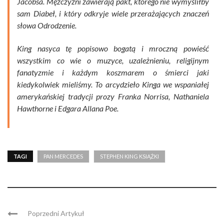
Jacobsa. Mężczyźni zawierają pakt, którego nie wymyśliłby
sam Diabeł, i który odkryje wiele przerażających znaczeń
słowa Odrodzenie.
King nasyca tę popisowo bogatą i mroczną powieść
wszystkim co wie o muzyce, uzależnieniu, religijnym
fanatyzmie i każdym koszmarem o śmierci jaki
kiedykolwiek mieliśmy. To arcydzieło Kinga we wspaniałej
amerykańskiej tradycji prozy Franka Norrisa, Nathaniela
Hawthorne i Edgara Allana Poe.
TAGI
PAN MERCEDES
STEPHEN KING KSIĄŻKI
Poprzedni Artykuł