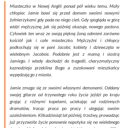
Miasteczko w Nowej Anglii ponad pół wieku temu. Mały
chłopiec Jamie bawi się przed domem swoimi nowymi
żołnierzykami gdy pada na niego cień. Gdy spogląda w górę
widzi mężczyznę, jak się później okazuje, nowego pastora.
Człowiek ten wraz ze swoją piękną żoną odmieni zarówno
kościół jak i całe miasteczko. Mężczyźni i chłopcy
podkochują się w pani Jacobs; kobiety i dziewczęta w
wielebnym Jacobsie. Podobnie jest z mamą i siostrą
Jamiego. I wtedy dochodzi do tragedii, charyzmatyczny
kaznodzieja przeklina Boga a zszokowani mieszkańcy
wypędzają go z miasta.
Jamie zmaga się ze swoimi własnymi demonami. Oddany
swojej gitarze od trzynastego roku życia jeździ po kraju
grając z różnymi kapelami, uciekając od rodzinnych
dramatów, tracąc praca po pracy i ulegając swoim
uzależnieniom. Kilkadziesiąt lat później, trzeźwy, prowadząc
już przyzwoite życie ponownie napotyka się na wielebnego