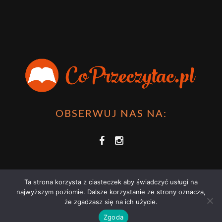
OBSERWUJ NAS NA:
Ta strona korzysta z ciasteczek aby świadczyć usługi na
najwyższym poziomie. Dalsze korzystanie ze strony oznacza,
że zgadzasz się na ich użycie.
COPRZECZYTAĆ.PL 2021 | STRONA WYKORZYSTUJE PLIKI COOKIES |
Zgoda
ZAPOZNAJ SIĘ Z
POLITYKĄ PRYWATNOŚCI