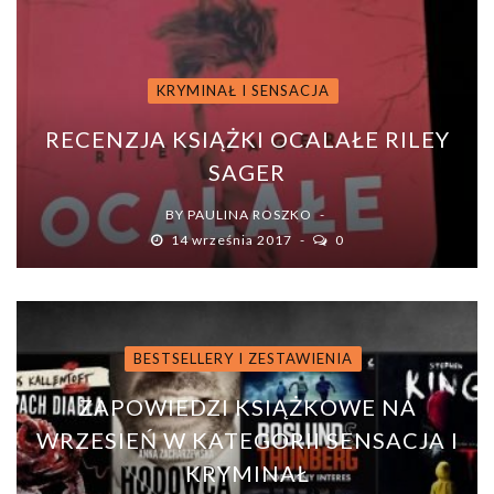
KRYMINAŁ I SENSACJA
RECENZJA KSIĄŻKI OCALAŁE RILEY
SAGER
BY
PAULINA ROSZKO
14 września 2017
0
BESTSELLERY I ZESTAWIENIA
ZAPOWIEDZI KSIĄŻKOWE NA
WRZESIEŃ W KATEGORII SENSACJA I
KRYMINAŁ