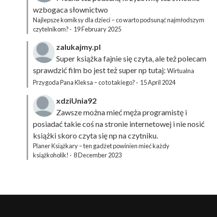
wzbogaca słownictwo
Najlepsze komiksy dla dzieci – co warto podsunąć najmłodszym
czytelnikom?
·
19 February 2025
zalukajmy.pl
Super książka fajnie się czyta, ale też polecam
sprawdzić film bo jest też super np tutaj:
Wirtualna
Przygoda Pana Kleksa – co to takiego?
·
15 April 2024
xdziUnia92
Zawsze można mieć męża programistę i
posiadać takie coś na stronie internetowej i nie nosić
książki skoro czyta się np na czytniku.
Planer Książkary – ten gadżet powinien mieć każdy
książkoholik!
·
8 December 2023