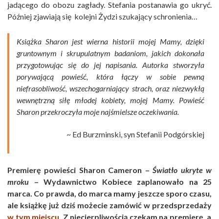
jadącego do obozu zagłady. Stefania postanawia go ukryć.
Później zjawiają się kolejni Żydzi szukający schronienia…
Książka Sharon jest wierna historii mojej Mamy, dzięki
gruntownym i skrupulatnym badaniom, jakich dokonała
przygotowując się do jej napisania. Autorka stworzyła
porywającą powieść, która łączy w sobie pewną
niefrasobliwość, wszechogarniający strach, oraz niezwykłą
wewnętrzną siłę młodej kobiety, mojej Mamy. Powieść
Sharon przekroczyła moje najśmielsze oczekiwania.
~ Ed Burzminski, syn Stefanii Podgórskiej
Premierę powieści Sharon Cameron –
Światło ukryte w
mroku
– Wydawnictwo Kobiece zaplanowało na 25
marca. Co prawda, do marca mamy jeszcze sporo czasu,
ale książkę już dziś możecie zamówić w przedsprzedaży
w tym miejscu
. Z niecierpliwością czekam na premierę, a