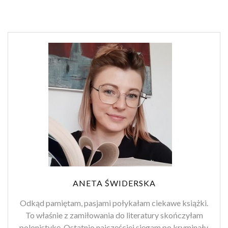
ANETA ŚWIDERSKA
Odkąd pamiętam, pasjami połykałam ciekawe książki.
To właśnie z zamiłowania do literatury skończyłam
polonistykę. Ostatnio najczęściej sięgam po kryminały,