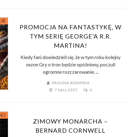
JE
PROMOCJA NA FANTASTYKĘ, W
TYM SERIĘ GEORGE’A R.R.
MARTINA!
Kiedy fani dowiedzieli się, że w tym roku kolejny
sezon Gry o tron będzie opóźniony, poczuli
ogromne rozczarowanie. ...
PAULINA ADAMSKA
7 lipca 2017
0
ŚCI
ZIMOWY MONARCHA –
BERNARD CORNWELL