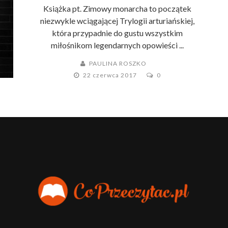
Książka pt. Zimowy monarcha to początek
niezwykle wciągającej Trylogii arturiańskiej,
która przypadnie do gustu wszystkim
miłośnikom legendarnych opowieści ...
PAULINA ROSZKO
22 czerwca 2017
0