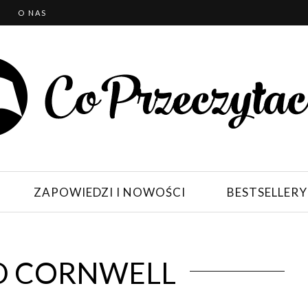
T
O NAS
ZAPOWIEDZI I NOWOŚCI
BESTSELLERY
D CORNWELL