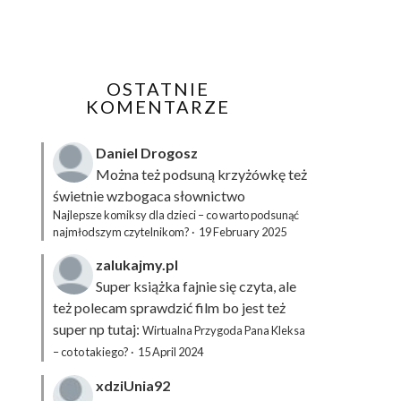
OSTATNIE
KOMENTARZE
Daniel Drogosz
Można też podsuną
krzyżówkę
też
świetnie wzbogaca słownictwo
Najlepsze komiksy dla dzieci – co warto podsunąć
najmłodszym czytelnikom?
·
19 February 2025
zalukajmy.pl
Super książka fajnie się czyta, ale
też polecam sprawdzić film bo jest też
super np tutaj:
Wirtualna Przygoda Pana Kleksa
– co to takiego?
·
15 April 2024
xdziUnia92