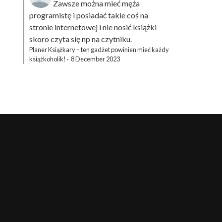
Zawsze można mieć męża
programistę i posiadać takie coś na
stronie internetowej i nie nosić książki
skoro czyta się np na czytniku.
Planer Książkary – ten gadżet powinien mieć każdy
książkoholik!
·
8 December 2023