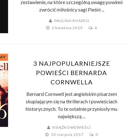
zestawienie, na które szczególną uwagę powinni
zwrócić miłośnicy sagi Pieśni ...
PAULINA ROSZKO
2 kwietnia 2019
0
MY
3 NAJPOPULARNIEJSZE
POWIEŚCI BERNARDA
CORNWELLA
Bernard Cornwell jest angielskim pisarzem
skupiającym się na thrillerach i powieściach
historycznych. To te ostatnie przyniosły mu
największą ...
KSIĄŻKOWEWIEŚCI
10 sierpnia 2017
0