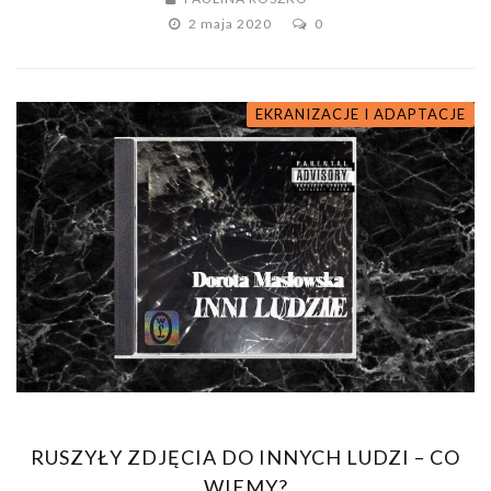
2 maja 2020
0
EKRANIZACJE I ADAPTACJE
RUSZYŁY ZDJĘCIA DO INNYCH LUDZI – CO
WIEMY?