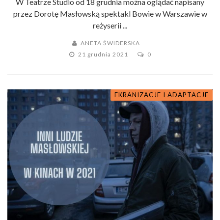
W Teatrze Studio od 18 grudnia można oglądać napisany
przez Dorotę Masłowską spektakl Bowie w Warszawie w
reżyserii ...
ANETA ŚWIDERSKA
21 grudnia 2021
0
EKRANIZACJE I ADAPTACJE