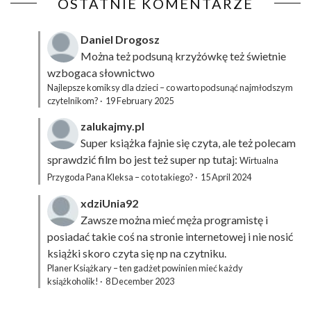
OSTATNIE KOMENTARZE
Daniel Drogosz
Można też podsuną
krzyżówkę
też świetnie
wzbogaca słownictwo
Najlepsze komiksy dla dzieci – co warto podsunąć najmłodszym
czytelnikom?
·
19 February 2025
zalukajmy.pl
Super książka fajnie się czyta, ale też polecam
sprawdzić film bo jest też super np tutaj:
Wirtualna
Przygoda Pana Kleksa – co to takiego?
·
15 April 2024
xdziUnia92
Zawsze można mieć męża programistę i
posiadać takie coś na stronie internetowej i nie nosić
książki skoro czyta się np na czytniku.
Planer Książkary – ten gadżet powinien mieć każdy
książkoholik!
·
8 December 2023