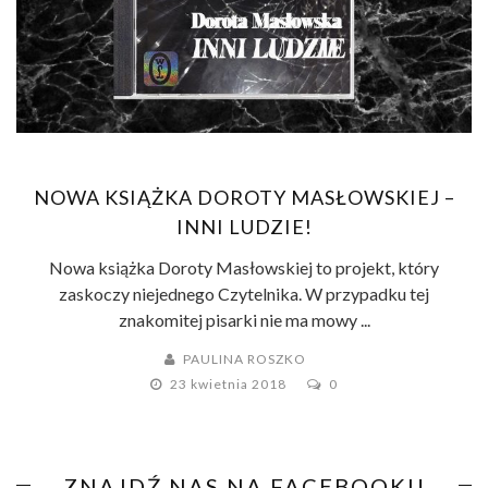
NOWA KSIĄŻKA DOROTY MASŁOWSKIEJ –
INNI LUDZIE!
Nowa książka Doroty Masłowskiej to projekt, który
zaskoczy niejednego Czytelnika. W przypadku tej
znakomitej pisarki nie ma mowy ...
PAULINA ROSZKO
23 kwietnia 2018
0
ZNAJDŹ NAS NA FACEBOOKU