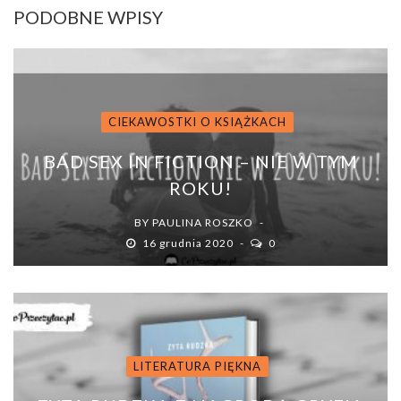
PODOBNE WPISY
CIEKAWOSTKI O KSIĄŻKACH
BAD SEX IN FICTION – NIE W TYM
ROKU!
BY
PAULINA ROSZKO
16 grudnia 2020
0
LITERATURA PIĘKNA