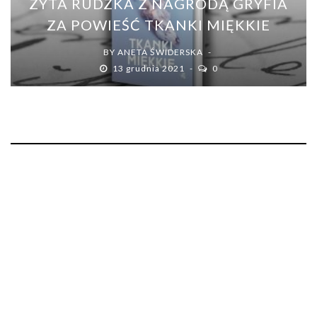
ZYTA RUDZKA Z NAGRODĄ GRYFIA
ZA POWIEŚĆ TKANKI MIĘKKIE
BY
ANETA ŚWIDERSKA
13 grudnia 2021
0