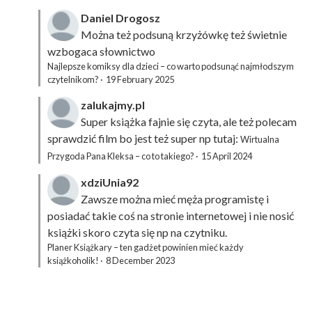
Daniel Drogosz
Można też podsuną
krzyżówkę
też świetnie
wzbogaca słownictwo
Najlepsze komiksy dla dzieci – co warto podsunąć najmłodszym
czytelnikom?
·
19 February 2025
zalukajmy.pl
Super książka fajnie się czyta, ale też polecam
sprawdzić film bo jest też super np tutaj:
Wirtualna
Przygoda Pana Kleksa – co to takiego?
·
15 April 2024
xdziUnia92
Zawsze można mieć męża programistę i
posiadać takie coś na stronie internetowej i nie nosić
książki skoro czyta się np na czytniku.
Planer Książkary – ten gadżet powinien mieć każdy
książkoholik!
·
8 December 2023