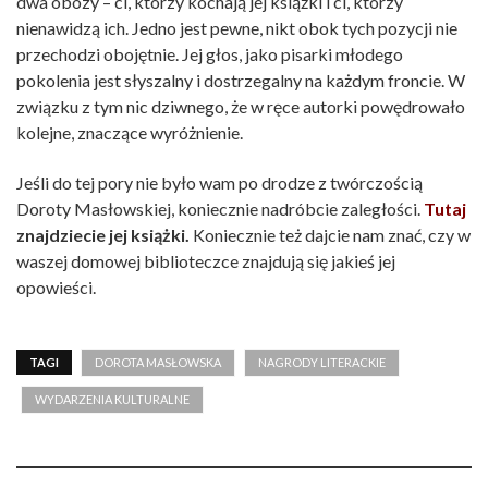
dwa obozy – ci, którzy kochają jej książki i ci, którzy
nienawidzą ich. Jedno jest pewne, nikt obok tych pozycji nie
przechodzi obojętnie. Jej głos, jako pisarki młodego
pokolenia jest słyszalny i dostrzegalny na każdym froncie. W
związku z tym nic dziwnego, że w ręce autorki powędrowało
kolejne, znaczące wyróżnienie.
Jeśli do tej pory nie było wam po drodze z twórczością
Doroty Masłowskiej, koniecznie nadróbcie zaległości.
Tutaj
znajdziecie jej książki.
Koniecznie też dajcie nam znać, czy w
waszej domowej biblioteczce znajdują się jakieś jej
opowieści.
TAGI
DOROTA MASŁOWSKA
NAGRODY LITERACKIE
WYDARZENIA KULTURALNE