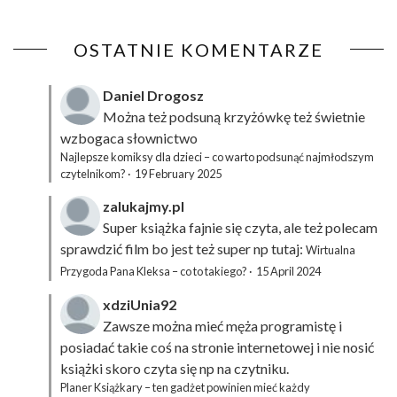
OSTATNIE KOMENTARZE
Daniel Drogosz
Można też podsuną
krzyżówkę
też świetnie
wzbogaca słownictwo
Najlepsze komiksy dla dzieci – co warto podsunąć najmłodszym
czytelnikom?
·
19 February 2025
zalukajmy.pl
Super książka fajnie się czyta, ale też polecam
sprawdzić film bo jest też super np tutaj:
Wirtualna
Przygoda Pana Kleksa – co to takiego?
·
15 April 2024
xdziUnia92
Zawsze można mieć męża programistę i
posiadać takie coś na stronie internetowej i nie nosić
książki skoro czyta się np na czytniku.
Planer Książkary – ten gadżet powinien mieć każdy