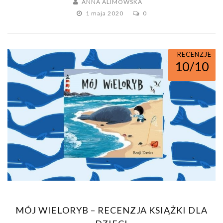
ANNA ALIMOWSKA
1 maja 2020
0
RECENZJE
10/10
MÓJ WIELORYB – RECENZJA KSIĄŻKI DLA