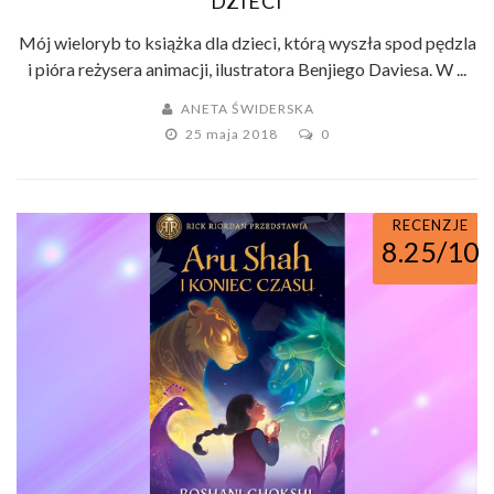
DZIECI
Mój wieloryb to książka dla dzieci, którą wyszła spod pędzla
i pióra reżysera animacji, ilustratora Benjiego Daviesa. W ...
ANETA ŚWIDERSKA
25 maja 2018
0
RECENZJE
8.25/10