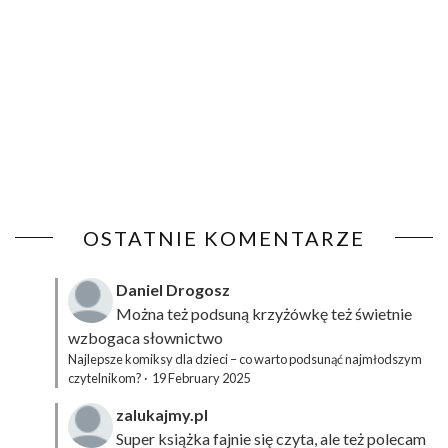
OSTATNIE KOMENTARZE
Daniel Drogosz
Można też podsuną
krzyżówkę
też świetnie
wzbogaca słownictwo
Najlepsze komiksy dla dzieci – co warto podsunąć najmłodszym
czytelnikom?
·
19 February 2025
zalukajmy.pl
Super książka fajnie się czyta, ale też polecam