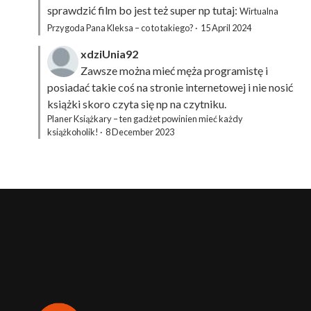
sprawdzić film bo jest też super np tutaj:
Wirtualna
Przygoda Pana Kleksa – co to takiego?
·
15 April 2024
xdziUnia92
Zawsze można mieć męża programistę i
posiadać takie coś na stronie internetowej i nie nosić
książki skoro czyta się np na czytniku.
Planer Książkary – ten gadżet powinien mieć każdy
książkoholik!
·
8 December 2023