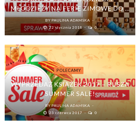
MŁODZIEŻY NA FERIE ZIMOWE DO ...
BY
PAULINA ADAMSKA
22 stycznia 2018
0
POLECAMY
WYPRZEDAŻ KSIĄŻEK 2017 – RUSZA
SUMMER SALE!
BY
PAULINA ADAMSKA
23 czerwca 2017
0