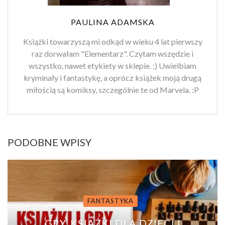
PAULINA ADAMSKA
Książki towarzyszą mi odkąd w wieku 4 lat pierwszy
raz dorwałam "Elementarz". Czytam wszędzie i
wszystko, nawet etykiety w sklepie. ;) Uwielbiam
kryminały i fantastykę, a oprócz książek moją drugą
miłością są komiksy, szczególnie te od Marvela. :P
PODOBNE WPISY
FANTASTYKA
GRY, KSIĄŻKI DLA DZIECI I