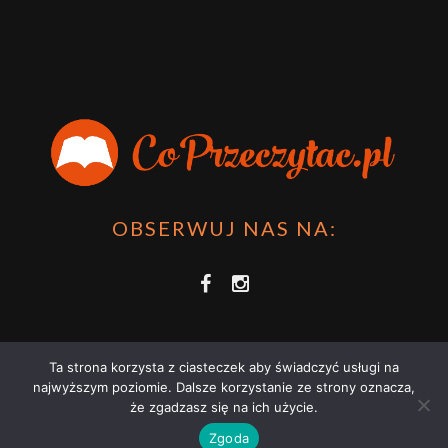
OBSERWUJ NAS NA:
Ta strona korzysta z ciasteczek aby świadczyć usługi na
najwyższym poziomie. Dalsze korzystanie ze strony oznacza,
że zgadzasz się na ich użycie.
COPRZECZYTAĆ.PL 2021 | STRONA WYKORZYSTUJE PLIKI COOKIES |
Zgoda
ZAPOZNAJ SIĘ Z
POLITYKĄ PRYWATNOŚCI