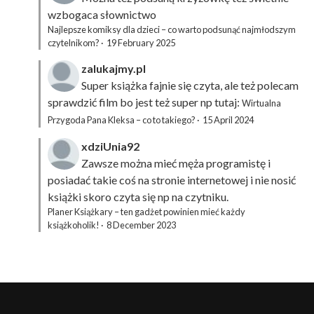
wzbogaca słownictwo
Najlepsze komiksy dla dzieci – co warto podsunąć najmłodszym
czytelnikom?
·
19 February 2025
zalukajmy.pl
Super książka fajnie się czyta, ale też polecam
sprawdzić film bo jest też super np tutaj:
Wirtualna
Przygoda Pana Kleksa – co to takiego?
·
15 April 2024
xdziUnia92
Zawsze można mieć męża programistę i
posiadać takie coś na stronie internetowej i nie nosić
książki skoro czyta się np na czytniku.
Planer Książkary – ten gadżet powinien mieć każdy
książkoholik!
·
8 December 2023