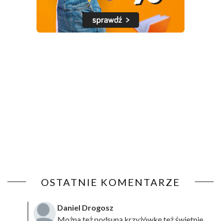
OSTATNIE KOMENTARZE
Daniel Drogosz
Można też podsuną
krzyżówkę
też świetnie