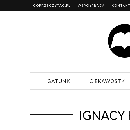
COPRZECZYTAC.PL
WSPÓŁPRACA
KONTAK
GATUNKI
CIEKAWOSTKI
IGNACY