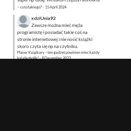
Wirtualna Przygoda Pana Kleksa
– co to takiego?
·
15 April 2024
xdziUnia92
Zawsze można mieć męża
programistę i posiadać takie coś na
stronie internetowej i nie nosić książki
skoro czyta się np na czytniku.
Planer Książkary – ten gadżet powinien mieć każdy
książkoholik!
·
8 December 2023