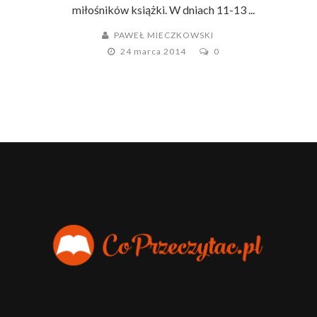
miłośników książki. W dniach 11-13 ...
PAWEŁ MIECZKOWSKI
24 marca 2014
0