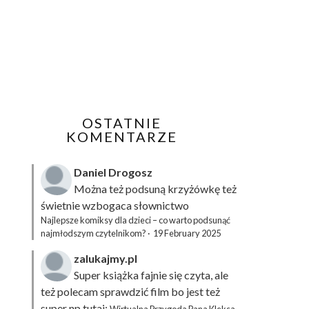
OSTATNIE
KOMENTARZE
Daniel Drogosz
Można też podsuną
krzyżówkę
też
świetnie wzbogaca słownictwo
Najlepsze komiksy dla dzieci – co warto podsunąć
najmłodszym czytelnikom?
·
19 February 2025
zalukajmy.pl
Super książka fajnie się czyta, ale
też polecam sprawdzić film bo jest też
super np tutaj: