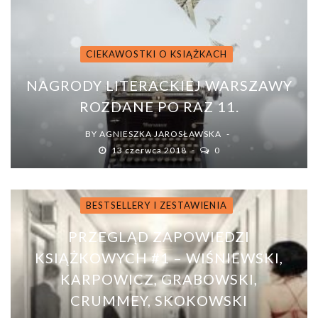
CIEKAWOSTKI O KSIĄŻKACH
NAGRODY LITERACKIEJ WARSZAWY
ROZDANE PO RAZ 11.
BY
AGNIESZKA JAROSŁAWSKA
13 czerwca 2018
0
BESTSELLERY I ZESTAWIENIA
PRZEGLĄD ZAPOWIEDZI
KSIĄŻKOWYCH #1 – WIŚNIEWSKI,
KARPOWICZ, GRABOWSKI,
CRUMMEY, SKOKOWSKI