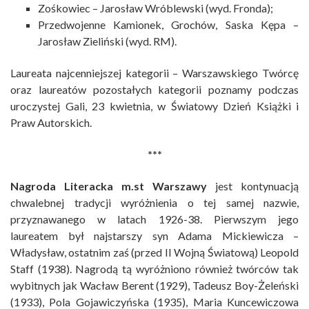
Zośkowiec
– Jarosław Wróblewski (wyd. Fronda);
Przedwojenne Kamionek, Grochów, Saska Kępa
–
Jarosław Zieliński (wyd. RM).
Laureata najcenniejszej kategorii – Warszawskiego Twórcę
oraz laureatów pozostałych kategorii poznamy podczas
uroczystej Gali, 23 kwietnia, w Światowy Dzień Książki i
Praw Autorskich.
***
Nagroda Literacka m.st Warszawy
jest kontynuacją
chwalebnej tradycji wyróżnienia o tej samej nazwie,
przyznawanego w latach 1926-38. Pierwszym jego
laureatem był najstarszy syn Adama Mickiewicza –
Władysław, ostatnim zaś (przed II Wojną Światową) Leopold
Staff (1938). Nagrodą tą wyróżniono również twórców tak
wybitnych jak Wacław Berent (1929), Tadeusz Boy-Żeleński
(1933), Pola Gojawiczyńska (1935), Maria Kuncewiczowa