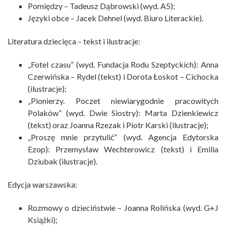
Pomiędzy
– Tadeusz Dąbrowski (wyd. A5);
Języki obce
– Jacek Dehnel (wyd. Biuro Literackie).
Literatura dziecięca – tekst i ilustracje:
„
Fotel czasu
” (wyd. Fundacja Rodu Szeptyckich): Anna
Czerwińska – Rydel (tekst) i Dorota Łoskot – Cichocka
(ilustracje);
„
Pionierzy. Poczet niewiarygodnie pracowitych
Polaków
” (wyd. Dwie Siostry): Marta Dzienkiewicz
(tekst) oraz Joanna Rzezak i Piotr Karski (ilustracje);
„
Proszę mnie przytulić
” (wyd. Agencja Edytorska
Ezop)
: Przemysław Wechterowicz (tekst) i Emilia
Dziubak (ilustracje).
Edycja warszawska:
Rozmowy o dzieciństwie
– Joanna Rolińska (wyd. G+J
Książki);