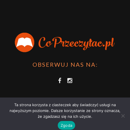
OBSERWUJ NAS NA:
Ta strona korzysta z ciasteczek aby świadczyć usługi na
najwyższym poziomie. Dalsze korzystanie ze strony oznacza,
że zgadzasz się na ich użycie.
COPRZECZYTAĆ.PL 2021 | STRONA WYKORZYSTUJE PLIKI COOKIES |
Zgoda
ZAPOZNAJ SIĘ Z
POLITYKĄ PRYWATNOŚCI