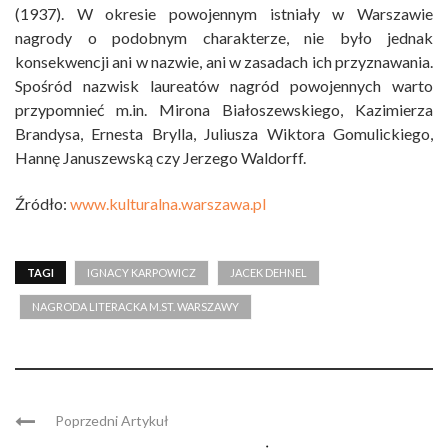
(1937). W okresie powojennym istniały w Warszawie
nagrody o podobnym charakterze, nie było jednak
konsekwencji ani w nazwie, ani w zasadach ich przyznawania.
Spośród nazwisk laureatów nagród powojennych warto
przypomnieć m.in. Mirona Białoszewskiego, Kazimierza
Brandysa, Ernesta Brylla, Juliusza Wiktora Gomulickiego,
Hannę Januszewską czy Jerzego Waldorff.
Źródło:
www.kulturalna.warszawa.pl
TAGI
IGNACY KARPOWICZ
JACEK DEHNEL
NAGRODA LITERACKA M.ST. WARSZAWY
Poprzedni Artykuł