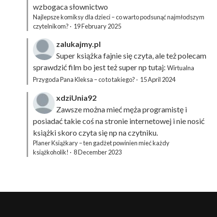
wzbogaca słownictwo
Najlepsze komiksy dla dzieci – co warto podsunąć najmłodszym
czytelnikom?
·
19 February 2025
zalukajmy.pl
Super książka fajnie się czyta, ale też polecam
sprawdzić film bo jest też super np tutaj:
Wirtualna
Przygoda Pana Kleksa – co to takiego?
·
15 April 2024
xdziUnia92
Zawsze można mieć męża programistę i
posiadać takie coś na stronie internetowej i nie nosić
książki skoro czyta się np na czytniku.
Planer Książkary – ten gadżet powinien mieć każdy
książkoholik!
·
8 December 2023