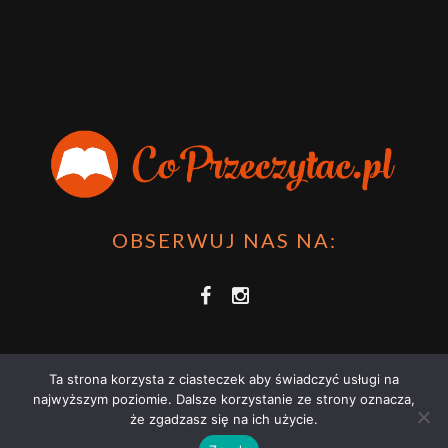
Przygoda Pana Kleksa – co to takiego?
·
15 April 2024
xdziUnia92
Zawsze można mieć męża programistę i
posiadać takie coś na stronie internetowej i nie nosić
książki skoro czyta się np na czytniku.
Planer Książkary – ten gadżet powinien mieć każdy
książkoholik!
·
8 December 2023
OBSERWUJ NAS NA:
Ta strona korzysta z ciasteczek aby świadczyć usługi na
najwyższym poziomie. Dalsze korzystanie ze strony oznacza,
że zgadzasz się na ich użycie.
COPRZECZYTAĆ.PL 2021 | STRONA WYKORZYSTUJE PLIKI COOKIES |