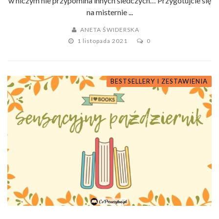
w niczym nie przypomina innych śledczych… Przygotujcie się
na misternie ...
ANETA ŚWIDERSKA
1 listopada 2021
0
BESTSELLERY I ZESTAWIENIA