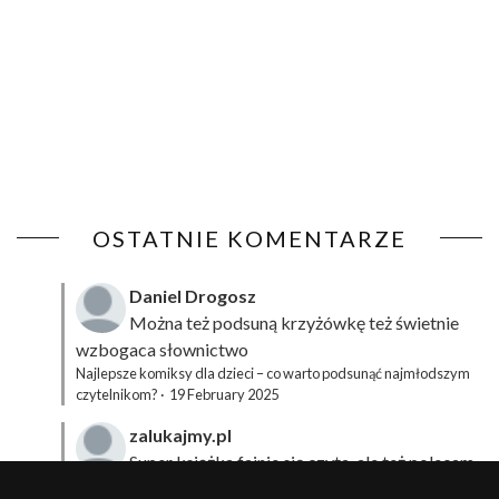
OSTATNIE KOMENTARZE
Daniel Drogosz
Można też podsuną
krzyżówkę
też świetnie
wzbogaca słownictwo
Najlepsze komiksy dla dzieci – co warto podsunąć najmłodszym
czytelnikom?
·
19 February 2025
zalukajmy.pl
Super książka fajnie się czyta, ale też polecam
sprawdzić film bo jest też super np tutaj:
Wirtualna