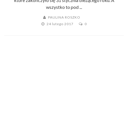
które zakończyło się 31 stycznia bieżącego roku. A
wszystko to pod ...
PAULINA ROSZKO
24 lutego 2017
0