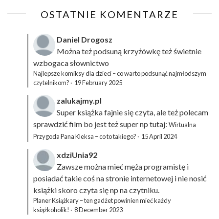
OSTATNIE KOMENTARZE
Daniel Drogosz
Można też podsuną
krzyżówkę
też świetnie
wzbogaca słownictwo
Najlepsze komiksy dla dzieci – co warto podsunąć najmłodszym
czytelnikom?
·
19 February 2025
zalukajmy.pl
Super książka fajnie się czyta, ale też polecam
sprawdzić film bo jest też super np tutaj:
Wirtualna
Przygoda Pana Kleksa – co to takiego?
·
15 April 2024
xdziUnia92
Zawsze można mieć męża programistę i
posiadać takie coś na stronie internetowej i nie nosić
książki skoro czyta się np na czytniku.
Planer Książkary – ten gadżet powinien mieć każdy
książkoholik!
·
8 December 2023