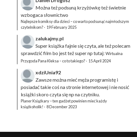
Daniel Drogosz
Można też podsuną
krzyżówkę
też świetnie
wzbogaca słownictwo
Najlepsze komiksy dla dzieci – co warto podsunąć najmłodszym
czytelnikom?
·
19 February 2025
zalukajmy.pl
Super książka fajnie się czyta, ale też polecam
sprawdzić film bo jest też super np tutaj:
Wirtualna
Przygoda Pana Kleksa – co to takiego?
·
15 April 2024
xdziUnia92
Zawsze można mieć męża programistę i
posiadać takie coś na stronie internetowej i nie nosić
książki skoro czyta się np na czytniku.
Planer Książkary – ten gadżet powinien mieć każdy
książkoholik!
·
8 December 2023