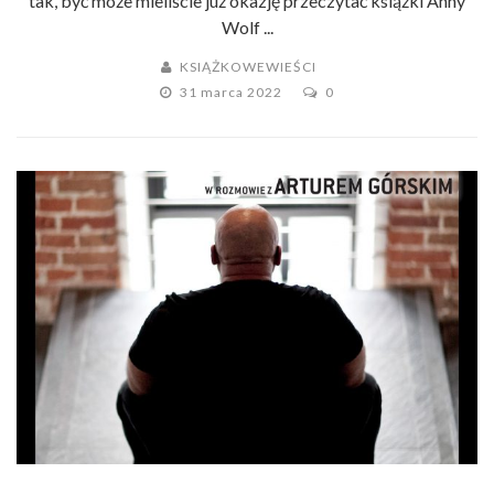
tak, być może mieliście już okazję przeczytać książki Anny
Wolf ...
KSIĄŻKOWEWIEŚCI
31 marca 2022
0