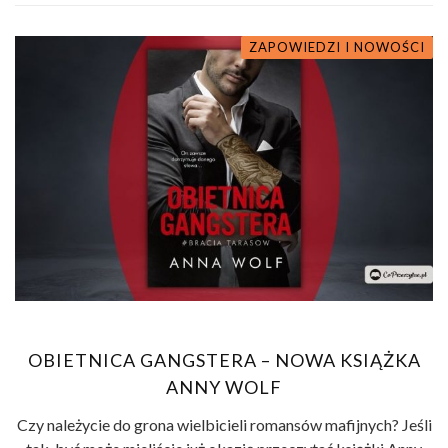
ZAPOWIEDZI I NOWOŚCI
OBIETNICA GANGSTERA – NOWA KSIĄŻKA
ANNY WOLF
Czy należycie do grona wielbicieli romansów mafijnych? Jeśli