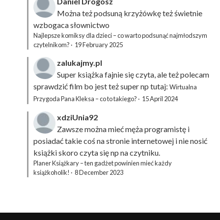
Daniel Drogosz
Można też podsuną
krzyżówkę
też świetnie
wzbogaca słownictwo
Najlepsze komiksy dla dzieci – co warto podsunąć najmłodszym
czytelnikom?
·
19 February 2025
zalukajmy.pl
Super książka fajnie się czyta, ale też polecam
sprawdzić film bo jest też super np tutaj:
Wirtualna
Przygoda Pana Kleksa – co to takiego?
·
15 April 2024
xdziUnia92
Zawsze można mieć męża programistę i
posiadać takie coś na stronie internetowej i nie nosić
książki skoro czyta się np na czytniku.
Planer Książkary – ten gadżet powinien mieć każdy
książkoholik!
·
8 December 2023