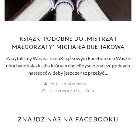
KSIĄŻKI PODOBNE DO „MISTRZA I
MAŁGORZATY” MICHAIŁA BUŁHAKOWA
Zapytaliśmy Was na TanioKsiążkowym Facebooku o Wasze
ukochane książki, dla których chcielibyście znaleźć godnych
następców, żeby jeszcze raz przeżyć ...
PAULINA ADAMSKA
14 czerwca 2016
0
ZNAJDŹ NAS NA FACEBOOKU