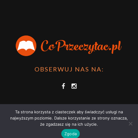
OBSERWUJ NAS NA:
Ta strona korzysta z ciasteczek aby świadczyć usługi na
najwyższym poziomie. Dalsze korzystanie ze strony oznacza,
że zgadzasz się na ich użycie.
COPRZECZYTAĆ.PL 2021 | STRONA WYKORZYSTUJE PLIKI COOKIES |
Zgoda
ZAPOZNAJ SIĘ Z
POLITYKĄ PRYWATNOŚCI