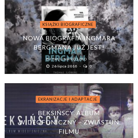
KSIĄŻKI BIOGRAFICZNE
NOWA BIOGRAFIA INGMARA
BERGMANA JUŻ JEST!
BY
PAULINA ROSZKO
26 lipca 2018
0
EKRANIZACJE I ADAPTACJE
BEKSIŃSCY. ALBUM
WIDEOFONICZNY – ZWIASTUN
FILMU