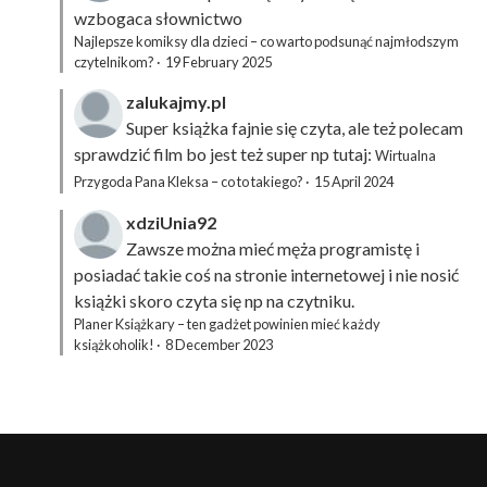
wzbogaca słownictwo
Najlepsze komiksy dla dzieci – co warto podsunąć najmłodszym
czytelnikom?
·
19 February 2025
zalukajmy.pl
Super książka fajnie się czyta, ale też polecam
sprawdzić film bo jest też super np tutaj:
Wirtualna
Przygoda Pana Kleksa – co to takiego?
·
15 April 2024
xdziUnia92
Zawsze można mieć męża programistę i
posiadać takie coś na stronie internetowej i nie nosić
książki skoro czyta się np na czytniku.
Planer Książkary – ten gadżet powinien mieć każdy
książkoholik!
·
8 December 2023