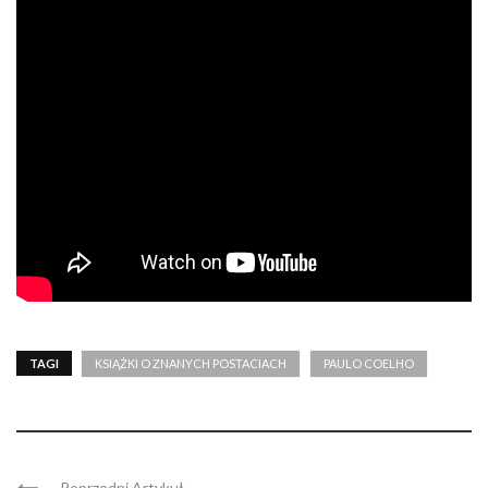
TAGI
KSIĄŻKI O ZNANYCH POSTACIACH
PAULO COELHO
Poprzedni Artykuł