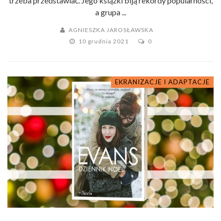
trzeba przedstawiać. Jego książki biją rekordy popularności,
a grupa ...
AGNIESZKA JAROSŁAWSKA
10 grudnia 2021
0
EKRANIZACJE I ADAPTACJE