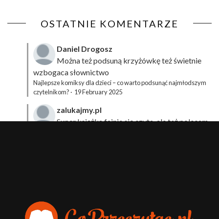
OSTATNIE KOMENTARZE
Daniel Drogosz
Można też podsuną
krzyżówkę
też świetnie
wzbogaca słownictwo
Najlepsze komiksy dla dzieci – co warto podsunąć najmłodszym
czytelnikom?
·
19 February 2025
zalukajmy.pl
Super książka fajnie się czyta, ale też polecam
sprawdzić film bo jest też super np tutaj:
Wirtualna
Przygoda Pana Kleksa – co to takiego?
·
15 April 2024
xdziUnia92
Zawsze można mieć męża programistę i
posiadać takie coś na stronie internetowej i nie nosić
książki skoro czyta się np na czytniku.
Planer Książkary – ten gadżet powinien mieć każdy
książkoholik!
·
8 December 2023