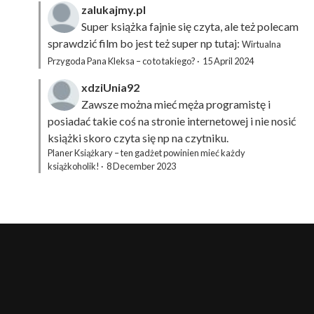
zalukajmy.pl
Super książka fajnie się czyta, ale też polecam
sprawdzić film bo jest też super np tutaj:
Wirtualna
Przygoda Pana Kleksa – co to takiego?
·
15 April 2024
xdziUnia92
Zawsze można mieć męża programistę i
posiadać takie coś na stronie internetowej i nie nosić
książki skoro czyta się np na czytniku.
Planer Książkary – ten gadżet powinien mieć każdy
książkoholik!
·
8 December 2023