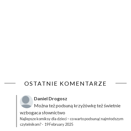
OSTATNIE KOMENTARZE
Daniel Drogosz
Można też podsuną
krzyżówkę
też świetnie
wzbogaca słownictwo
Najlepsze komiksy dla dzieci – co warto podsunąć najmłodszym
czytelnikom?
·
19 February 2025