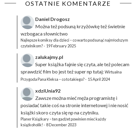
OSTATNIE KOMENTARZE
Daniel Drogosz
Można też podsuną
krzyżówkę
też świetnie
wzbogaca słownictwo
Najlepsze komiksy dla dzieci – co warto podsunąć najmłodszym
czytelnikom?
·
19 February 2025
zalukajmy.pl
Super książka fajnie się czyta, ale też polecam
sprawdzić film bo jest też super np tutaj:
Wirtualna
Przygoda Pana Kleksa – co to takiego?
·
15 April 2024
xdziUnia92
Zawsze można mieć męża programistę i
posiadać takie coś na stronie internetowej i nie nosić
książki skoro czyta się np na czytniku.
Planer Książkary – ten gadżet powinien mieć każdy
książkoholik!
·
8 December 2023