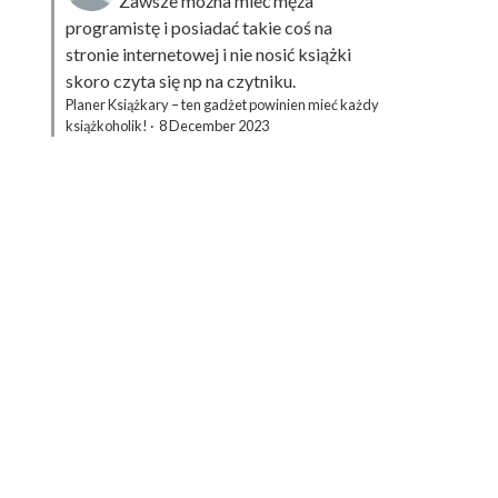
Zawsze można mieć męża
programistę i posiadać takie coś na
stronie internetowej i nie nosić książki
skoro czyta się np na czytniku.
Planer Książkary – ten gadżet powinien mieć każdy
książkoholik!
·
8 December 2023