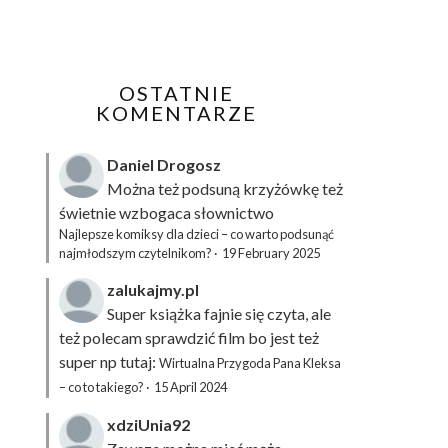
OSTATNIE
KOMENTARZE
Daniel Drogosz
Można też podsuną
krzyżówkę
też
świetnie wzbogaca słownictwo
Najlepsze komiksy dla dzieci – co warto podsunąć
najmłodszym czytelnikom?
·
19 February 2025
zalukajmy.pl
Super książka fajnie się czyta, ale
też polecam sprawdzić film bo jest też
super np tutaj:
Wirtualna Przygoda Pana Kleksa
– co to takiego?
·
15 April 2024
xdziUnia92