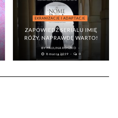
EKRANIZACJE I ADAPTACJE
ZAPOWIEDŹ SERIALU IMIĘ
RÓŻY, NAPRAWDĘ WARTO!
BY
PAULINA ROSZKO
8 marca 2019
0