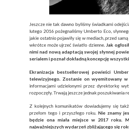
Jeszcze nie tak dawno byliśmy świadkami odejści
lutego 2016 pożegnaliśmy Umberto Eco, słynnego
jakie ostatnio pojawiły się w mediach, przed sam
wkrótce może ujrzeć światło dzienne.
Jak ogłos
nimi nad nową adaptacją swojej słynnej powie
serialem i poznał dokładną koncepcję wszyst
Ekranizacja bestsellerowej powieści Umb
telewizyjnego. Zostanie on wyemitowany w 
informacjami udzielonymi przez dyrektorkę wyt
rozpoczęły. Trwają jeszcze jednak poszukiwania r
Z kolejnych komunikatów dowiadujemy się także
przełom tego i przyszłego roku.
Nie znamy jes
będzie ona miała miejsce w 2017 roku. M
najważniejszych wydarzeń zbliżającego się roku