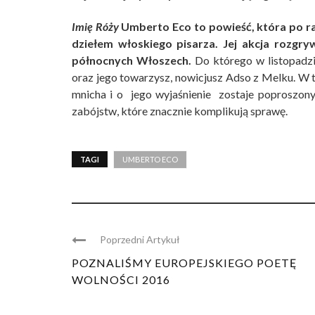
Imię Róży
Umberto Eco to powieść, która po ra
dziełem włoskiego pisarza. Jej akcja rozg
północnych Włoszech.
Do którego w listopadzi
oraz jego towarzysz, nowicjusz Adso z Melku. W
mnicha i o jego wyjaśnienie zostaje poproszon
zabójstw, które znacznie komplikują sprawę.
TAGI
UMBERTO ECO
Poprzedni Artykuł
POZNALIŚMY EUROPEJSKIEGO POETĘ
WOLNOŚCI 2016