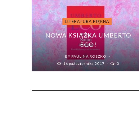
LITERATURA PIĘKNA
NOWA KSIĄŻKA UMBERTO
ECO!
BY
PAULINA ROSZKO
16 października 2017
0