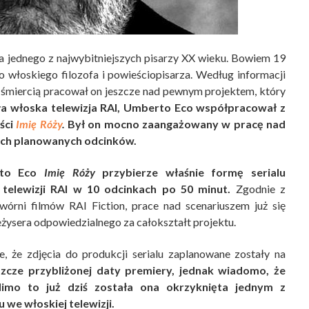
a jednego z najwybitniejszych pisarzy XX wieku. Bowiem 19
 włoskiego filozofa i powieściopisarza. Według informacji
ą śmiercią pracował on jeszcze nad pewnym projektem, który
iła włoska telewizja RAI, Umberto Eco współpracował z
ści
Imię Róży
.
Był on mocno zaangażowany w pracę nad
kich planowanych odcinków.
erto Eco
Imię Róży
przybierze właśnie formę serialu
telewizji RAI w 10 odcinkach po 50 minut.
Zgodnie z
wórni filmów RAI Fiction, prace nad scenariuszem już się
eżysera odpowiedzialnego za całokształt projektu.
, że zdjęcia do produkcji serialu zaplanowane zostały na
zcze przybliżonej daty premiery, jednak wiadomo, że
imo to już dziś została ona okrzyknięta jednym z
 we włoskiej telewizji.