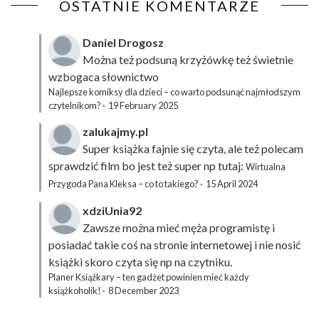
OSTATNIE KOMENTARZE
Daniel Drogosz
Można też podsuną
krzyżówkę
też świetnie
wzbogaca słownictwo
Najlepsze komiksy dla dzieci – co warto podsunąć najmłodszym
czytelnikom?
·
19 February 2025
zalukajmy.pl
Super książka fajnie się czyta, ale też polecam
sprawdzić film bo jest też super np tutaj:
Wirtualna
Przygoda Pana Kleksa – co to takiego?
·
15 April 2024
xdziUnia92
Zawsze można mieć męża programistę i
posiadać takie coś na stronie internetowej i nie nosić
książki skoro czyta się np na czytniku.
Planer Książkary – ten gadżet powinien mieć każdy
książkoholik!
·
8 December 2023