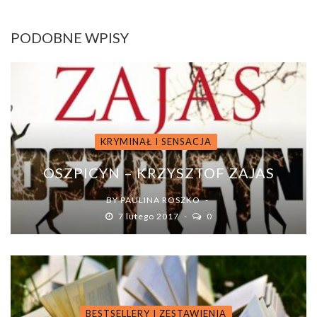
PODOBNE WPISY
KRYMINAŁ I SENSACJA
OSZPICYN – KRZYSZTOF ZAJAS
BY
PAULINA ROSZKO
7 lutego 2017
0
BESTSELLERY I ZESTAWIENIA