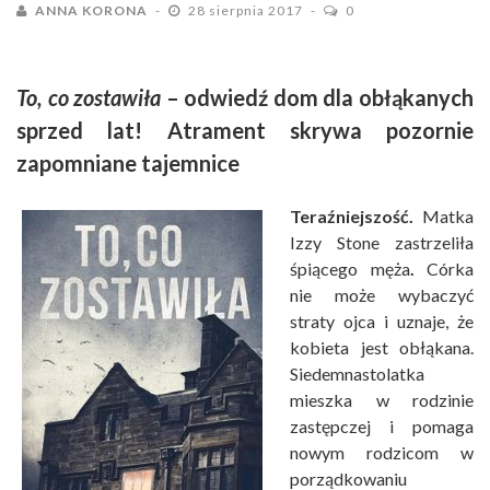
ANNA KORONA
28 sierpnia 2017
0
To, co zostawiła
– odwiedź dom dla obłąkanych
sprzed lat! Atrament skrywa pozornie
zapomniane tajemnice
Teraźniejszość.
Matka
Izzy Stone zastrzeliła
śpiącego męża
.
Córka
nie może wybaczyć
straty ojca i uznaje, że
kobieta jest obłąkana.
Siedemnastolatka
mieszka w rodzinie
zastępczej i pomaga
nowym rodzicom w
porządkowaniu