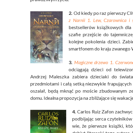
2.
Od kiedy po raz pierwszy Cli
z Narnii 1. Lew, Czarownica i 
bestsellerów książkowych dla d
szafie przejście do tajemnicze
kolejne pokolenia dzieci. Zab
smartfonem do kraju zwanego 
3.
Magiczne drzewo 1. Czerwone
odciągają dzieci od telewizo
Andrzej Maleszka zabiera dzieciaki do świata
przedmiotami i całą setką niezwykle frapujących
oszalał, będą mknąć po moście zbudowanym ze 
domu. Idealna propozycja na zbliżające się wakacj
4.
Carlos Ruiz Zafon zachwyc
podbijając serca czytelników
wie, że pierwsze książki, kt
debiut literacki tego autora