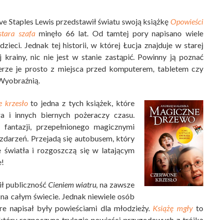
ve Staples Lewis przedstawił światu swoją książkę
Opowieści
stara szafa
minęło 66 lat. Od tamtej pory napisano wiele
zieci. Jednak tej historii, w której Łucja znajduje w starej
j krainy, nic nie jest w stanie zastąpić. Powinny ją poznać
ierze je prosto z miejsca przed komputerem, tabletem czy
Wyobraźnią.
 krzesło
to jedna z tych książek, które
ra i innych biernych pożeraczy czasu.
 fantazji, przepełnionego magicznymi
 zdarzeń. Przejadą się autobusem, który
światła i rozgoszczą się w latającym
e!
ił publiczność
Cieniem wiatru,
na zawsze
 na całym świecie. Jednak niewiele osób
óre napisał były powieściami dla młodzieży.
Książę mgły
to
, który rozpoczyna trylogię powieści przygodowych z trójką