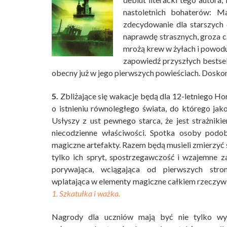
nastoletnich bohaterów: Ma
zdecydowanie dla starszych d
naprawdę strasznych, groza cz
mrożą krew w żyłach i powoduj
zapowiedź przyszłych bestsel
obecny już w jego pierwszych powieściach. Doskon
5.
Zbliżające się wakacje będą dla 12-letniego Ho
o istnieniu równoległego świata, do którego jako
Usłyszy z ust pewnego starca, że jest strażni
niecodzienne właściwości. Spotka osoby podob
magiczne artefakty. Razem będą musieli zmierzyć 
tylko ich spryt, spostrzegawczość i wzajemne za
porywająca, wciągająca od pierwszych stro
wplatająca w elementy magiczne całkiem rzeczyw
1. Szkatułka i ważka.
Nagrody dla uczniów mają być nie tylko wyr