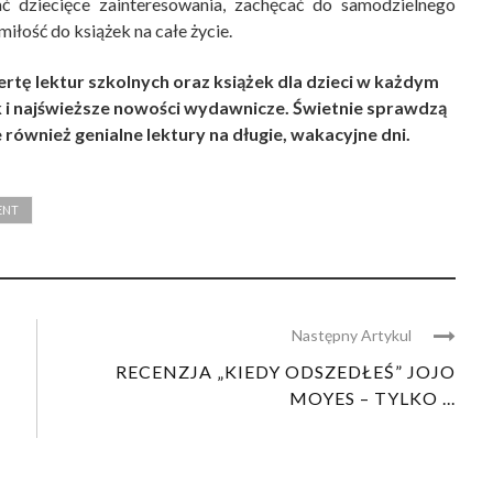
ać dziecięce zainteresowania, zachęcać do samodzielnego
miłość do książek na całe życie.
rtę lektur szkolnych oraz książek dla dzieci w każdym
k i najświeższe nowości wydawnicze. Świetnie sprawdzą
e również genialne lektury na długie, wakacyjne dni.
ENT
Następny Artykul
RECENZJA „KIEDY ODSZEDŁEŚ” JOJO
MOYES – TYLKO ...