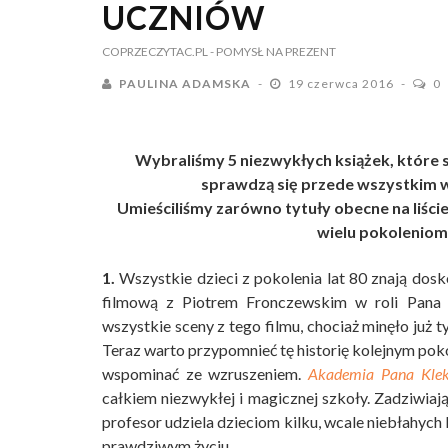
UCZNIÓW
COPRZECZYTAC.PL
- POMYSŁ NA PREZENT
PAULINA ADAMSKA
19 czerwca 2016
0
Wybraliśmy 5 niezwykłych książek, które 
sprawdzą się przede wszystkim 
Umieściliśmy zarówno tytuły obecne na liści
wielu pokoleniom
1.
Wszystkie dzieci z pokolenia lat 80 znają dosko
filmową z Piotrem Fronczewskim w roli Pana 
wszystkie sceny z tego filmu, chociaż minęło już ty
Teraz warto przypomnieć tę historię kolejnym pok
wspominać ze wzruszeniem.
Akademia Pana Klek
całkiem niezwykłej i magicznej szkoły. Zadziwiają
profesor udziela dzieciom kilku, wcale niebłahych 
prawdziwym życiu.