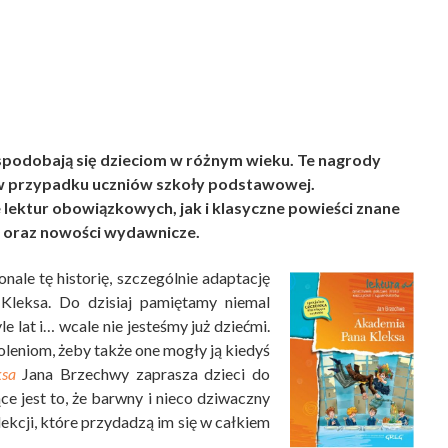
spodobają się dzieciom w różnym wieku. Te nagrody
w przypadku uczniów szkoły podstawowej.
e lektur obowiązkowych, jak i klasyczne powieści znane
 oraz nowości wydawnicze.
nale tę historię, szczególnie adaptację
Kleksa. Do dzisiaj pamiętamy niemal
le lat i… wcale nie jesteśmy już dziećmi.
oleniom, żeby także one mogły ją kiedyś
sa
Jana Brzechwy zaprasza dzieci do
ce jest to, że barwny i nieco dziwaczny
lekcji, które przydadzą im się w całkiem