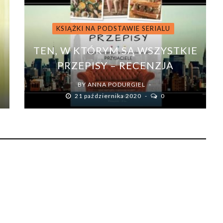
KSIĄŻKI NA PODSTAWIE SERIALU
I
TEN, W KTÓRYM SĄ WSZYSTKIE
PRZEPISY – RECENZJA
BY
ANNA PODURGIEL
21 października 2020
0