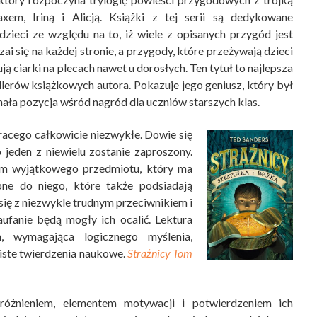
xem, Iriną i Alicją. Książki z tej serii są dedykowane
zieci ze względu na to, iż wiele z opisanych przygód jest
ai się na każdej stronie, a przygody, które przeżywają dzieci
ą ciarki na plecach nawet u dorosłych. Ten tytuł to najlepsza
lerów książkowych autora. Pokazuje jego geniusz, który był
ała pozycja wśród nagród dla uczniów starszych klas.
racego całkowicie niezwykłe. Dowie się
 jeden z niewielu zostanie zaproszony.
kiem wyjątkowego przedmiotu, który ma
ne do niego, które także podsiadają
się z niezwykle trudnym przeciwnikiem i
ufanie będą mogły ich ocalić. Lektura
n, wymagająca logicznego myślenia,
iste twierdzenia naukowe.
Strażnicy Tom
óżnieniem, elementem motywacji i potwierdzeniem ich