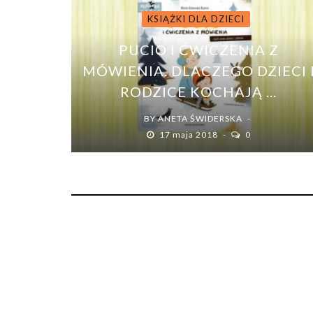
KSIĄŻKI DLA DZIECI
PUCIO I ĆWICZENIA Z
MÓWIENIA. DLACZEGO DZIECI 
RODZICE KOCHAJĄ ...
BY
ANETA ŚWIDERSKA
17 maja 2018
0