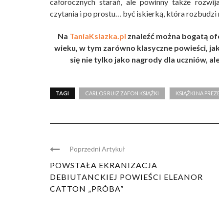
całorocznych starań, ale powinny także rozwij
czytania i po prostu… być iskierką, która rozbudzi 
Na
TaniaKsiazka.pl
znaleźć można bogatą ofe
wieku, w tym zarówno klasyczne powieści, ja
się nie tylko jako nagrody dla uczniów, al
TAGI
CARLOS RUIZ ZAFON KSIĄŻKI
KSIĄŻKI NA PREZ
Poprzedni Artykuł
POWSTAŁA EKRANIZACJA
DEBIUTANCKIEJ POWIEŚCI ELEANOR
CATTON „PRÓBA”