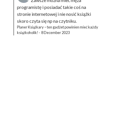
Zawsze można mieć męża
programistę i posiadać takie coś na
stronie internetowej i nie nosić książki
skoro czyta się np na czytniku.
Planer Książkary – ten gadżet powinien mieć każdy
książkoholik!
·
8 December 2023