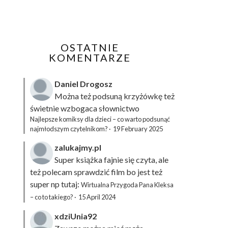
OSTATNIE
KOMENTARZE
Daniel Drogosz
Można też podsuną
krzyżówkę
też
świetnie wzbogaca słownictwo
Najlepsze komiksy dla dzieci – co warto podsunąć
najmłodszym czytelnikom?
·
19 February 2025
zalukajmy.pl
Super książka fajnie się czyta, ale
też polecam sprawdzić film bo jest też
super np tutaj:
Wirtualna Przygoda Pana Kleksa
– co to takiego?
·
15 April 2024
xdziUnia92