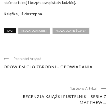
nieśmiertelnej i bezpłciowej istoty ludzkiej.
Książka już dostępna.
TAGI
KSIĄŻKI DLA KOBIET
KSIĄŻKI DLA MĘŻCZYZN
Poprzedni Artykuł
OPOWIEM CI O ZBRODNI – OPOWIADANIA ...
Następny Artykul
RECENZJA KSIĄŻKI PUSTELNIK – SERIA Z
MATTHEW ...