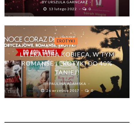
BY
URSZULA GARNCARZ
13 lutego 2022
0
EROTYKI
LITERATURA KOBIECA, W TYM
ROMANSE I EROTYKI DO 40%
TANIEJ!
BY
PAULINA ADAMSKA
26 września 2017
0