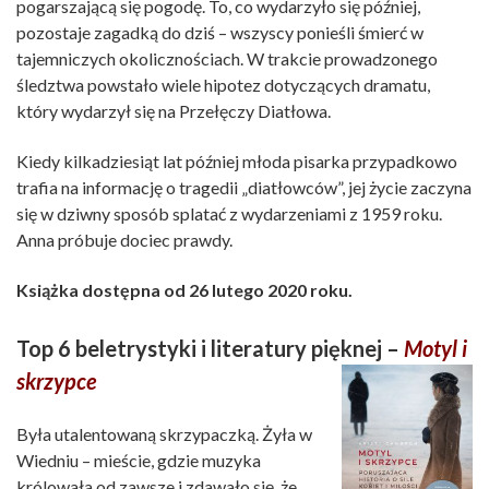
pogarszającą się pogodę. To, co wydarzyło się później,
pozostaje zagadką do dziś – wszyscy ponieśli śmierć w
tajemniczych okolicznościach. W trakcie prowadzonego
śledztwa powstało wiele hipotez dotyczących dramatu,
który wydarzył się na Przełęczy Diatłowa.
Kiedy kilkadziesiąt lat później młoda pisarka przypadkowo
trafia na informację o tragedii „diatłowców”, jej życie zaczyna
się w dziwny sposób splatać z wydarzeniami z 1959 roku.
Anna próbuje dociec prawdy.
Książka dostępna od 26 lutego 2020 roku.
Top 6 beletrystyki i literatury pięknej –
Motyl i
skrzypce
Była utalentowaną skrzypaczką. Żyła w
Wiedniu – mieście, gdzie muzyka
królowała od zawsze i zdawało się, że