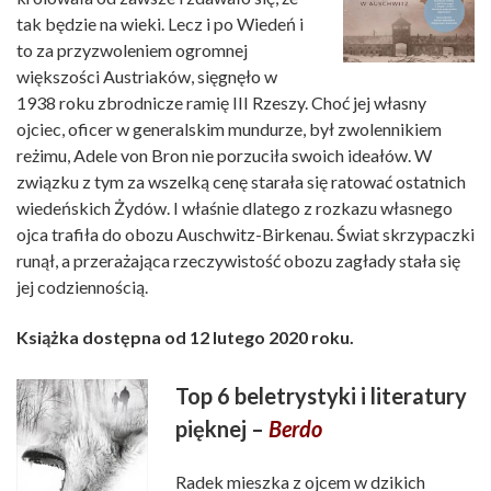
tak będzie na wieki. Lecz i po Wiedeń i
to za przyzwoleniem ogromnej
większości Austriaków, sięgnęło w
1938 roku zbrodnicze ramię III Rzeszy. Choć jej własny
ojciec, oficer w generalskim mundurze, był zwolennikiem
reżimu, Adele von Bron nie porzuciła swoich ideałów. W
związku z tym za wszelką cenę starała się ratować ostatnich
wiedeńskich Żydów. I właśnie dlatego z rozkazu własnego
ojca trafiła do obozu Auschwitz-Birkenau. Świat skrzypaczki
runął, a przerażająca rzeczywistość obozu zagłady stała się
jej codziennością.
Książka dostępna od 12 lutego 2020 roku.
Top 6 beletrystyki i literatury
pięknej –
Berdo
Radek mieszka z ojcem w dzikich