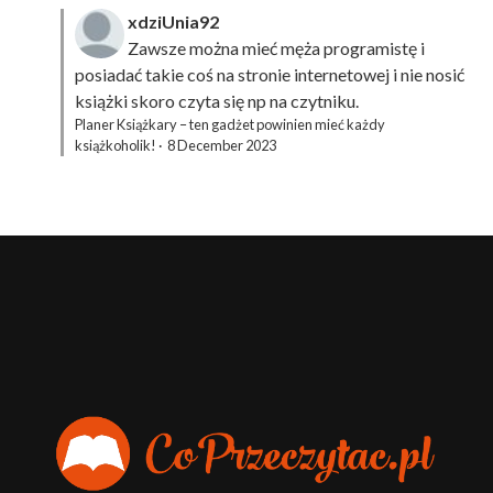
xdziUnia92
Zawsze można mieć męża programistę i
posiadać takie coś na stronie internetowej i nie nosić
książki skoro czyta się np na czytniku.
Planer Książkary – ten gadżet powinien mieć każdy
książkoholik!
·
8 December 2023