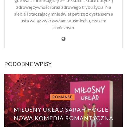
gotować. Interesuję się też tekstami, które dotyczą
zdrowej żywności oraz zdrowego trybu życia. Na
siebie i otaczający mnie świat patrzę z dystansem a
usta wciąż wykrzywiam w uśmiechu, czasem
ironicznym.
PODOBNE WPISY
ROMANSE
MIŁOSNY UKŁAD SARAH HOGLE –
NOWA KOMEDIA ROMANTYCZNA