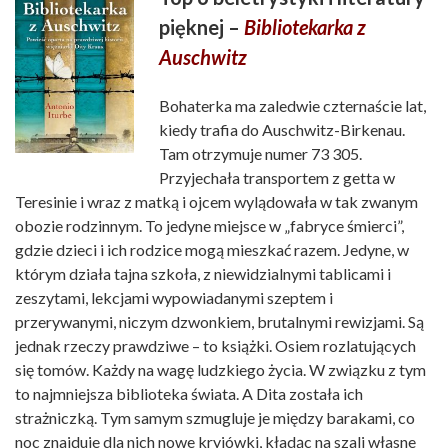
pięknej –
Bibliotekarka z
Auschwitz
Bohaterka ma zaledwie czternaście lat,
kiedy trafia do Auschwitz-Birkenau.
Tam otrzymuje numer 73 305.
Przyjechała transportem z getta w
Teresinie i wraz z matką i ojcem wylądowała w tak zwanym
obozie rodzinnym. To jedyne miejsce w „fabryce śmierci”,
gdzie dzieci i ich rodzice mogą mieszkać razem. Jedyne, w
którym działa tajna szkoła, z niewidzialnymi tablicami i
zeszytami, lekcjami wypowiadanymi szeptem i
przerywanymi, niczym dzwonkiem, brutalnymi rewizjami. Są
jednak rzeczy prawdziwe – to książki. Osiem rozlatujących
się tomów. Każdy na wagę ludzkiego życia. W związku z tym
to najmniejsza biblioteka świata. A Dita została ich
strażniczką. Tym samym szmugluje je między barakami, co
noc znajduje dla nich nowe kryjówki, kładąc na szali własne