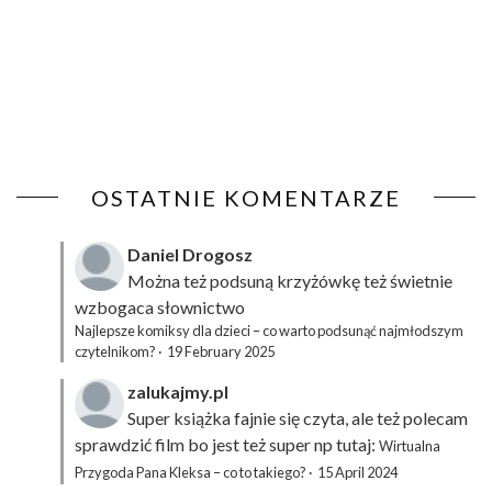
OSTATNIE KOMENTARZE
Daniel Drogosz
Można też podsuną
krzyżówkę
też świetnie
wzbogaca słownictwo
Najlepsze komiksy dla dzieci – co warto podsunąć najmłodszym
czytelnikom?
·
19 February 2025
zalukajmy.pl
Super książka fajnie się czyta, ale też polecam
sprawdzić film bo jest też super np tutaj:
Wirtualna
Przygoda Pana Kleksa – co to takiego?
·
15 April 2024