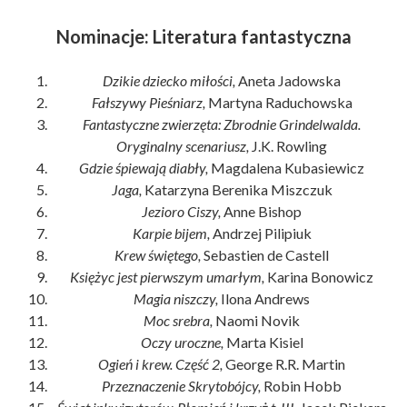
Nominacje: Literatura fantastyczna
Dzikie dziecko miłości,
Aneta Jadowska
Fałszywy Pieśniarz,
Martyna Raduchowska
Fantastyczne zwierzęta: Zbrodnie Grindelwalda.
Oryginalny scenariusz,
J.K. Rowling
Gdzie śpiewają diabły,
Magdalena Kubasiewicz
Jaga,
Katarzyna Berenika Miszczuk
Jezioro Ciszy,
Anne Bishop
Karpie bijem,
Andrzej Pilipiuk
Krew świętego,
Sebastien de Castell
Księżyc jest pierwszym umarłym,
Karina Bonowicz
Magia niszczy,
Ilona Andrews
Moc srebra,
Naomi Novik
Oczy uroczne,
Marta Kisiel
Ogień i krew. Część 2,
George R.R. Martin
Przeznaczenie Skrytobójcy,
Robin Hobb