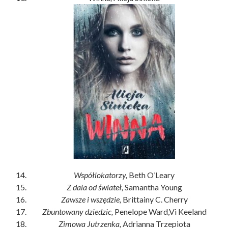
Współlokatorzy,
Beth O’Leary
Z dala od świateł,
Samantha Young
Zawsze i wszędzie,
Brittainy C. Cherry
Zbuntowany dziedzic,
Penelope Ward,Vi Keeland
Zimowa
Jutrzenka,
Adrianna Trzepiota