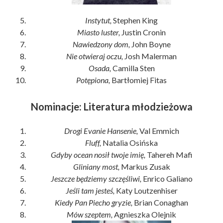
Instytut,
Stephen King
Miasto luster,
Justin Cronin
Nawiedzony dom,
John Boyne
Nie otwieraj oczu,
Josh Malerman
Osada,
Camilla Sten
Potępiona,
Bartłomiej Fitas
Nominacje: Literatura młodzieżowa
Drogi Evanie Hansenie,
Val Emmich
Fluff,
Natalia Osińska
Gdyby ocean nosił twoje imię,
Tahereh Mafi
Gliniany most,
Markus Zusak
Jeszcze będziemy szczęśliwi,
Enrico Galiano
Jeśli tam jesteś,
Katy Loutzenhiser
Kiedy Pan Piecho gryzie,
Brian Conaghan
Mów szeptem,
Agnieszka Olejnik