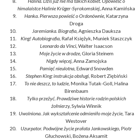
Halina. Dziś już nie ma takich kobiet. Opowieść o
himalaistce Halinie Krüger-Syrokomskiej
, Anna Kamińska
Hanka. Pierwsza powieść o Ordonównie,
Katarzyna
Droga
Jaremianka. Biografia,
Agnieszka Dauksza
King! Autobiografia,
Rafał Księżyk, Muniek Staszczyk
Leonardo da Vinci,
Walter Isaacson
Moje życie w drodze,
Gloria Steinem
Nigdy więcej,
Anna Zamojska
Pamięć nieulotna,
Edward Snowden
Stephen King: instrukcja obsługi,
Robert Ziębiński
To nie deszcz, to ludzie,
Monika Tutak-Goll, Halina
Birenbaum
Tylko przeżyć. Prawdziwe historie rodzin polskich
żołnierzy,
Sylwia Winnik
Uwolniona. Jak wykształcenie odmieniło moje życie,
Tara
Westover
Uzurpator. Podwójne życie prałata Jankowskiego,
Piotr
Głuchowski, Bożena Aksamit