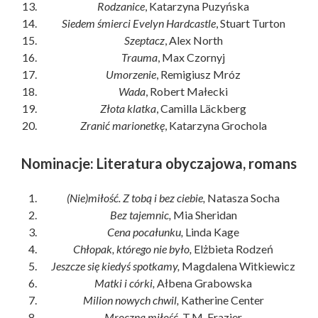
Rodzanice
, Katarzyna Puzyńska
Siedem śmierci Evelyn Hardcastle
, Stuart Turton
Szeptacz
, Alex North
Trauma
, Max Czornyj
Umorzenie
, Remigiusz Mróz
Wada
, Robert Małecki
Złota klatka
, Camilla Läckberg
Zranić marionetkę
, Katarzyna Grochola
Nominacje: Literatura obyczajowa, romans
(Nie)miłość. Z tobą i bez ciebie,
Natasza Socha
Bez tajemnic,
Mia Sheridan
Cena pocałunku,
Linda Kage
Chłopak, którego nie było,
Elżbieta Rodzeń
Jeszcze się kiedyś spotkamy,
Magdalena Witkiewicz
Matki i córki,
Ałbena Grabowska
Milion nowych chwil,
Katherine Center
Mroczna miłość,
T.M. Frazier