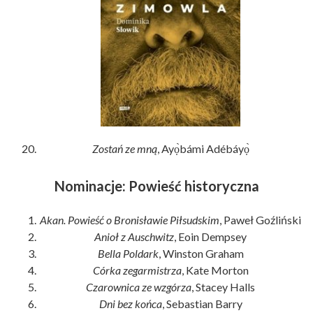
Zostań ze mną
, Ayọ̀bámi Adébáyọ̀
Nominacje: Powieść historyczna
Akan. Powieść o Bronisławie Piłsudskim
, Paweł Goźliński
Anioł z Auschwitz
, Eoin Dempsey
Bella Poldark
, Winston Graham
Córka zegarmistrza
, Kate Morton
Czarownica ze wzgórza
, Stacey Halls
Dni bez końca
, Sebastian Barry