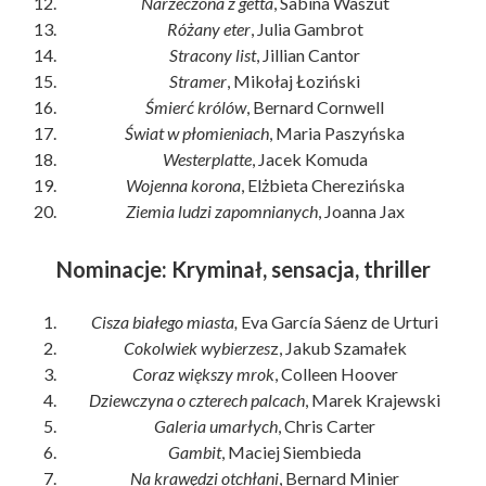
Narzeczona z getta
, Sabina Waszut
Różany eter
, Julia Gambrot
Stracony list
, Jillian Cantor
Stramer
, Mikołaj Łoziński
Śmierć królów
, Bernard Cornwell
Świat w płomieniach
, Maria Paszyńska
Westerplatte
, Jacek Komuda
Wojenna korona
, Elżbieta Cherezińska
Ziemia ludzi zapomnianych
, Joanna Jax
Nominacje: Kryminał, sensacja, thriller
Cisza białego miasta,
Eva García Sáenz de Urturi
Cokolwiek wybierzes
z, Jakub Szamałek
Coraz większy mrok
, Colleen Hoover
Dziewczyna o czterech palcach
, Marek Krajewski
Galeria umarłych
, Chris Carter
Gambit
, Maciej Siembieda
Na krawędzi otchłani
, Bernard Minier