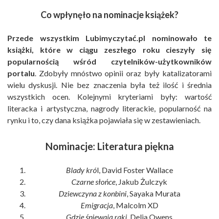
Co wpłynęło na nominacje książek?
Przede wszystkim Lubimyczytać.pl nominowało te
książki, które w ciągu zeszłego roku cieszyły się
popularnością wśród czytelników-użytkowników
portalu
. Zdobyły mnóstwo opinii oraz były katalizatorami
wielu dyskusji. Nie bez znaczenia była też ilość i średnia
wszystkich ocen. Kolejnymi kryteriami były: wartość
literacka i artystyczna, nagrody literackie, popularność na
rynku i to, czy dana książka pojawiała się w zestawieniach.
Nominacje: Literatura piękna
Blady kró
l, David Foster Wallace
Czarne słońce
, Jakub Żulczyk
Dziewczyna z konbini
, Sayaka Murata
Emigracja
, Malcolm XD
Gdzie śpiewają raki
, Delia Owens