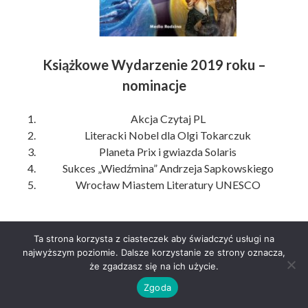
Książkowe Wydarzenie 2019 roku –
nominacje
Akcja Czytaj PL
Literacki Nobel dla Olgi Tokarczuk
Planeta Prix i gwiazda Solaris
Sukces „Wiedźmina” Andrzeja Sapkowskiego
Wrocław Miastem Literatury UNESCO
Plebiscyt Książka Roku 2019
Ta strona korzysta z ciasteczek aby świadczyć usługi na
Lubimyczytać.pl
– wyniki w marcu!
najwyższym poziomie. Dalsze korzystanie ze strony oznacza,
że zgadzasz się na ich użycie.
Zgoda
W plebiscycie można głosować do końca lutego, jednak