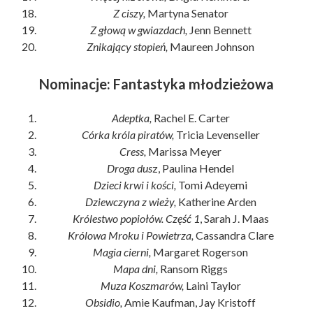
Z ciszy,
Martyna Senator
Z głową w gwiazdach,
Jenn Bennett
Znikający stopień,
Maureen Johnson
Nominacje: Fantastyka młodzieżowa
Adeptka,
Rachel E. Carter
Córka króla piratów,
Tricia Levenseller
Cress,
Marissa Meyer
Droga dus
z, Paulina Hendel
Dzieci krwi i kości,
Tomi Adeyemi
Dziewczyna z wieży,
Katherine Arden
Królestwo popiołów. Część 1
, Sarah J. Maas
Królowa Mroku i Powietrza,
Cassandra Clare
Magia cierni,
Margaret Rogerson
Mapa dni,
Ransom Riggs
Muza Koszmarów,
Laini Taylor
Obsidio,
Amie Kaufman, Jay Kristoff