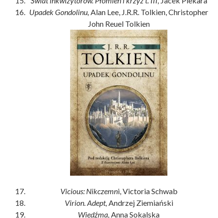
Świat inkwizytorów. Płomień i krzyż t. III,
Jacek Piekara
Upadek Gondolinu,
Alan Lee, J.R.R. Tolkien, Christopher
John Reuel Tolkien
Vicious: Nikczemn
i, Victoria Schwab
Virion. Adept,
Andrzej Ziemiański
Wiedźma,
Anna Sokalska