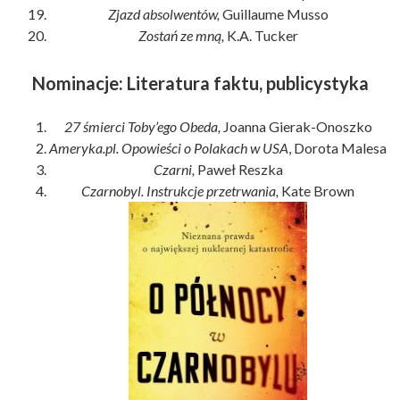
Zjazd absolwentów,
Guillaume Musso
Zostań ze mną,
K.A. Tucker
Nominacje: Literatura faktu, publicystyka
27 śmierci Toby’ego Obeda,
Joanna Gierak-Onoszko
Ameryka.pl. Opowieści o Polakach w USA
, Dorota Malesa
Czarni,
Paweł Reszka
Czarnobyl. Instrukcje przetrwania,
Kate Brown