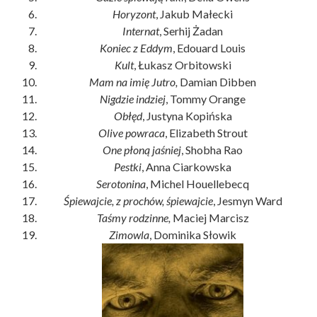
Horyzont
, Jakub Małecki
Internat
, Serhij Żadan
Koniec z Eddym
, Edouard Louis
Kult
, Łukasz Orbitowski
Mam na imię Jutro,
Damian Dibben
Nigdzie indziej
, Tommy Orange
Obłęd
, Justyna Kopińska
Olive powraca
, Elizabeth Strout
One płoną jaśniej
, Shobha Rao
Pestki
, Anna Ciarkowska
Serotonina
, Michel Houellebecq
Śpiewajcie, z prochów, śpiewajcie
, Jesmyn Ward
Taśmy rodzinne,
Maciej Marcisz
Zimowla
, Dominika Słowik