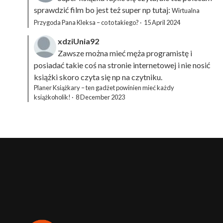
sprawdzić film bo jest też super np tutaj:
Wirtualna
Przygoda Pana Kleksa – co to takiego?
·
15 April 2024
xdziUnia92
Zawsze można mieć męża programistę i
posiadać takie coś na stronie internetowej i nie nosić
książki skoro czyta się np na czytniku.
Planer Książkary – ten gadżet powinien mieć każdy
książkoholik!
·
8 December 2023