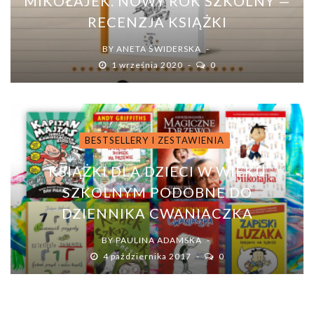
MIKOŁAJEK. NOWY ROK SZKOLNY —
RECENZJA KSIĄŻKI
BY
ANETA ŚWIDERSKA
1 września 2020
0
BESTSELLERY I ZESTAWIENIA
KSIĄŻKI DLA DZIECI W WIEKU
SZKOLNYM PODOBNE DO
DZIENNIKA CWANIACZKA
BY
PAULINA ADAMSKA
4 października 2017
0