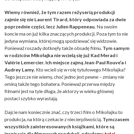
Wiemy również, że tym razem reżyserią produkcji
zajmie się nie Laurent Tirard, który odpowiada za dwie
poprzednie części, lecz Julien Rappeneau.
Na swoim
koncie ma on już kilka znaczących produkcji. Poza tym to nie
jedyna wymiana, której mogą spodziewać się widzowie.
Ponieważ roszady dotknęły także obsadę filmu.
Tym samym
w rodziców Mikołajka nie wcielą się już Kad Merad i
Valérie Lemercier. Ich miejsce zajmą Jean-Paul Rouve’a i
Audrey Lamy.
Kto wcieli się w rolę tytułowego Mikołajka?
Tego jeszcze nie wiemy, choć jedno jest pewne – zmiany nie
ominą także tego bohatera. Ponieważ przerwa między
filmami jest na tyle długa, że aktorzy w wieku głównej
postaci szybko wyrastają.
Dajcie nam koniecznie znać, czy trzeci film o Mikołajku to
produkcja, na którą czekacie z niecierpliwością.
Tymczasem
wszystkich zainteresowanych książkami, które są
inspiracją dla filmowych produkcji, odsyłamy
tutaj
.