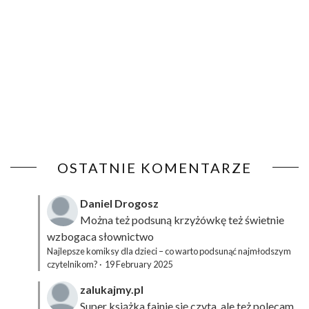
OSTATNIE KOMENTARZE
Daniel Drogosz
Można też podsuną
krzyżówkę
też świetnie
wzbogaca słownictwo
Najlepsze komiksy dla dzieci – co warto podsunąć najmłodszym
czytelnikom?
·
19 February 2025
zalukajmy.pl
Super książka fajnie się czyta, ale też polecam