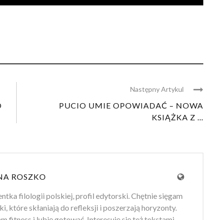
Następny Artykul
O
PUCIO UMIE OPOWIADAĆ – NOWA
KSIĄŻKA Z ...
NA ROSZKO
tka filologii polskiej, profil edytorski. Chętnie sięgam
ki, które skłaniają do refleksji i poszerzają horyzonty.
 fitness i lubię gotować. Interesuję się też tekstami,