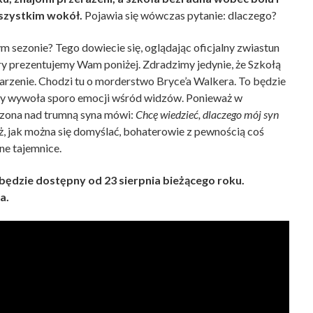
wszystkim wokół.
Pojawia się wówczas pytanie: dlaczego?
sezonie? Tego dowiecie się, oglądając oficjalny zwiastun
który prezentujemy Wam poniżej. Zdradzimy jedynie, że Szkołą
arzenie. Chodzi tu o morderstwo Bryce’a Walkera. To będzie
jny wywoła sporo emocji wśród widzów. Ponieważ w
czona nad trumną syna mówi:
Chcę wiedzieć, dlaczego mój syn
, jak można się domyślać, bohaterowie z pewnością coś
ne tajemnice.
 będzie dostępny od 23 sierpnia bieżącego roku.
a.