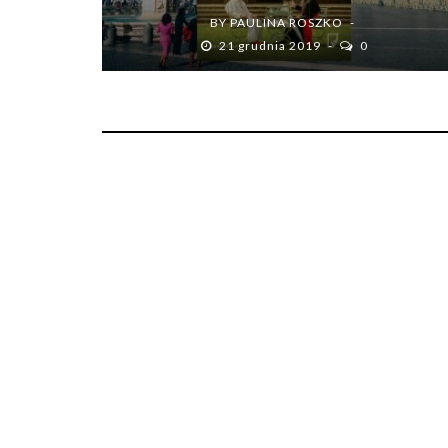
BY
PAULINA ROSZKO
21 grudnia 2019
0