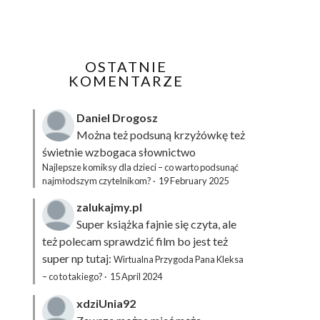
OSTATNIE
KOMENTARZE
Daniel Drogosz
Można też podsuną
krzyżówkę
też
świetnie wzbogaca słownictwo
Najlepsze komiksy dla dzieci – co warto podsunąć
najmłodszym czytelnikom?
·
19 February 2025
zalukajmy.pl
Super książka fajnie się czyta, ale
też polecam sprawdzić film bo jest też
super np tutaj:
Wirtualna Przygoda Pana Kleksa
– co to takiego?
·
15 April 2024
xdziUnia92