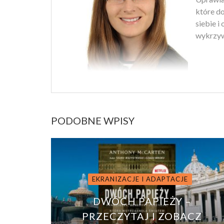
które d
siebie i
wykrzyw
PODOBNE WPISY
EKRANIZACJE I ADAPTACJE
DWÓCH PAPIEŻY –
PRZECZYTAJ I ZOBACZ