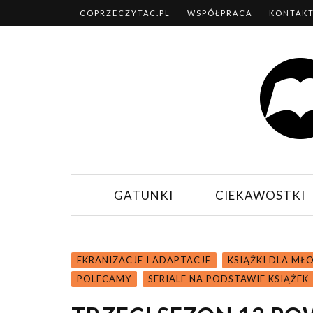
COPRZECZYTAC.PL
WSPÓŁPRACA
KONTAK
GATUNKI
CIEKAWOSTKI
EKRANIZACJE I ADAPTACJE
KSIĄŻKI DLA MŁ
POLECAMY
SERIALE NA PODSTAWIE KSIĄŻEK