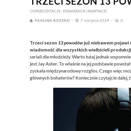
TRZECI SEZON 13 P
COPRZECZYTAC.PL
- EKRANIZACJE I ADAPTACJE
PAULINA ROSZKO
7 sierpnia 2019
0
Trzeci sezon
13 powodów
już niebawem pojawi s
wiadomość dla wszystkich wielbicieli produkcji
seriali dla młodzieży. Warto tutaj jednak wspomnie
jest Jay Asher. To właśnie na jej podstawie powstał
zyskała międzynarodowy rozgłos. Czego więc może
głównych bohaterów? Koniecznie czytajcie dalej, b