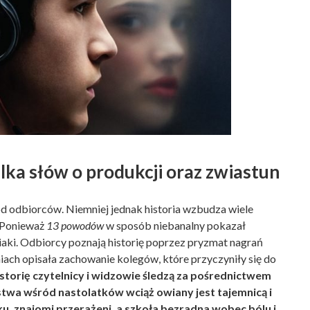
ilka słów o produkcji oraz zwiastun
ród odbiorców. Niemniej jednak historia wzbudza wiele
. Ponieważ
13 powodów
w sposób niebanalny pokazał
iaki. Odbiorcy poznają historię poprzez pryzmat nagrań
iach opisała zachowanie kolegów, które przyczyniły się do
istorię czytelnicy i widzowie śledzą za pośrednictwem
twa wśród nastolatków wciąż owiany jest tajemnicą i
, znajomi przerażeni, a szkoła bezradna wobec bólu i