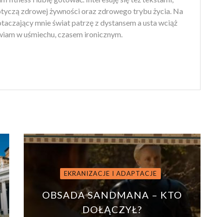
otyczą zdrowej żywności oraz zdrowego trybu życia. Na
 otaczający mnie świat patrzę z dystansem a usta wciąż
iam w uśmiechu, czasem ironicznym.
EKRANIZACJE I ADAPTACJE
OBSADA SANDMANA – KTO
DOŁĄCZYŁ?