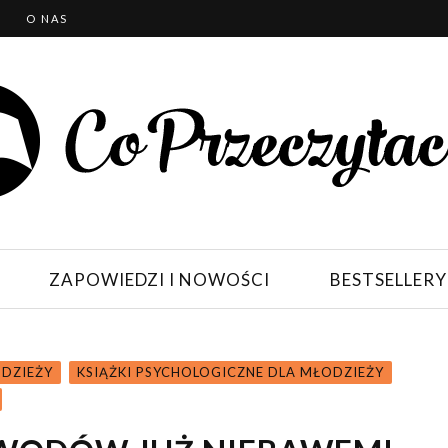
T
O NAS
ZAPOWIEDZI I NOWOŚCI
BESTSELLERY
ODZIEŻY
KSIĄŻKI PSYCHOLOGICZNE DLA MŁODZIEŻY