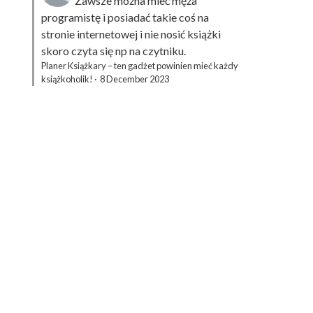
Zawsze można mieć męża
programistę i posiadać takie coś na
stronie internetowej i nie nosić książki
skoro czyta się np na czytniku.
Planer Książkary – ten gadżet powinien mieć każdy
książkoholik!
·
8 December 2023