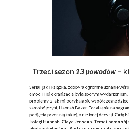
Trzeci sezon
13 powodów
– k
Serial, jak i książka, zdobyła ogromne uznanie wś
emocji i jej ekranizacja była sporym wydarzeniem
problemy, z jakimi borykają się współczesne dziec
samobójczyni, Hannah Baker. To właśnie na nagran
podjęcia przez nią takiej, a nie innej decyzji.
Całą h
kolegi Hannah, Claya Jensena. Temat samobójs
niedomówieniami. Rodzice zazwyczaj są w szoku