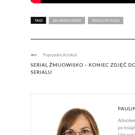
TAGI
JAY ASHER KSIĄŻKI
SERIALE NETFLIXA
Poprzedni Artykuł
SERIAL ŻMIJOWISKO – KONIEC ZDJĘĆ D
SERIALU
PAULI
Absolwen
po książ
Uprawiam