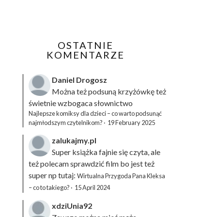
OSTATNIE
KOMENTARZE
Daniel Drogosz
Można też podsuną
krzyżówkę
też
świetnie wzbogaca słownictwo
Najlepsze komiksy dla dzieci – co warto podsunąć
najmłodszym czytelnikom?
·
19 February 2025
zalukajmy.pl
Super książka fajnie się czyta, ale
też polecam sprawdzić film bo jest też
super np tutaj:
Wirtualna Przygoda Pana Kleksa
– co to takiego?
·
15 April 2024
xdziUnia92