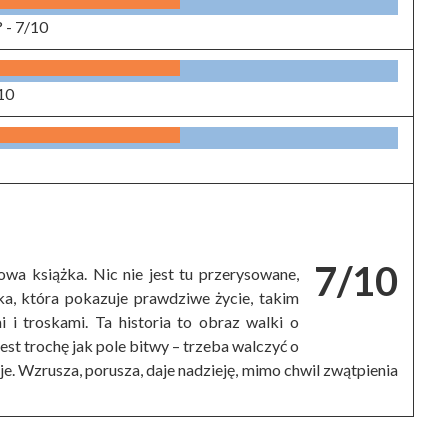
? -
7/10
10
7/10
wa książka. Nic nie jest tu przerysowane,
a, która pokazuje prawdziwe życie, takim
i i troskami. Ta historia to obraz walki o
jest trochę jak pole bitwy – trzeba walczyć o
e. Wzrusza, porusza, daje nadzieję, mimo chwil zwątpienia