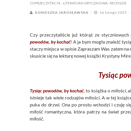
COPRZECZYTAC.PL
- LITERATURA OBYCZAJOWA
- RECENZJE
AGNIESZKA JAROSŁAWSKA
16 lutego 2025
Czy przeczytaliście już którąś ze styczniowyc
powodów, by kochać
! A ja bym mogła znaleźć tysi
staczy miejsca w opisie Zapraszam Was zatem na ni
skusicie się na lekturę nowej książki Krystyny Mire
Tysiąc po
Tysiąc powodów, by kochać
, to książka o miłości,
istnieje tak wiele rodzajów miłości. A w tej książ
puka do drzwi. Ona po prostu wchodzi i czuję się
miłość romantyczna, która patrzy na świat prze
miłość.