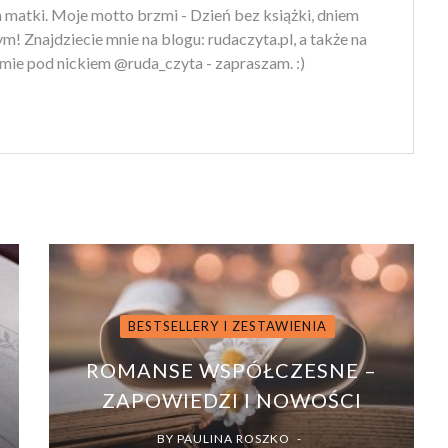
 matki. Moje motto brzmi - Dzień bez książki, dniem
m! Znajdziecie mnie na blogu: rudaczyta.pl, a także na
mie pod nickiem @ruda_czyta - zapraszam. :)
BESTSELLERY I ZESTAWIENIA
O
ROMANSE WSPÓŁCZESNE –
ZAPOWIEDZI I NOWOŚCI
BY
PAULINA ROSZKO