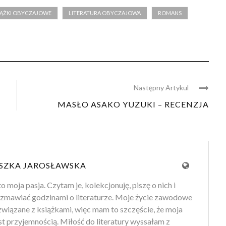
IĄŻKI OBYCZAJOWE
LITERATURA OBYCZAJOWA
ROMANS
Następny Artykul
MASŁO ASAKO YUZUKI – RECENZJA
SZKA JAROSŁAWSKA
to moja pasja. Czytam je, kolekcjonuję, piszę o nich i
zmawiać godzinami o literaturze. Moje życie zawodowe
 związane z książkami, więc mam to szczęście, że moja
st przyjemnością. Miłość do literatury wyssałam z