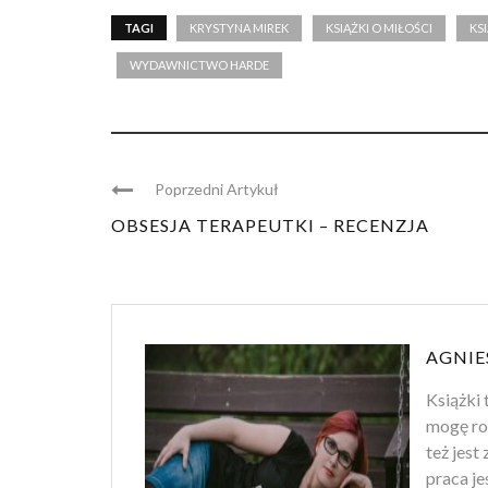
TAGI
KRYSTYNA MIREK
KSIĄŻKI O MIŁOŚCI
KS
WYDAWNICTWO HARDE
Poprzedni Artykuł
OBSESJA TERAPEUTKI – RECENZJA
AGNIE
Książki 
mogę ro
też jest
praca je