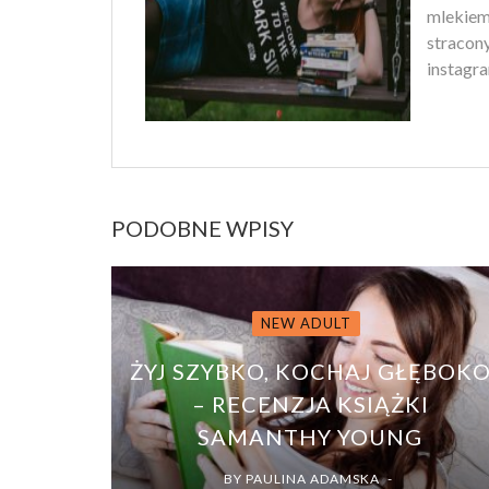
mlekiem
stracony
instagra
PODOBNE WPISY
NEW ADULT
ŻYJ SZYBKO, KOCHAJ GŁĘBOK
– RECENZJA KSIĄŻKI
SAMANTHY YOUNG
BY
PAULINA ADAMSKA