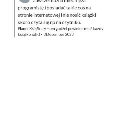
Zawsze można mieć męża
programistę i posiadać takie coś na
stronie internetowej i nie nosić książki
skoro czyta się np na czytniku.
Planer Książkary – ten gadżet powinien mieć każdy
książkoholik!
·
8 December 2023