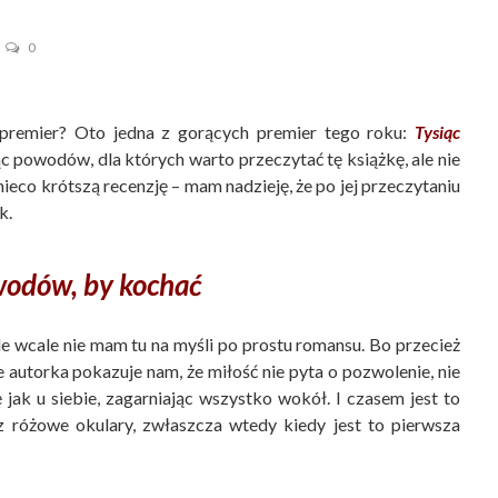
0
h premier? Oto jedna z gorących premier tego roku:
Tysiąc
ąc powodów, dla których warto przeczytać tę książkę, ale nie
eco krótszą recenzję – mam nadzieję, że po jej przeczytaniu
k.
wodów, by kochać
 ale wcale nie mam tu na myśli po prostu romansu. Bo przecież
ce autorka pokazuje nam, że miłość nie pyta o pozwolenie, nie
 jak u siebie, zagarniając wszystko wokół. I czasem jest to
z różowe okulary, zwłaszcza wtedy kiedy jest to pierwsza