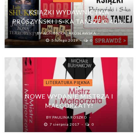
KSIĄŻKI WYDAWNICTWA
PRÓSZYŃSKI I S-KA TAŃSZE O 40%!
BY
AGNIESZKA JAROSŁAWSKA
5 lutego 2019
0
LITERATURA PIĘKNA
NOWE WYDANIE MISTRZA I
MAŁGORZATY!
BY
PAULINA ROSZKO
7 sierpnia 2017
0