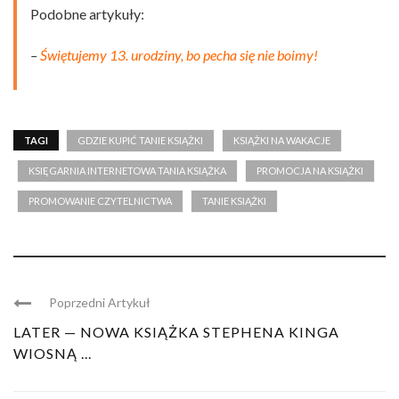
Podobne artykuły:
–
Świętujemy 13. urodziny, bo pecha się nie boimy!
TAGI
GDZIE KUPIĆ TANIE KSIĄŻKI
KSIĄŻKI NA WAKACJE
KSIĘGARNIA INTERNETOWA TANIA KSIĄŻKA
PROMOCJA NA KSIĄŻKI
PROMOWANIE CZYTELNICTWA
TANIE KSIĄŻKI
Poprzedni Artykuł
LATER — NOWA KSIĄŻKA STEPHENA KINGA
WIOSNĄ ...