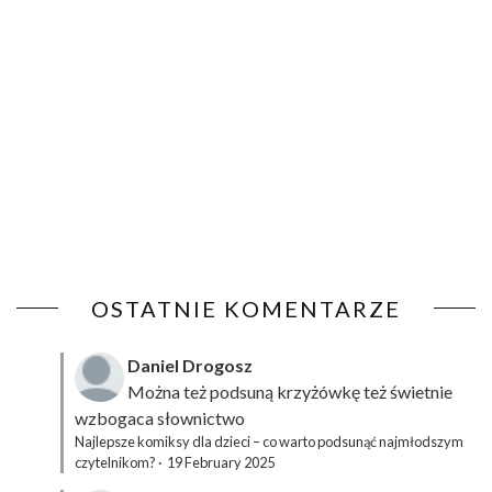
OSTATNIE KOMENTARZE
Daniel Drogosz
Można też podsuną
krzyżówkę
też świetnie
wzbogaca słownictwo
Najlepsze komiksy dla dzieci – co warto podsunąć najmłodszym
czytelnikom?
·
19 February 2025