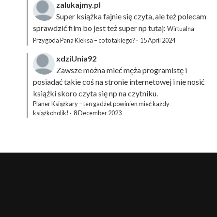
zalukajmy.pl
Super książka fajnie się czyta, ale też polecam
sprawdzić film bo jest też super np tutaj:
Wirtualna
Przygoda Pana Kleksa – co to takiego?
·
15 April 2024
xdziUnia92
Zawsze można mieć męża programistę i
posiadać takie coś na stronie internetowej i nie nosić
książki skoro czyta się np na czytniku.
Planer Książkary – ten gadżet powinien mieć każdy
książkoholik!
·
8 December 2023