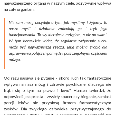
najważniejszego organu w naszym ciele, pozytywnie wpływa
na cały organizm.
Nie sam mózg decyduje o tym, jak myślimy i żyjemy. To
nasze myśli i działania zmieniają go i tryb jego
funkcjonowania. To wy kierujecie mózgiem, a nie on wami.
W tym kontekście widać, że regularne zażywanie ruchu
może być najważniejszą rzeczą, jaką można zrobić dla
usprawnienia połączeń pomiędzy poszczególnymi częściami
mózgu.
Od razu nasuwa się pytanie – skoro ruch tak fantastycznie
wpływa na nasz mózg i zdrowie psychiczne, dlaczego nie
trąbi się o tym na prawo i lewo? Hansen twierdzi, że
odpowiedź jest prosta – zwykły spacer czy bieganie, zamiast
porcji leków, nie przyniosą firmom farmaceutycznym
zysków. Dla zwykłego człowieka, przyzwyczajonego do
suplementów diety i wizyt u specjalistów,
banalność tej