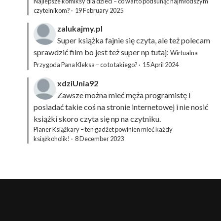
Najlepsze komiksy dla dzieci – co warto podsunąć najmłodszym
czytelnikom?
·
19 February 2025
zalukajmy.pl
Super książka fajnie się czyta, ale też polecam
sprawdzić film bo jest też super np tutaj:
Wirtualna
Przygoda Pana Kleksa – co to takiego?
·
15 April 2024
xdziUnia92
Zawsze można mieć męża programistę i
posiadać takie coś na stronie internetowej i nie nosić
książki skoro czyta się np na czytniku.
Planer Książkary – ten gadżet powinien mieć każdy
książkoholik!
·
8 December 2023