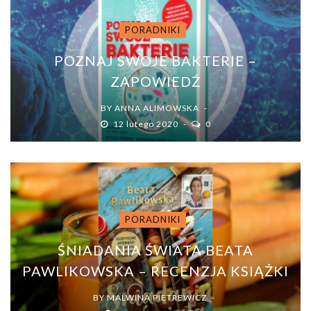
PORADNIKI
POZNAJ SWOJE BAKTERIE –
ZAPOWIEDŹ
BY
ANNA ALIMOWSKA
12 lutego 2020
0
PORADNIKI
ŚNIADANIA ŚWIATA BEATA
PAWLIKOWSKA – RECENZJA KSIĄŻKI
BY
MALWINA PIETREWICZ