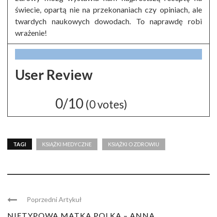
świecie, opartą nie na przekonaniach czy opiniach, ale
twardych naukowych dowodach. To naprawdę robi
wrażenie!
User Review
0/10
(
0
votes)
TAGI
KSIĄŻKI MEDYCZNE
KSIĄŻKI O ZDROWIU
Poprzedni Artykuł
NIETYPOWA MATKA POLKA – ANNA