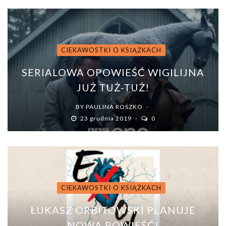
CIEKAWOSTKI O KSIĄŻKACH
SERIALOWA OPOWIEŚĆ WIGILIJNA
JUŻ TUŻ-TUŻ!
BY
PAULINA ROSZKO
23 grudnia 2019
0
CIEKAWOSTKI O KSIĄŻKACH
ŁUKASZ ORBITOWSKI PLANUJE
NOWĄ POWIEŚĆ!