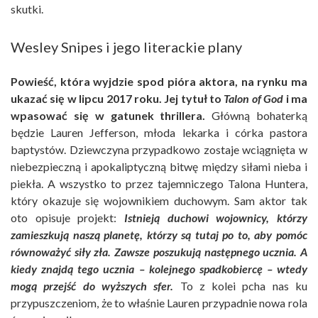
skutki.
Wesley Snipes i jego literackie plany
Powieść, która wyjdzie spod pióra aktora, na rynku ma
ukazać się w lipcu 2017 roku. Jej tytuł to
Talon of God
i ma
wpasować się w gatunek thrillera.
Główną bohaterką
będzie Lauren Jefferson, młoda lekarka i córka pastora
baptystów. Dziewczyna przypadkowo zostaje wciągnięta w
niebezpieczną i apokaliptyczną bitwę między siłami nieba i
piekła. A wszystko to przez tajemniczego Talona Huntera,
który okazuje się wojownikiem duchowym. Sam aktor tak
oto opisuje projekt:
Istnieją duchowi wojownicy, którzy
zamieszkują naszą planetę, którzy są tutaj po to, aby pomóc
równoważyć siły zła. Zawsze poszukują następnego ucznia. A
kiedy znajdą tego ucznia – kolejnego spadkobiercę – wtedy
mogą przejść do wyższych sfer
.
To z kolei pcha nas ku
przypuszczeniom, że to właśnie Lauren przypadnie nowa rola