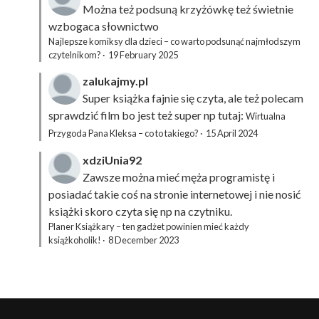
Można też podsuną
krzyżówkę
też świetnie
wzbogaca słownictwo
Najlepsze komiksy dla dzieci – co warto podsunąć najmłodszym
czytelnikom?
·
19 February 2025
zalukajmy.pl
Super książka fajnie się czyta, ale też polecam
sprawdzić film bo jest też super np tutaj:
Wirtualna
Przygoda Pana Kleksa – co to takiego?
·
15 April 2024
xdziUnia92
Zawsze można mieć męża programistę i
posiadać takie coś na stronie internetowej i nie nosić
książki skoro czyta się np na czytniku.
Planer Książkary – ten gadżet powinien mieć każdy
książkoholik!
·
8 December 2023