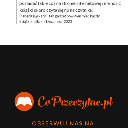
posiadać takie coś na stronie internetowej i nie nosić
książki skoro czyta się np na czytniku.
Planer Książkary – ten gadżet powinien mieć każdy
książkoholik!
·
8 December 2023
OBSERWUJ NAS NA: