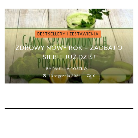
BESTSELLERY I ZESTAWIENIA
ZDROWY NOWY ROK – ZADBAJ O
SIEBIE JUŻ DZIŚ!
BY
PAULINA ROSZKO
13 stycznia 2021
0