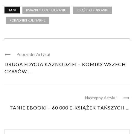
TAGI
KSIĄŻKI O ODCHUDZANIU
KSIĄŻKI O ZDROWIU
PORADNIKI KULINARNE
Poprzedni Artykuł
DRUGA EDYCJA KAZNODZIEI – KOMIKS WSZECH
CZASÓW ...
Następny Artykul
TANIE EBOOKI – 60 000 E-KSIĄŻEK TAŃSZYCH ...