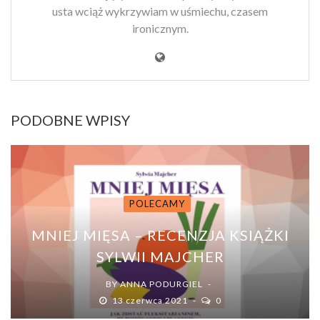
usta wciąż wykrzywiam w uśmiechu, czasem
ironicznym.
PODOBNE WPISY
POLECAMY
MNIEJ MIĘSA – RECENZJA KSIĄŻKI
SYLWII MAJCHER
BY
ANNA PODURGIEL
13 czerwca 2021
0