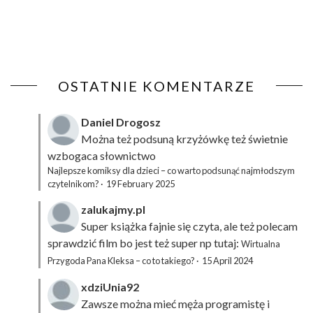
OSTATNIE KOMENTARZE
Daniel Drogosz
Można też podsuną
krzyżówkę
też świetnie
wzbogaca słownictwo
Najlepsze komiksy dla dzieci – co warto podsunąć najmłodszym
czytelnikom?
·
19 February 2025
zalukajmy.pl
Super książka fajnie się czyta, ale też polecam
sprawdzić film bo jest też super np tutaj:
Wirtualna
Przygoda Pana Kleksa – co to takiego?
·
15 April 2024
xdziUnia92
Zawsze można mieć męża programistę i