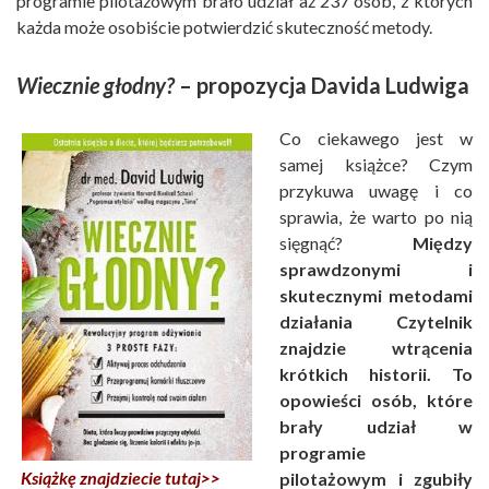
programie pilotażowym brało udział aż 237 osób, z których
każda może osobiście potwierdzić skuteczność metody.
Wiecznie głodny?
– propozycja Davida Ludwiga
Co ciekawego jest w
samej książce? Czym
przykuwa uwagę i co
sprawia, że warto po nią
sięgnąć?
Między
sprawdzonymi i
skutecznymi metodami
działania Czytelnik
znajdzie wtrącenia
krótkich historii. To
opowieści osób, które
brały udział w
programie
Książkę znajdziecie tutaj>>
pilotażowym i zgubiły