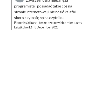
Zawsze można mieć męża
programistę i posiadać takie coś na
stronie internetowej i nie nosić książki
skoro czyta się np na czytniku.
Planer Książkary – ten gadżet powinien mieć każdy
książkoholik!
·
8 December 2023