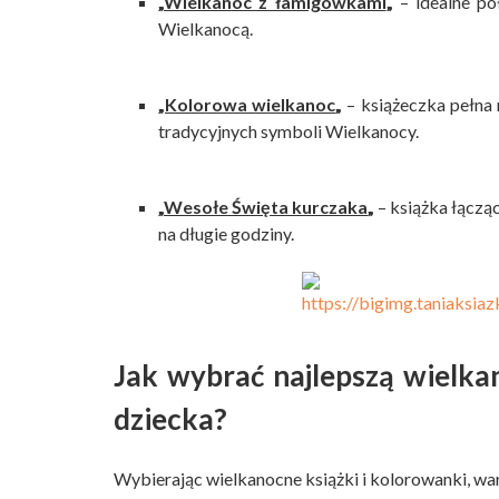
„
Wielkanoc z łamigówkami
„
– idealne po
Wielkanocą.
„
Kolorowa wielkanoc
„
– książeczka pełna
tradycyjnych symboli Wielkanocy.
„
Wesołe Święta kurczaka
„
– książka łączą
na długie godziny.
Jak wybrać najlepszą wielka
dziecka?
Wybierając wielkanocne książki i kolorowanki, w