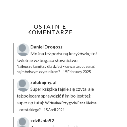
OSTATNIE
KOMENTARZE
Daniel Drogosz
Można też podsuną
krzyżówkę
też
świetnie wzbogaca słownictwo
Najlepsze komiksy dla dzieci – co warto podsunąć
najmłodszym czytelnikom?
·
19 February 2025
zalukajmy.pl
Super książka fajnie się czyta, ale
też polecam sprawdzić film bo jest też
super np tutaj:
Wirtualna Przygoda Pana Kleksa
– co to takiego?
·
15 April 2024
xdziUnia92