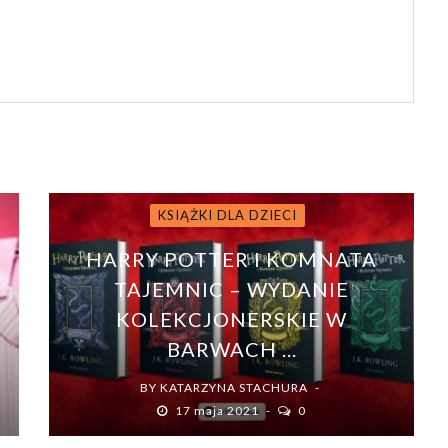
KSIĄŻKI DLA DZIECI
HARRY POTTER I KOMNATA
TAJEMNIC – WYDANIE
KOLEKCJONERSKIE W
BARWACH ...
BY
KATARZYNA STACHURA
17 maja 2021
0