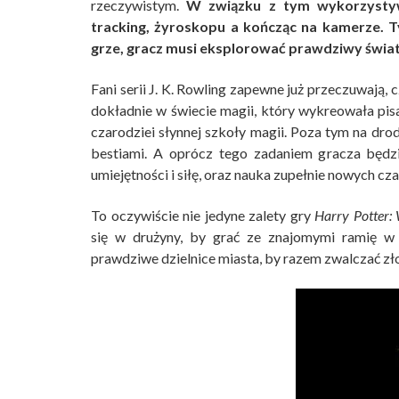
rzeczywistym.
W związku z tym wykorzystyw
tracking, żyroskopu a kończąc na kamerze.
grze, gracz musi eksplorować prawdziwy świat
Fani serii J. K. Rowling zapewne już przeczuwają
dokładnie w świecie magii, który wykreowała pis
czarodziei słynnej szkoły magii. Poza tym na dr
bestiami. A oprócz tego zadaniem gracza będzi
umiejętności i siłę, oraz nauka zupełnie nowych cz
To oczywiście nie jedyne zalety gry
Harry Potter:
się w drużyny, by grać ze znajomymi ramię w
prawdziwe dzielnice miasta, by razem zwalczać zło