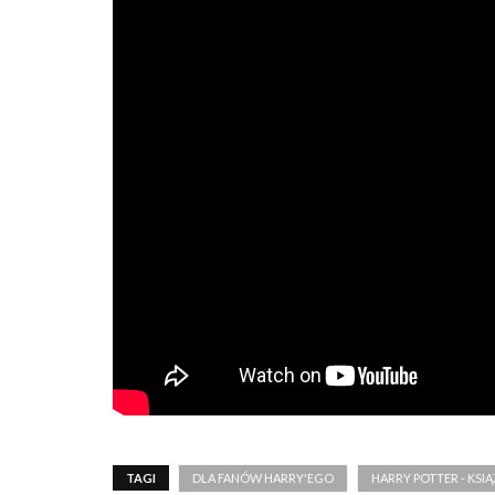
TAGI
DLA FANÓW HARRY'EGO
HARRY POTTER - KSIĄ