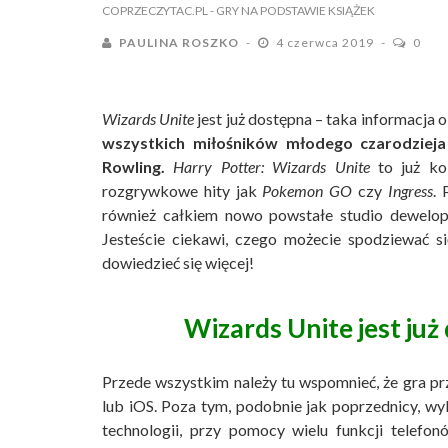
COPRZECZYTAC.PL
- GRY NA PODSTAWIE KSIĄŻEK
PAULINA ROSZKO
4 czerwca 2019
0
Wizards Unite
jest już dostępna – taka informacja o
wszystkich miłośników młodego czarodzieja
Rowling.
Harry Potter: Wizards Unite
to już kol
rozgrywkowe hity jak
Pokemon GO
czy
Ingress
. 
również całkiem nowo powstałe studio dewelop
Jesteście ciekawi, czego możecie spodziewać si
dowiedzieć się więcej!
Wizards Unite jest już
Przede wszystkim należy tu wspomnieć, że gra p
lub iOS. Poza tym, podobnie jak poprzednicy, wy
technologii, przy pomocy wielu funkcji telefo