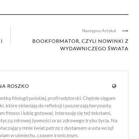
Następny Artykul
I
BOOKFORMATOR, CZYLI NOWINKI Z
WYDAWNICZEGO ŚWIATA
NA ROSZKO
tka filologii polskiej, profil edytorski. Chętnie sięgam
ki, które skłaniają do refleksji i poszerzają horyzonty.
 fitness i lubię gotować. Interesuję się też tekstami,
otyczą zdrowej żywności oraz zdrowego trybu życia. Na
 otaczający mnie świat patrzę z dystansem a usta wciąż
iam w uśmiechu, czasem ironicznym.