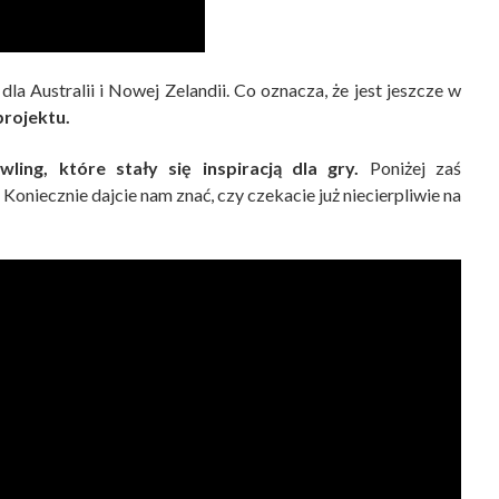
a
dla Australii i Nowej Zelandii. Co oznacza, że jest jeszcze w
projektu.
ling, które stały się inspiracją dla gry.
Poniżej zaś
oniecznie dajcie nam znać, czy czekacie już niecierpliwie na