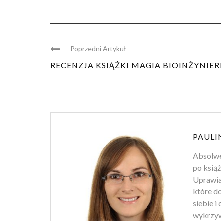
Poprzedni Artykuł
RECENZJA KSIĄŻKI MAGIA BIOINŻYNIERI
PAULI
Absolwen
po książ
Uprawiam
które d
siebie i
wykrzyw