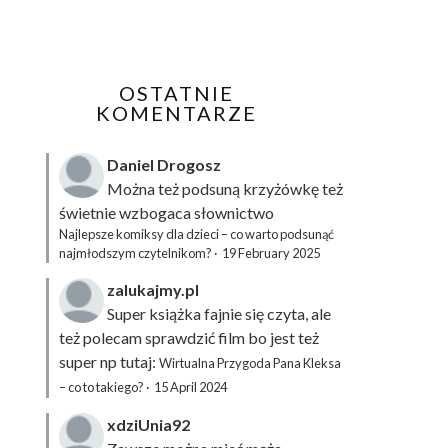
OSTATNIE
KOMENTARZE
Daniel Drogosz
Można też podsuną
krzyżówkę
też
świetnie wzbogaca słownictwo
Najlepsze komiksy dla dzieci – co warto podsunąć
najmłodszym czytelnikom?
·
19 February 2025
zalukajmy.pl
Super książka fajnie się czyta, ale
też polecam sprawdzić film bo jest też
super np tutaj:
Wirtualna Przygoda Pana Kleksa
– co to takiego?
·
15 April 2024
xdziUnia92