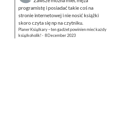
Zawsze można mieć męża
programistę i posiadać takie coś na
stronie internetowej i nie nosić książki
skoro czyta się np na czytniku.
Planer Książkary – ten gadżet powinien mieć każdy
książkoholik!
·
8 December 2023