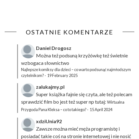
OSTATNIE KOMENTARZE
Daniel Drogosz
Można też podsuną
krzyżówkę
też świetnie
wzbogaca słownictwo
Najlepsze komiksy dla dzieci – co warto podsunąć najmłodszym
czytelnikom?
·
19 February 2025
zalukajmy.pl
Super książka fajnie się czyta, ale też polecam
sprawdzić film bo jest też super np tutaj:
Wirtualna
Przygoda Pana Kleksa – co to takiego?
·
15 April 2024
xdziUnia92
Zawsze można mieć męża programistę i
posiadać takie coś na stronie internetowej i nie nosić