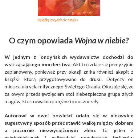
Książkę znajdziecie tutaj>>
O czym opowiada
Wojna w niebie
?
W jednym z londyńskich wydawnictw dochodzi do
wstrząsającego morderstwa.
Akt ten zdaje się precyzyjnie
zaplanowany, ponieważ przy okazji znika również akapit z
książki, którą przygotowywano do druku. Dotyczy on
miejsca ukrycia mitycznego Świętego Graala. Okazuje się, że
za owym przedsięwzięciem stoi niebezpieczna grupa złych
magów, która uwalnia potężne i mroczne siły.
Autorowi w owej powieści udało się w niezwykle
sugestywny sposób przedstawić walkę między dobrem
a pozornie niezwyciężonym złem.
To jeden z
najgłośniejszych i najbardziej popularnych thrillerów