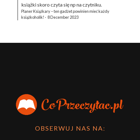
książki skoro czyta się np na czytniku.
Planer Książkary – ten gadżet powinien mieć każdy
książkoholik!
·
8 December 2023
OBSERWUJ NAS NA: