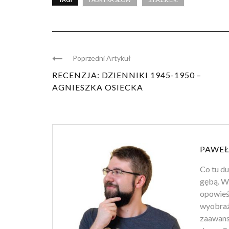
Poprzedni Artykuł
RECENZJA: DZIENNIKI 1945-1950 –
AGNIESZKA OSIECKA
PAWEŁ
Co tu d
gębą. Wł
opowieśc
wyobraź
zaawans