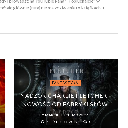
ady i prowadzę na YouTubie kanał "Posłuchajcie", w
ówię głównie (tutaj nie ma zdziwienia) o książkach :)
FANTASTYKA
NADZÓR CHARLIE FLETCHER –
NOWOŚĆ OD FABRYKI SŁÓW!
BY
MARCIN JUCHIMOWICZ
25 listopada 2017
0