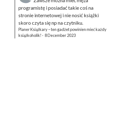
Zawsze można mieć męża
programistę i posiadać takie coś na
stronie internetowej i nie nosić książki
skoro czyta się np na czytniku.
Planer Książkary – ten gadżet powinien mieć każdy
książkoholik!
·
8 December 2023