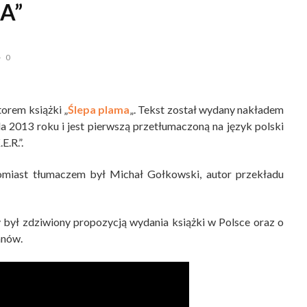
A”
0
orem książki „
Ślepa plama
„. Tekst został wydany nakładem
 2013 roku i jest pierwszą przetłumaczoną na język polski
E.R.”.
miast tłumaczem był Michał Gołkowski, autor przekładu
 był zdziwiony propozycją wydania książki w Polsce oraz o
anów.