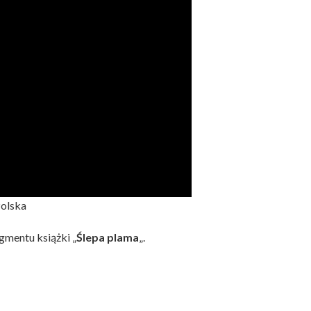
Polska
gmentu książki „
Ślepa plama
„.