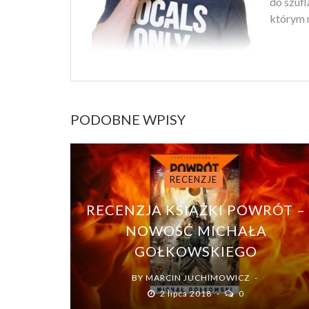
do szufl
którym m
PODOBNE WPISY
RECENZJE
RECENZJA KSIĄŻKI POWRÓT –
NOWOŚĆ MICHAŁA
GOŁKOWSKIEGO
BY
MARCIN JUCHIMOWICZ
2 lipca 2018
0