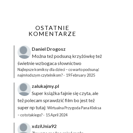
OSTATNIE
KOMENTARZE
Daniel Drogosz
Można też podsuną
krzyżówkę
też
świetnie wzbogaca słownictwo
Najlepsze komiksy dla dzieci – co warto podsunąć
najmłodszym czytelnikom?
·
19 February 2025
zalukajmy.pl
Super książka fajnie się czyta, ale
też polecam sprawdzić film bo jest też
super np tutaj:
Wirtualna Przygoda Pana Kleksa
– co to takiego?
·
15 April 2024
xdziUnia92