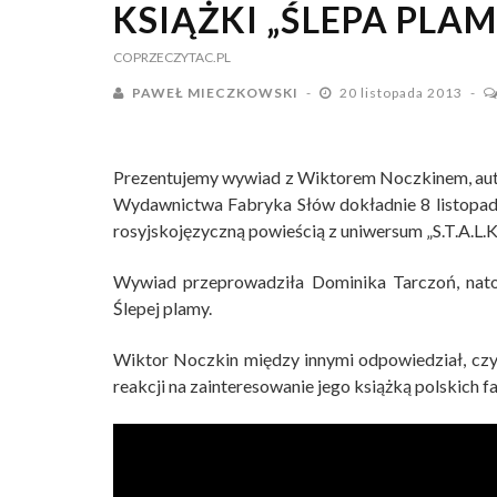
KSIĄŻKI „ŚLEPA PLAM
COPRZECZYTAC.PL
PAWEŁ MIECZKOWSKI
20 listopada 2013
Prezentujemy wywiad z Wiktorem Noczkinem, aut
Wydawnictwa Fabryka Słów dokładnie 8 listopada
rosyjskojęzyczną powieścią z uniwersum „S.T.A.L.K.
Wywiad przeprowadziła Dominika Tarczoń, nato
Ślepej plamy.
Wiktor Noczkin między innymi odpowiedział, czy
reakcji na zainteresowanie jego książką polskich f