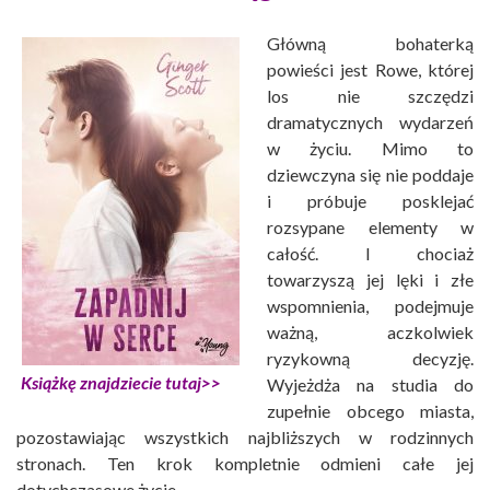
Główną bohaterką
powieści jest Rowe, której
los nie szczędzi
dramatycznych wydarzeń
w życiu. Mimo to
dziewczyna się nie poddaje
i próbuje posklejać
rozsypane elementy w
całość. I chociaż
towarzyszą jej lęki i złe
wspomnienia, podejmuje
ważną, aczkolwiek
ryzykowną decyzję.
Książkę znajdziecie tutaj>>
Wyjeżdża na studia do
zupełnie obcego miasta,
pozostawiając wszystkich najbliższych w rodzinnych
stronach. Ten krok kompletnie odmieni całe jej
dotychczasowe życie.