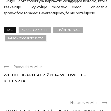
Ginger Scott stworzyła naprawdę wciągająca historię, która
zaskakuje i wywołuje mnóstwo emocji. Koniecznie
sprawdźcie to same! Gwarantujemy, że nie pożałujecie.
TAGI
KSIĄŻKI DLA KOBIET
KSIĄŻKI O MIŁOŚCI
PATRONAT COPRZECZYTAĆ
Poprzedni Artykuł
WIELKI OGARNIACZ ŻYCIA WE DWOJE –
RECENZJA ...
Następny Artykul
MÓJ SZEF JEST IDIOTĄ – PORADNIK ZNANEGO ...