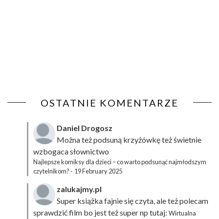
OSTATNIE KOMENTARZE
Daniel Drogosz
Można też podsuną
krzyżówkę
też świetnie
wzbogaca słownictwo
Najlepsze komiksy dla dzieci – co warto podsunąć najmłodszym
czytelnikom?
·
19 February 2025
zalukajmy.pl
Super książka fajnie się czyta, ale też polecam
sprawdzić film bo jest też super np tutaj:
Wirtualna