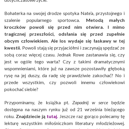
Bohaterka na swojej drodze spotyka Nate’a, przystojnego i
szalenie popularnego sportowca.
Metodą małych
kroczków powoli się przed nim otwiera. I mimo
tragicznej przeszłości, odsłania się przed zupełnie
obcym człowiekiem. Ale los wydaje się łaskawy w tej
kwestii.
Powoli stają się przyjaciółmi i zaczynają spędzać ze
sobą coraz więcej czasu. Jednak Rowe zastanawia się, czy
jest w ogóle tego warta? Czy z takimi dramatycznymi
wspomnieniami, które już na zawsze pozostawiły głęboką
rysę na jej duszy, da radę się prawdziwie zakochać? No i
przede wszystkim, czy pozwoli innemu człowiekowi
pokochać siebie?
Przypominamy, że książka pt.
Zapadnij w serce
będzie
dostępna na naszym rynku już od 21 września bieżącego
roku.
Znajdziecie ją
tutaj.
Jeszcze raz gorąco polecamy tę
lekturę wszystkim miłośniczkom literatury młodzieżowej.