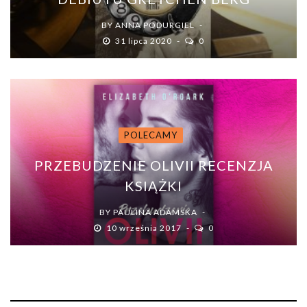
BY
ANNA PODURGIEL
31 lipca 2020
0
POLECAMY
PRZEBUDZENIE OLIVII RECENZJA
KSIĄŻKI
BY
PAULINA ADAMSKA
10 września 2017
0