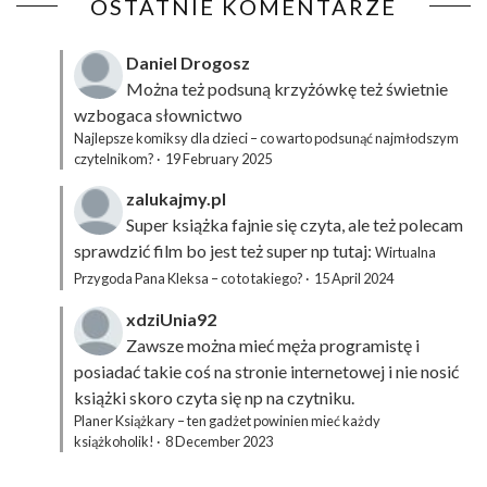
OSTATNIE KOMENTARZE
Daniel Drogosz
Można też podsuną
krzyżówkę
też świetnie
wzbogaca słownictwo
Najlepsze komiksy dla dzieci – co warto podsunąć najmłodszym
czytelnikom?
·
19 February 2025
zalukajmy.pl
Super książka fajnie się czyta, ale też polecam
sprawdzić film bo jest też super np tutaj:
Wirtualna
Przygoda Pana Kleksa – co to takiego?
·
15 April 2024
xdziUnia92
Zawsze można mieć męża programistę i
posiadać takie coś na stronie internetowej i nie nosić
książki skoro czyta się np na czytniku.
Planer Książkary – ten gadżet powinien mieć każdy
książkoholik!
·
8 December 2023