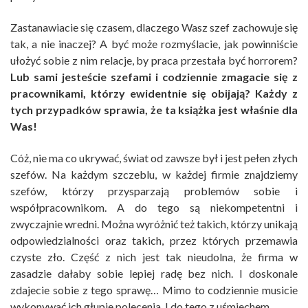
Zastanawiacie się czasem, dlaczego Wasz szef zachowuje się
tak, a nie inaczej? A być może rozmyślacie, jak powinniście
ułożyć sobie z nim relacje, by praca przestała być horrorem?
Lub sami jesteście szefami i codziennie zmagacie się z
pracownikami, którzy ewidentnie się obijają? Każdy z
tych przypadków sprawia, że ta książka jest właśnie dla
Was!
Cóż, nie ma co ukrywać, świat od zawsze był i jest pełen złych
szefów. Na każdym szczeblu, w każdej firmie znajdziemy
szefów, którzy przysparzają problemów sobie i
współpracownikom. A do tego są niekompetentni i
zwyczajnie wredni. Można wyróżnić też takich, którzy unikają
odpowiedzialności oraz takich, przez których przemawia
czyste zło. Część z nich jest tak nieudolna, że firma w
zasadzie dałaby sobie lepiej radę bez nich. I doskonale
zdajecie sobie z tego sprawę… Mimo to codziennie musicie
wykonywać ich głupie polecenia. I do tego z uśmiechem.