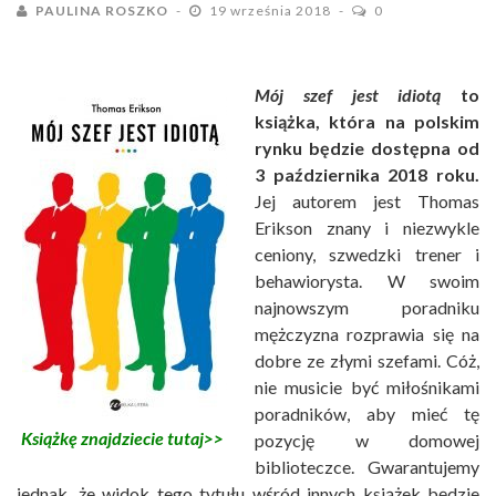
PAULINA ROSZKO
19 września 2018
0
Mój szef jest idiotą
to
książka, która na polskim
rynku będzie dostępna od
3 października 2018 roku.
Jej autorem jest Thomas
Erikson znany i niezwykle
ceniony, szwedzki trener i
behawiorysta. W swoim
najnowszym poradniku
mężczyzna rozprawia się na
dobre ze złymi szefami. Cóż,
nie musicie być miłośnikami
poradników, aby mieć tę
Książkę znajdziecie tutaj>>
pozycję w domowej
biblioteczce. Gwarantujemy
jednak, że widok tego tytułu wśród innych książek będzie