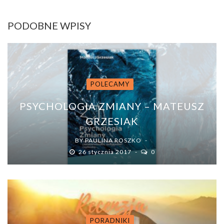
PODOBNE WPISY
POLECAMY
PSYCHOLOGIA ZMIANY – MATEUSZ
GRZESIAK
BY
PAULINA ROSZKO
26 stycznia 2017
0
PORADNIKI