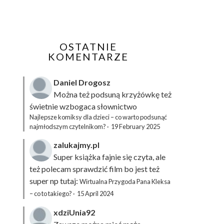
OSTATNIE
KOMENTARZE
Daniel Drogosz
Można też podsuną
krzyżówkę
też
świetnie wzbogaca słownictwo
Najlepsze komiksy dla dzieci – co warto podsunąć
najmłodszym czytelnikom?
·
19 February 2025
zalukajmy.pl
Super książka fajnie się czyta, ale
też polecam sprawdzić film bo jest też
super np tutaj:
Wirtualna Przygoda Pana Kleksa
– co to takiego?
·
15 April 2024
xdziUnia92