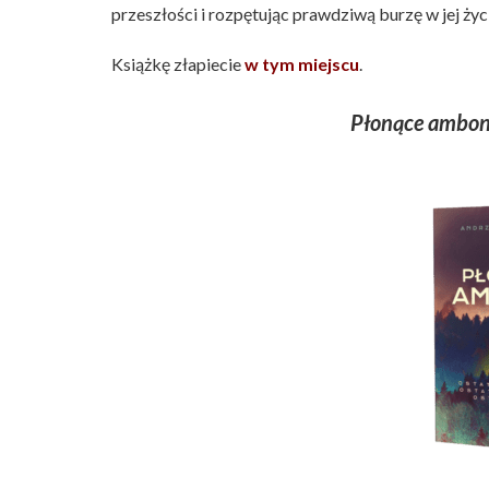
przeszłości i rozpętując prawdziwą burzę w jej życ
Książkę złapiecie
w tym miejscu
.
Płonące ambo