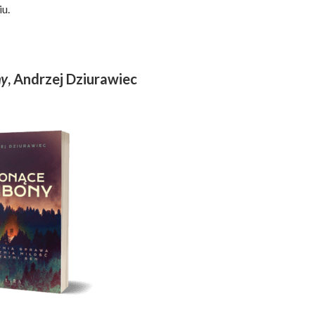
iu.
ny
, Andrzej Dziurawiec