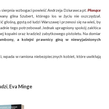
h sierpnia wzbogaci powieść Andrzeja Dziurawca pt.
Płonące
any glina Szubert, którego los w życiu nie oszczędzał.
głośną, gęstą od ludzi Warszawę i przenosi się na wieś, by
ładnie tego potrzebował. Jednak upragniony spokój zakłóca
ej kopalni oraz kradzież zabytkowego pistoletu. Na domiar
ambony, a kolejni prawnicy giną w niewyjaśnionych
ki, wpada w ramiona niebezpiecznych kobiet, które uwikłają
udzi
, Eva Minge