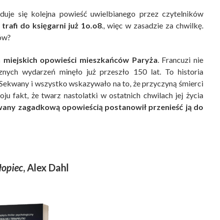
jduje się kolejna powieść uwielbianego przez czytelników
trafi do księgarni już 1o.o8
., więc w zasadzie za chwilkę.
ów?
h miejskich opowieści mieszkańców Paryża
. Francuzi nie
znych wydarzeń minęło już przeszło 150 lat. To historia
z Sekwany i wszystko wskazywało na to, że przyczyną śmierci
u fakt, że twarz nastolatki w ostatnich chwilach jej życia
owany zagadkową opowieścią postanowił przenieść ją do
łopiec
, Alex Dahl