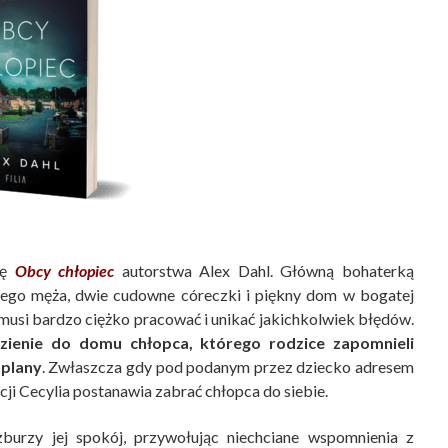
ię
Obcy chłopiec
autorstwa Alex Dahl. Główną bohaterką
ałego męża, dwie cudowne córeczki i piękny dom w bogatej
musi bardzo ciężko pracować i unikać jakichkolwiek błędów.
zienie do domu chłopca, którego rodzice zapomnieli
 plany
. Zwłaszcza gdy pod podanym przez dziecko adresem
cji Cecylia postanawia zabrać chłopca do siebie.
urzy jej spokój, przywołując niechciane wspomnienia z