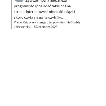
Zawsze można mieć męża
programistę i posiadać takie coś na
stronie internetowej i nie nosić książki
skoro czyta się np na czytniku.
Planer Książkary – ten gadżet powinien mieć każdy
książkoholik!
·
8 December 2023