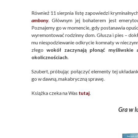
Również 11 sierpnia listę zapowiedzi kryminalnyc
ambony
. Głównym jej bohaterem jest emerytow
Poznajemy go w momencie, gdy postanawia opuścić 
wyremontować rodzinny dom. Głusza i pies – dok
mu niespodziewanie odkrycie komnaty w nieczynn
złego
wokół zaczynają płonąć myśliwskie 
okolicznościach
.
Szubert, próbując połączyć elementy tej układan
go w dawną, makabryczną sprawę.
Książka czeka na Was
tutaj
.
Gra w l