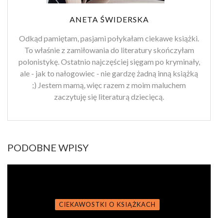
ANETA ŚWIDERSKA
Odkąd pamiętam, pasjami połykałam ciekawe książki.
To właśnie z zamiłowania do literatury skończyłam
polonistykę. Ostatnio najczęściej sięgam po kryminały,
ale - jak to nałogowiec - nie gardzę żadną inną książką
;) Jestem mamą, więc razem z moim maluchem
zaczytuję się literaturą dziecięcą.
PODOBNE WPISY
CIEKAWOSTKI O KSIĄŻKACH