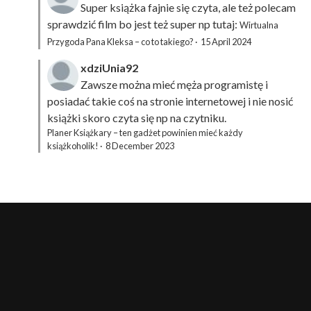
Super książka fajnie się czyta, ale też polecam
sprawdzić film bo jest też super np tutaj:
Wirtualna
Przygoda Pana Kleksa – co to takiego?
·
15 April 2024
xdziUnia92
Zawsze można mieć męża programistę i
posiadać takie coś na stronie internetowej i nie nosić
książki skoro czyta się np na czytniku.
Planer Książkary – ten gadżet powinien mieć każdy
książkoholik!
·
8 December 2023