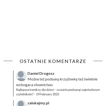
OSTATNIE KOMENTARZE
Daniel Drogosz
Można też podsuną
krzyżówkę
też świetnie
wzbogaca słownictwo
Najlepsze komiksy dla dzieci – co warto podsunąć najmłodszym
czytelnikom?
·
19 February 2025
zalukajmy.pl