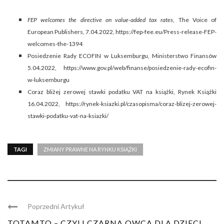
FEP welcomes the directive on value-added tax rates
, The Voice of
European Publishers, 7.04.2022, https://fep-fee.eu/Press-release-FEP-
welcomes-the-1394
Posiedzenie Rady ECOFIN w Luksemburgu, Ministerstwo Finansów
5.04.2022, https://www.gov.pl/web/finanse/posiedzenie-rady-ecofin-
w-luksemburgu
Coraz bliżej zerowej stawki podatku VAT na książki, Rynek Książki
16.04.2022, https://rynek-ksiazki.pl/czasopisma/coraz-blizej-zerowej-
stawki-podatku-vat-na-ksiazki/
TAGI
ZMIANY PRAWNE NA RYNKU KSIĄŻKI
Poprzedni Artykuł
TOTAMTO – CZYLI CZARNA OWCA DLA DZIECI