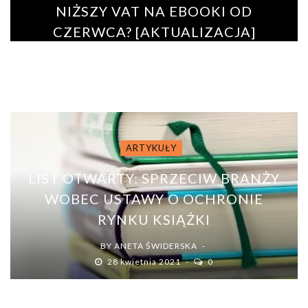
NIŻSZY VAT NA EBOOKI OD
CZERWCA? [AKTUALIZACJA]
BY
PAULINA ROSZKO
18 marca 2019
0
ARTYKUŁY
LIST OTWARTY: SPRZECIW BRANŻY
WOBEC USTAWY O OCHRONIE
RYNKU KSIĄŻKI
BY
ANETA ŚWIDERSKA
28 kwietnia 2021
0