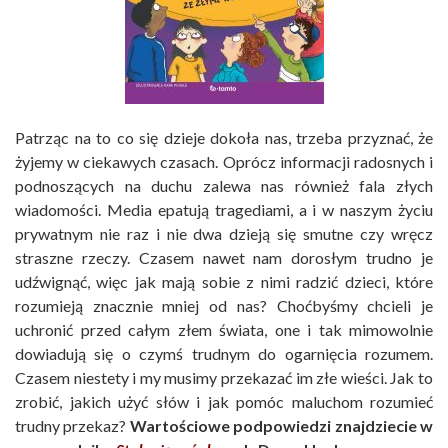
Patrząc na to co się dzieje dokoła nas, trzeba przyznać, że
żyjemy w ciekawych czasach. Oprócz informacji radosnych i
podnoszących na duchu zalewa nas również fala złych
wiadomości. Media epatują tragediami, a i w naszym życiu
prywatnym nie raz i nie dwa dzieją się smutne czy wręcz
straszne rzeczy. Czasem nawet nam dorosłym trudno je
udźwignąć, więc jak mają sobie z nimi radzić dzieci, które
rozumieją znacznie mniej od nas? Choćbyśmy chcieli je
uchronić przed całym złem świata, one i tak mimowolnie
dowiadują się o czymś trudnym do ogarnięcia rozumem.
Czasem niestety i my musimy przekazać im złe wieści. Jak to
zrobić, jakich użyć słów i jak pomóc maluchom rozumieć
trudny przekaz?
Wartościowe podpowiedzi znajdziecie w