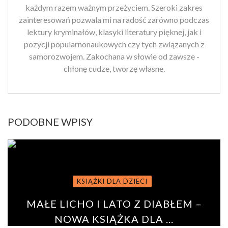
każdym razem ważnym przeżyciem. Szeroki zakres
zainteresowań pozwala mi na radość zarówno podczas
lektury kryminałów, klasyki literatury pięknej, jak i
pozycji popularnonaukowych czy tych związanych z
samorozwojem. Zakochana w słowie od zawsze -
chłonę cudze, tworzę własne.
PODOBNE WPISY
KSIĄŻKI DLA DZIECI
MAŁE LICHO I LATO Z DIABŁEM –
NOWA KSIĄŻKA DLA ...