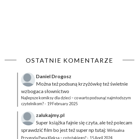
OSTATNIE KOMENTARZE
Daniel Drogosz
Można też podsuną
krzyżówkę
też świetnie
wzbogaca słownictwo
Najlepsze komiksy dla dzieci – co warto podsunąć najmłodszym
czytelnikom?
·
19 February 2025
zalukajmy.pl
Super książka fajnie się czyta, ale też polecam
sprawdzić film bo jest też super np tutaj:
Wirtualna
Przygoda Pana Kleksa – co to takiego?
·
15 April 2024