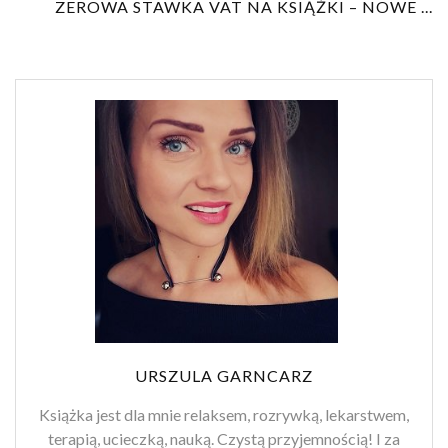
ZEROWA STAWKA VAT NA KSIĄŻKI – NOWE ...
URSZULA GARNCARZ
Książka jest dla mnie relaksem, rozrywką, lekarstwem,
terapią, ucieczką, nauką. Czystą przyjemnością! I za