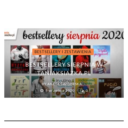
BY
ANETA ŚWIDERSKA
6 sierpnia 2020
0
BESTSELLERY I ZESTAWIENIA
BESTSELLERY SIERPNIA W
TANIAKSIAZKA.PL
BY
ANETA ŚWIDERSKA
8 września 2020
0