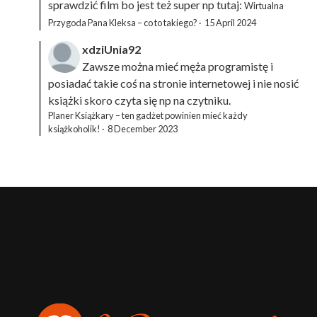
sprawdzić film bo jest też super np tutaj:
Wirtualna
Przygoda Pana Kleksa – co to takiego?
·
15 April 2024
xdziUnia92
Zawsze można mieć męża programistę i
posiadać takie coś na stronie internetowej i nie nosić
książki skoro czyta się np na czytniku.
Planer Książkary – ten gadżet powinien mieć każdy
książkoholik!
·
8 December 2023