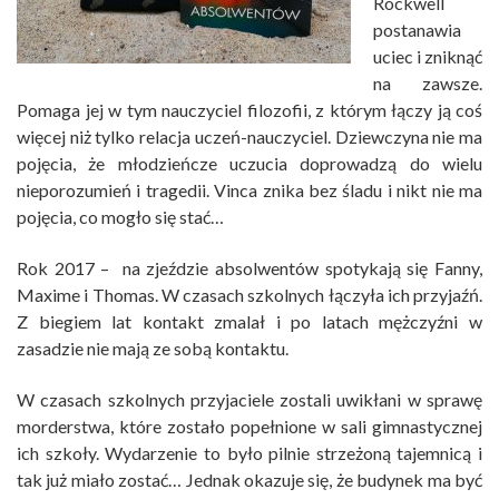
Rockwell
postanawia
uciec i zniknąć
na zawsze.
Pomaga jej w tym nauczyciel filozofii, z którym łączy ją coś
więcej niż tylko relacja uczeń-nauczyciel. Dziewczyna nie ma
pojęcia, że młodzieńcze uczucia doprowadzą do wielu
nieporozumień i tragedii. Vinca znika bez śladu i nikt nie ma
pojęcia, co mogło się stać…
Rok 2017 – na zjeździe absolwentów spotykają się Fanny,
Maxime i Thomas. W czasach szkolnych łączyła ich przyjaźń.
Z biegiem lat kontakt zmalał i po latach mężczyźni w
zasadzie nie mają ze sobą kontaktu.
W czasach szkolnych przyjaciele zostali uwikłani w sprawę
morderstwa, które zostało popełnione w sali gimnastycznej
ich szkoły. Wydarzenie to było pilnie strzeżoną tajemnicą i
tak już miało zostać… Jednak okazuje się, że budynek ma być