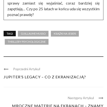
sprawy zamiast się wyjaśniać, coraz bardziej się
zapętlają… Czy po 25 latach w końcu uda się wszystkim
poznać prawdę?
TAGI
GUILLAUME MUSSO
KSIĄŻKI NA JESIEŃ
THRILLERY PSYCHOLOGICZNE
Poprzedni Artykuł
JUPITER’S LEGACY – CO Z EKRANIZACJĄ?
Następny Artykul
MROCZNE MATERIE NA EKRANACH – ZNAMY