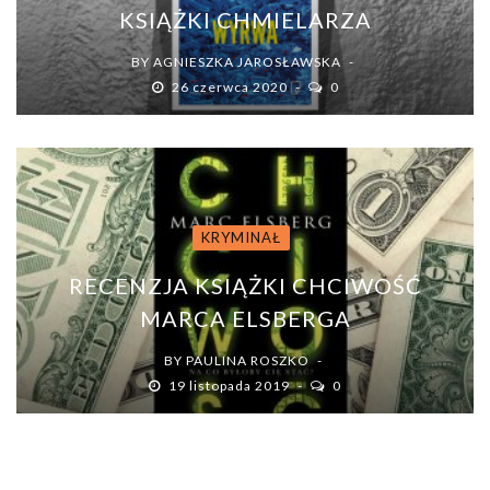
KSIĄŻKI CHMIELARZA
BY
AGNIESZKA JAROSŁAWSKA
26 czerwca 2020
0
KRYMINAŁ
RECENZJA KSIĄŻKI CHCIWOŚĆ
MARCA ELSBERGA
BY
PAULINA ROSZKO
19 listopada 2019
0