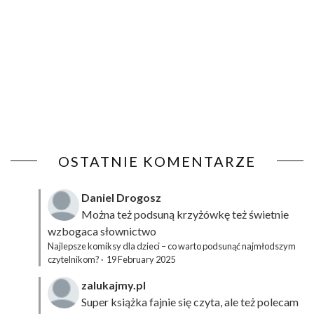
OSTATNIE KOMENTARZE
Daniel Drogosz
Można też podsuną
krzyżówkę
też świetnie
wzbogaca słownictwo
Najlepsze komiksy dla dzieci – co warto podsunąć najmłodszym
czytelnikom?
·
19 February 2025
zalukajmy.pl
Super książka fajnie się czyta, ale też polecam