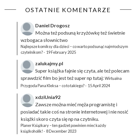
OSTATNIE KOMENTARZE
Daniel Drogosz
Można też podsuną
krzyżówkę
też świetnie
wzbogaca słownictwo
Najlepsze komiksy dla dzieci – co warto podsunąć najmłodszym
czytelnikom?
·
19 February 2025
zalukajmy.pl
Super książka fajnie się czyta, ale też polecam
sprawdzić film bo jest też super np tutaj:
Wirtualna
Przygoda Pana Kleksa – co to takiego?
·
15 April 2024
xdziUnia92
Zawsze można mieć męża programistę i
posiadać takie coś na stronie internetowej i nie nosić
książki skoro czyta się np na czytniku.
Planer Książkary – ten gadżet powinien mieć każdy
książkoholik!
·
8 December 2023