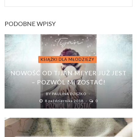
PODOBNE WPISY
KSIĄŻKI DLA MŁODZIEŻY
NOWOŚĆ OD TIJAN MEYER JUŻ JEST
– POZWÓL MI ZOSTAĆ!
BY
PAULINA ROSZKO
8 października 2018
0