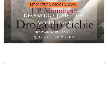
LITERATURA OBYCZAJOWA
DROGA DO CIEBIE – J. P.
MONNINGER
BY
PAULINA ROSZKO
9 września 2017
0